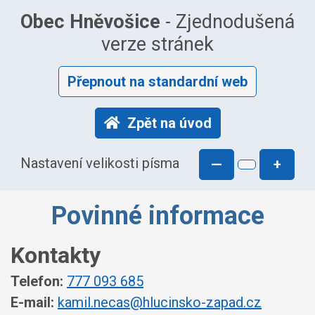
Obec Hněvošice
- Zjednodušená
verze stránek
Přepnout na standardní web
Zpět na úvod
Nastavení velikosti písma
—
+
Povinné informace
Kontakty
Telefon:
777 093 685
E-mail:
kamil.necas@hlucinsko-zapad.cz