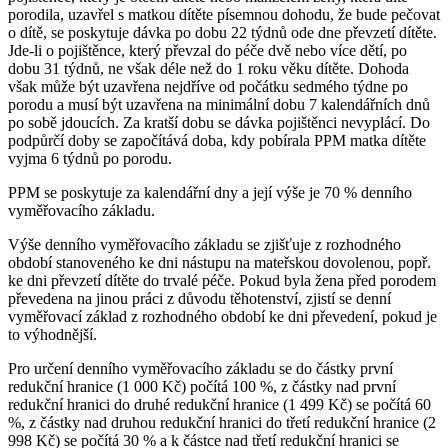
porodila, uzavřel s matkou dítěte písemnou dohodu, že bude pečovat
o dítě, se poskytuje dávka po dobu 22 týdnů ode dne převzetí dítěte.
Jde-li o pojištěnce, který převzal do péče dvě nebo více dětí, po
dobu 31 týdnů, ne však déle než do 1 roku věku dítěte. Dohoda
však může být uzavřena nejdříve od počátku sedmého týdne po
porodu a musí být uzavřena na minimální dobu 7 kalendářních dnů
po sobě jdoucích. Za kratší dobu se dávka pojištěnci nevyplácí. Do
podpůrčí doby se započítává doba, kdy pobírala PPM matka dítěte
vyjma 6 týdnů po porodu.
PPM se poskytuje za kalendářní dny a její výše je 70 % denního
vyměřovacího základu.
Výše denního vyměřovacího základu se zjišťuje z rozhodného
období stanoveného ke dni nástupu na mateřskou dovolenou, popř.
ke dni převzetí dítěte do trvalé péče. Pokud byla žena před porodem
převedena na jinou práci z důvodu těhotenství, zjistí se denní
vyměřovací základ z rozhodného období ke dni převedení, pokud je
to výhodnější.
Pro určení denního vyměřovacího základu se do částky první
redukční hranice (1 000 Kč) počítá 100 %, z částky nad první
redukční hranici do druhé redukční hranice (1 499 Kč) se počítá 60
%, z částky nad druhou redukční hranici do třetí redukční hranice (2
998 Kč) se počítá 30 % a k částce nad třetí redukční hranici se