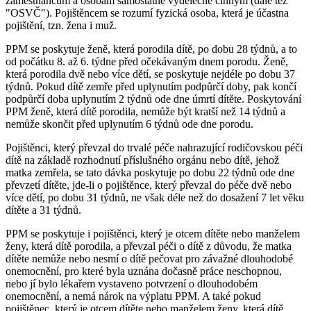
zaměstnancům a osobám samostatně výdělečně činným (dále též
"OSVČ"). Pojištěncem se rozumí fyzická osoba, která je účastna
pojištění, tzn. žena i muž.
PPM se poskytuje ženě, která porodila dítě, po dobu 28 týdnů, a to
od počátku 8. až 6. týdne před očekávaným dnem porodu. Ženě,
která porodila dvě nebo více dětí, se poskytuje nejdéle po dobu 37
týdnů. Pokud dítě zemře před uplynutím podpůrčí doby, pak končí
podpůrčí doba uplynutím 2 týdnů ode dne úmrtí dítěte. Poskytování
PPM ženě, která dítě porodila, nemůže být kratší než 14 týdnů a
nemůže skončit před uplynutím 6 týdnů ode dne porodu.
Pojištěnci, který převzal do trvalé péče nahrazující rodičovskou péči
dítě na základě rozhodnutí příslušného orgánu nebo dítě, jehož
matka zemřela, se tato dávka poskytuje po dobu 22 týdnů ode dne
převzetí dítěte, jde-li o pojištěnce, který převzal do péče dvě nebo
více dětí, po dobu 31 týdnů, ne však déle než do dosažení 7 let věku
dítěte a 31 týdnů.
PPM se poskytuje i pojištěnci, který je otcem dítěte nebo manželem
ženy, která dítě porodila, a převzal péči o dítě z důvodu, že matka
dítěte nemůže nebo nesmí o dítě pečovat pro závažné dlouhodobé
onemocnění, pro které byla uznána dočasně práce neschopnou,
nebo jí bylo lékařem vystaveno potvrzení o dlouhodobém
onemocnění, a nemá nárok na výplatu PPM. A také pokud
pojištěnec, který je otcem dítěte nebo manželem ženy, která dítě