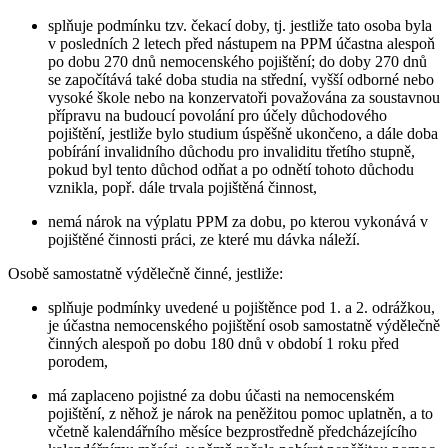
splňuje podmínku tzv. čekací doby, tj. jestliže tato osoba byla
v posledních 2 letech před nástupem na PPM účastna alespoň
po dobu 270 dnů nemocenského pojištění; do doby 270 dnů
se započítává také doba studia na střední, vyšší odborné nebo
vysoké škole nebo na konzervatoři považována za soustavnou
přípravu na budoucí povolání pro účely důchodového
pojištění, jestliže bylo studium úspěšně ukončeno, a dále doba
pobírání invalidního důchodu pro invaliditu třetího stupně,
pokud byl tento důchod odňat a po odnětí tohoto důchodu
vznikla, popř. dále trvala pojištěná činnost,
nemá nárok na výplatu PPM za dobu, po kterou vykonává v
pojištěné činnosti práci, ze které mu dávka náleží.
Osobě samostatně výdělečně činné,
jestliže:
splňuje podmínky uvedené u pojištěnce pod 1. a 2. odrážkou,
je účastna nemocenského pojištění osob samostatně výdělečně
činných alespoň po dobu 180 dnů v období 1 roku před
porodem,
má zaplaceno pojistné za dobu účasti na nemocenském
pojištění, z něhož je nárok na peněžitou pomoc uplatněn, a to
včetně kalendářního měsíce bezprostředně předcházejícího