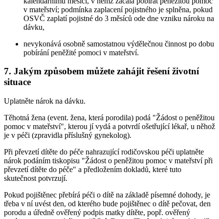
kalendářnímu měsíci, v němž začala pobírat peněžitou pomoc
v mateřství; podmínka zaplacení pojistného je splněna, pokud
OSVČ zaplatí pojistné do 3 měsíců ode dne vzniku nároku na
dávku,
nevykonává osobně samostatnou výdělečnou činnost po dobu
pobírání peněžité pomoci v mateřství.
7. Jakým způsobem můžete zahájit řešení životní
situace
Uplatněte nárok na dávku.
Těhotná žena (event. žena, která porodila) podá "Žádost o peněžitou
pomoc v mateřství", kterou jí vydá a potvrdí ošetřující lékař, u něhož
je v péči (zpravidla příslušný gynekolog).
Při převzetí dítěte do péče nahrazující rodičovskou péči uplatněte
nárok podáním tiskopisu "Žádost o peněžitou pomoc v mateřství při
převzetí dítěte do péče" a předložením dokladů, které tuto
skutečnost potvrzují.
Pokud pojištěnec přebírá péči o dítě na základě písemné dohody, je
třeba v ní uvést den, od kterého bude pojištěnec o dítě pečovat, den
porodu a úředně ověřený podpis matky dítěte, popř. ověřený