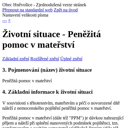
Obec Hněvošice
- Zjednodušená verze stránek
Přepnout na standardní web
Zpět na úvod
Nastavení velikosti písma
—
+
Životní situace - Peněžitá
pomoc v mateřství
Základní znění
Rozšířené znění
Úplné znění
3. Pojmenování (název) životní situace
Peněžitá pomoc v mateřství
4. Základní informace k životní situaci
V souvislosti s těhotenstvím, mateřstvím a péčí o novorozené dítě
náleží z nemocenského pojištění peněžitá pomoc v mateřství.
Peněžitá pomoc v mateřství (dále též "PPM") je dávkou nahrazující
příjem a náleží při splnění stanovených podmínek pojištěnci, tzn.