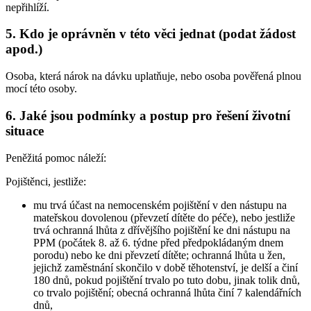
nepřihlíží.
5. Kdo je oprávněn v této věci jednat (podat žádost
apod.)
Osoba, která nárok na dávku uplatňuje, nebo osoba pověřená plnou
mocí této osoby.
6. Jaké jsou podmínky a postup pro řešení životní
situace
Peněžitá pomoc náleží:
Pojištěnci,
jestliže:
mu trvá účast na nemocenském pojištění v den nástupu na
mateřskou dovolenou (převzetí dítěte do péče), nebo jestliže
trvá ochranná lhůta z dřívějšího pojištění ke dni nástupu na
PPM (počátek 8. až 6. týdne před předpokládaným dnem
porodu) nebo ke dni převzetí dítěte; ochranná lhůta u žen,
jejichž zaměstnání skončilo v době těhotenství, je delší a činí
180 dnů, pokud pojištění trvalo po tuto dobu, jinak tolik dnů,
co trvalo pojištění; obecná ochranná lhůta činí 7 kalendářních
dnů,