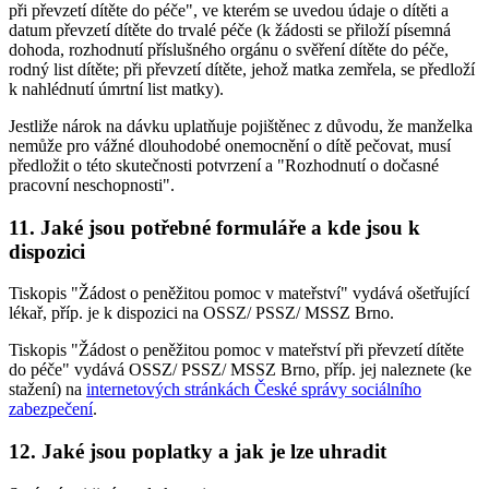
při převzetí dítěte do péče", ve kterém se uvedou údaje o dítěti a
datum převzetí dítěte do trvalé péče (k žádosti se přiloží písemná
dohoda, rozhodnutí příslušného orgánu o svěření dítěte do péče,
rodný list dítěte; při převzetí dítěte, jehož matka zemřela, se předloží
k nahlédnutí úmrtní list matky).
Jestliže nárok na dávku uplatňuje pojištěnec z důvodu, že manželka
nemůže pro vážné dlouhodobé onemocnění o dítě pečovat, musí
předložit o této skutečnosti potvrzení a "Rozhodnutí o dočasné
pracovní neschopnosti".
11. Jaké jsou potřebné formuláře a kde jsou k
dispozici
Tiskopis "Žádost o peněžitou pomoc v mateřství" vydává ošetřující
lékař, příp. je k dispozici na OSSZ/ PSSZ/ MSSZ Brno.
Tiskopis "Žádost o peněžitou pomoc v mateřství při převzetí dítěte
do péče" vydává OSSZ/ PSSZ/ MSSZ Brno, příp. jej naleznete (ke
stažení) na
internetových stránkách České správy sociálního
zabezpečení
.
12. Jaké jsou poplatky a jak je lze uhradit