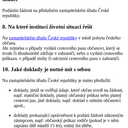
Podáním žádosti na příslušném zastupitelském úřadu České
republiky.
8. Na které instituci životní situaci řešit
Na
zastupitelském úřadu České republiky
v místě pobytu českého
občana.
Jde zejména o případy vydání cestovního pasu občanovi, který se
trvale či dlouhodobě zdržuje v zahraničí, nebo o vydání cestovního
průkazu, v případě ztráty či odcizení cestovního pasu v zahraničí.
10. Jaké doklady je nutné mít s sebou
Na zastupitelském úřadu České republiky je nutno předložit:
doklady, jimiž se ověřují údaje, které občan uvedl na žádosti,
např. matriční doklady, platný občanský průkaz nebo platný
cestovní pas, jiné doklady, např. doklad o státním občanství
apod.,
doklady prokazující oprávněnost k podání žádosti zákonným
zástupcem, např. občanský průkaz rodiče (pokud je v něm
zapsáno dítě mladší 15 let), rodný list dítěte,