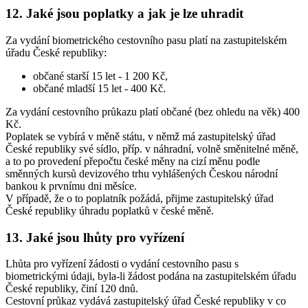
12. Jaké jsou poplatky a jak je lze uhradit
Za vydání biometrického cestovního pasu platí na zastupitelském
úřadu České republiky:
občané starší 15 let - 1 200 Kč,
občané mladší 15 let - 400 Kč.
Za vydání cestovního průkazu platí občané (bez ohledu na věk) 400
Kč.
Poplatek se vybírá v měně státu, v němž má zastupitelský úřad
České republiky své sídlo, příp. v náhradní, volně směnitelné měně,
a to po provedení přepočtu české měny na cizí měnu podle
směnných kursů devizového trhu vyhlášených Českou národní
bankou k prvnímu dni měsíce.
V případě, že o to poplatník požádá, přijme zastupitelský úřad
České republiky úhradu poplatků v české měně.
13. Jaké jsou lhůty pro vyřízení
Lhůta pro vyřízení žádosti o vydání cestovního pasu s
biometrickými údaji, byla-li žádost podána na zastupitelském úřadu
České republiky, činí 120 dnů.
Cestovní průkaz vydává zastupitelský úřad České republiky v co