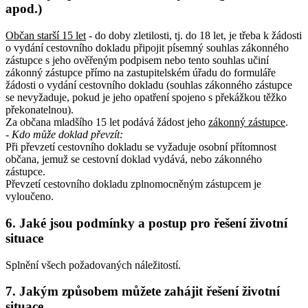
apod.)
Občan starší 15 let
- do doby zletilosti, tj. do 18 let, je třeba k žádosti
o vydání cestovního dokladu připojit písemný souhlas zákonného
zástupce s jeho ověřeným podpisem nebo tento souhlas učiní
zákonný zástupce přímo na zastupitelském úřadu do formuláře
žádosti o vydání cestovního dokladu (souhlas zákonného zástupce
se nevyžaduje, pokud je jeho opatření spojeno s překážkou těžko
překonatelnou).
Za občana mladšího 15 let podává žádost jeho
zákonný zástupce
.
- Kdo může doklad převzít:
Při převzetí cestovního dokladu se vyžaduje osobní přítomnost
občana, jemuž se cestovní doklad vydává, nebo zákonného
zástupce.
Převzetí cestovního dokladu zplnomocněným zástupcem je
vyloučeno.
6. Jaké jsou podmínky a postup pro řešení životní
situace
Splnění všech požadovaných náležitostí.
7. Jakým způsobem můžete zahájit řešení životní
situace