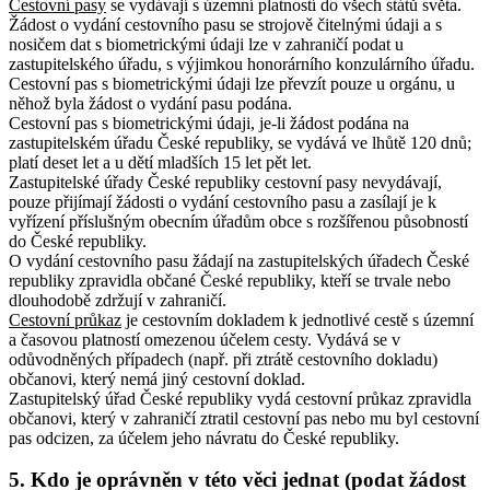
Cestovní pasy
se vydávají s územní platností do všech států světa.
Žádost o vydání cestovního pasu se strojově čitelnými údaji a s
nosičem dat s biometrickými údaji lze v zahraničí podat u
zastupitelského úřadu, s výjimkou honorárního konzulárního úřadu.
Cestovní pas s biometrickými údaji lze převzít pouze u orgánu, u
něhož byla žádost o vydání pasu podána.
Cestovní pas s biometrickými údaji, je-li žádost podána na
zastupitelském úřadu České republiky, se vydává ve lhůtě 120 dnů;
platí deset let a u dětí mladších 15 let pět let.
Zastupitelské úřady České republiky cestovní pasy nevydávají,
pouze přijímají žádosti o vydání cestovního pasu a zasílají je k
vyřízení příslušným obecním úřadům obce s rozšířenou působností
do České republiky.
O vydání cestovního pasu žádají na zastupitelských úřadech České
republiky zpravidla občané České republiky, kteří se trvale nebo
dlouhodobě zdržují v zahraničí.
Cestovní průkaz
je cestovním dokladem k jednotlivé cestě s územní
a časovou platností omezenou účelem cesty. Vydává se v
odůvodněných případech (např. při ztrátě cestovního dokladu)
občanovi, který nemá jiný cestovní doklad.
Zastupitelský úřad České republiky vydá cestovní průkaz zpravidla
občanovi, který v zahraničí ztratil cestovní pas nebo mu byl cestovní
pas odcizen, za účelem jeho návratu do České republiky.
5. Kdo je oprávněn v této věci jednat (podat žádost