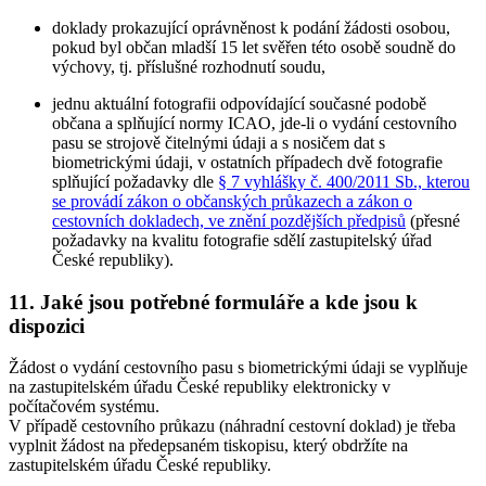
doklady prokazující oprávněnost k podání žádosti osobou,
pokud byl občan mladší 15 let svěřen této osobě soudně do
výchovy, tj. příslušné rozhodnutí soudu,
jednu aktuální fotografii odpovídající současné podobě
občana a splňující normy ICAO, jde-li o vydání cestovního
pasu se strojově čitelnými údaji a s nosičem dat s
biometrickými údaji, v ostatních případech dvě fotografie
splňující požadavky dle
§ 7 vyhlášky č. 400/2011 Sb., kterou
se provádí zákon o občanských průkazech a zákon o
cestovních dokladech, ve znění pozdějších předpisů
(přesné
požadavky na kvalitu fotografie sdělí zastupitelský úřad
České republiky).
11. Jaké jsou potřebné formuláře a kde jsou k
dispozici
Žádost o vydání cestovního pasu s biometrickými údaji se vyplňuje
na zastupitelském úřadu České republiky elektronicky v
počítačovém systému.
V případě cestovního průkazu (náhradní cestovní doklad) je třeba
vyplnit žádost na předepsaném tiskopisu, který obdržíte na
zastupitelském úřadu České republiky.