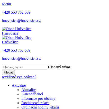
Menu
+420 553 762 669
hnevosice@hnevosice.cz
Hněvošice
Hněvošice
+420 553 762 669
hnevosice@hnevosice.cz
Hledaný výraz
Hledat
rozšířené vyhledávání
Aktuálně
Aktuality
Kalendář akcí
Informace pro občany
Rozhlasové relace
Ordinační hodiny lékařů