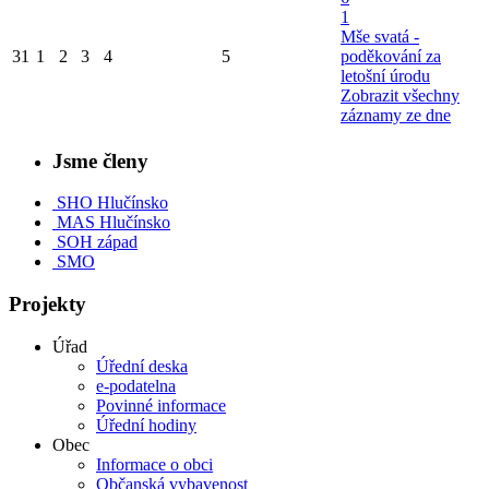
1
Mše svatá -
31
1
2
3
4
5
poděkování za
letošní úrodu
Zobrazit všechny
záznamy ze dne
Jsme členy
SHO Hlučínsko
MAS Hlučínsko
SOH západ
SMO
Projekty
Úřad
Úřední deska
e-podatelna
Povinné informace
Úřední hodiny
Obec
Informace o obci
Občanská vybavenost