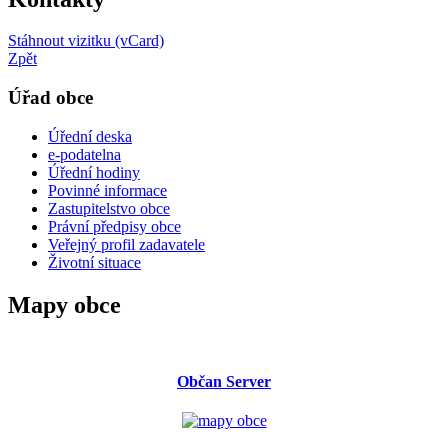
Stáhnout vizitku (vCard)
Zpět
Úřad obce
Úřední deska
e-podatelna
Úřední hodiny
Povinné informace
Zastupitelstvo obce
Právní předpisy obce
Veřejný profil zadavatele
Životní situace
Mapy obce
Občan Server