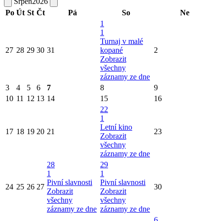
Srpen
2026
Po
Út
St
Čt
Pá
So
Ne
1
1
Turnaj v malé
27
28
29
30
31
kopané
2
Zobrazit
všechny
záznamy ze dne
3
4
5
6
7
8
9
10
11
12
13
14
15
16
22
1
Letní kino
17
18
19
20
21
23
Zobrazit
všechny
záznamy ze dne
28
29
1
1
Pivní slavnosti
Pivní slavnosti
24
25
26
27
30
Zobrazit
Zobrazit
všechny
všechny
záznamy ze dne
záznamy ze dne
6