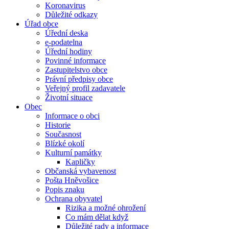
Koronavirus
Důležité odkazy
Úřad obce
Úřední deska
e-podatelna
Úřední hodiny
Povinné informace
Zastupitelstvo obce
Právní předpisy obce
Veřejný profil zadavatele
Životní situace
Obec
Informace o obci
Historie
Současnost
Blízké okolí
Kulturní památky
Kapličky
Občanská vybavenost
Pošta Hněvošice
Popis znaku
Ochrana obyvatel
Rizika a možné ohrožení
Co mám dělat když
Důležité rady a informace