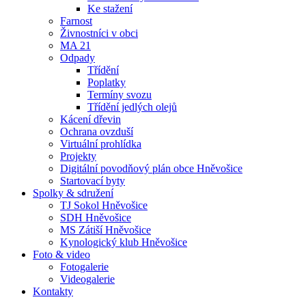
Ke stažení
Farnost
Živnostníci v obci
MA 21
Odpady
Třídění
Poplatky
Termíny svozu
Třídění jedlých olejů
Kácení dřevin
Ochrana ovzduší
Virtuální prohlídka
Projekty
Digitální povodňový plán obce Hněvošice
Startovací byty
Spolky & sdružení
TJ Sokol Hněvošice
SDH Hněvošice
MS Zátiší Hněvošice
Kynologický klub Hněvošice
Foto & video
Fotogalerie
Videogalerie
Kontakty