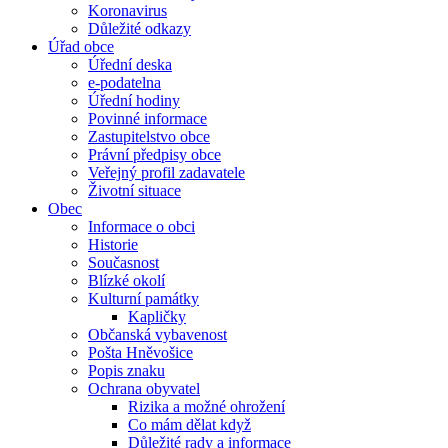
Koronavirus
Důležité odkazy
Úřad obce
Úřední deska
e-podatelna
Úřední hodiny
Povinné informace
Zastupitelstvo obce
Právní předpisy obce
Veřejný profil zadavatele
Životní situace
Obec
Informace o obci
Historie
Současnost
Blízké okolí
Kulturní památky
Kapličky
Občanská vybavenost
Pošta Hněvošice
Popis znaku
Ochrana obyvatel
Rizika a možné ohrožení
Co mám dělat když
Důležité rady a informace