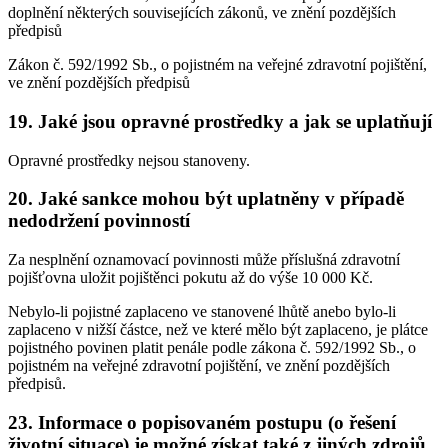
doplnění některých souvisejících zákonů, ve znění pozdějších
předpisů
Zákon č. 592/1992 Sb., o pojistném na veřejné zdravotní pojištění,
ve znění pozdějších předpisů
19. Jaké jsou opravné prostředky a jak se uplatňují
Opravné prostředky nejsou stanoveny.
20. Jaké sankce mohou být uplatněny v případě
nedodržení povinností
Za nesplnění oznamovací povinnosti může příslušná zdravotní
pojišťovna uložit pojištěnci pokutu až do výše 10 000 Kč.
Nebylo-li pojistné zaplaceno ve stanovené lhůtě anebo bylo-li
zaplaceno v nižší částce, než ve které mělo být zaplaceno, je plátce
pojistného povinen platit penále podle zákona č. 592/1992 Sb., o
pojistném na veřejné zdravotní pojištění, ve znění pozdějších
předpisů.
23. Informace o popisovaném postupu (o řešení
životní situace) je možné získat také z jiných zdrojů