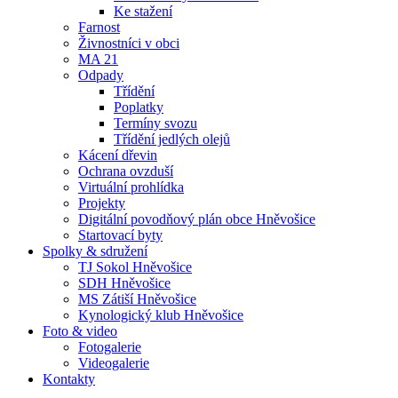
Ke stažení
Farnost
Živnostníci v obci
MA 21
Odpady
Třídění
Poplatky
Termíny svozu
Třídění jedlých olejů
Kácení dřevin
Ochrana ovzduší
Virtuální prohlídka
Projekty
Digitální povodňový plán obce Hněvošice
Startovací byty
Spolky & sdružení
TJ Sokol Hněvošice
SDH Hněvošice
MS Zátiší Hněvošice
Kynologický klub Hněvošice
Foto & video
Fotogalerie
Videogalerie
Kontakty