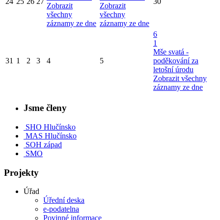
24
25
26
27
30
Zobrazit
Zobrazit
všechny
všechny
záznamy ze dne
záznamy ze dne
6
1
Mše svatá -
31
1
2
3
4
5
poděkování za
letošní úrodu
Zobrazit všechny
záznamy ze dne
Jsme členy
SHO Hlučínsko
MAS Hlučínsko
SOH západ
SMO
Projekty
Úřad
Úřední deska
e-podatelna
Povinné informace