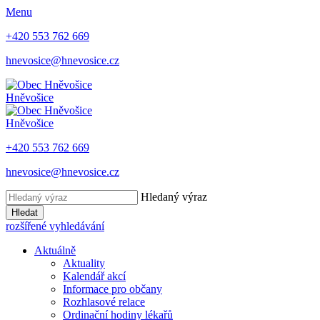
Menu
+420 553 762 669
hnevosice@hnevosice.cz
Hněvošice
Hněvošice
+420 553 762 669
hnevosice@hnevosice.cz
Hledaný výraz
Hledat
rozšířené vyhledávání
Aktuálně
Aktuality
Kalendář akcí
Informace pro občany
Rozhlasové relace
Ordinační hodiny lékařů