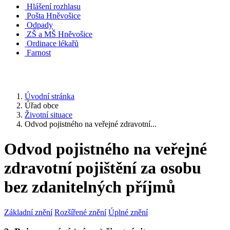
Hlášení rozhlasu
Pošta Hněvošice
Odpady
ZŠ a MŠ Hněvošice
Ordinace lékařů
Farnost
Úvodní stránka
Úřad obce
Životní situace
Odvod pojistného na veřejné zdravotní...
Odvod pojistného na veřejné
zdravotní pojištění za osobu
bez zdanitelných příjmů
Základní znění
Rozšířené znění
Úplné znění