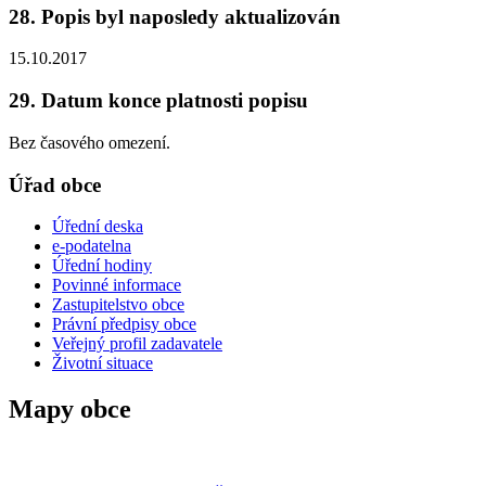
28. Popis byl naposledy aktualizován
15.10.2017
29. Datum konce platnosti popisu
Bez časového omezení.
Úřad obce
Úřední deska
e-podatelna
Úřední hodiny
Povinné informace
Zastupitelstvo obce
Právní předpisy obce
Veřejný profil zadavatele
Životní situace
Mapy obce