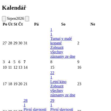
Kalendář
Srpen
2026
Po
Út
St
Čt
Pá
So
Ne
1
1
Turnaj v malé
27
28
29
30
31
kopané
2
Zobrazit
všechny
záznamy ze dne
3
4
5
6
7
8
9
10
11
12
13
14
15
16
22
1
Letní kino
17
18
19
20
21
23
Zobrazit
všechny
záznamy ze dne
28
29
1
1
Pivní slavnosti
Pivní slavnosti