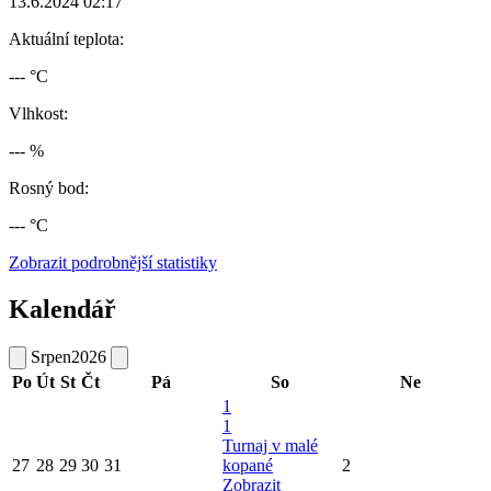
13.6.2024 02:17
Aktuální teplota:
--- °C
Vlhkost:
--- %
Rosný bod:
--- °C
Zobrazit podrobnější statistiky
Kalendář
Srpen
2026
Po
Út
St
Čt
Pá
So
Ne
1
1
Turnaj v malé
27
28
29
30
31
kopané
2
Zobrazit