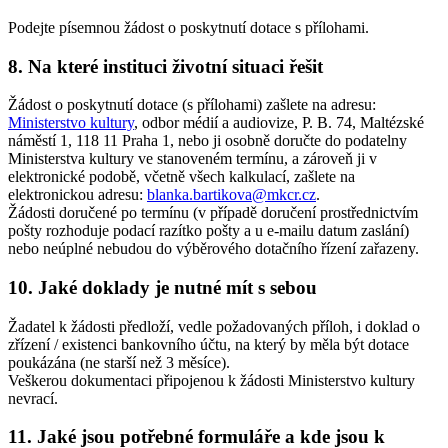
Podejte písemnou žádost o poskytnutí dotace s přílohami.
8. Na které instituci životní situaci řešit
Žádost o poskytnutí dotace (s přílohami) zašlete na adresu:
Ministerstvo kultury
, odbor médií a audiovize, P. B. 74, Maltézské
náměstí 1, 118 11 Praha 1, nebo ji osobně doručte do podatelny
Ministerstva kultury ve stanoveném termínu, a zároveň ji v
elektronické podobě, včetně všech kalkulací, zašlete na
elektronickou adresu:
blanka.bartikova@mkcr.cz
.
Žádosti doručené po termínu (v případě doručení prostřednictvím
pošty rozhoduje podací razítko pošty a u e-mailu datum zaslání)
nebo neúplné nebudou do výběrového dotačního řízení zařazeny.
10. Jaké doklady je nutné mít s sebou
Žadatel k žádosti předloží, vedle požadovaných příloh, i doklad o
zřízení / existenci bankovního účtu, na který by měla být dotace
poukázána (ne starší než 3 měsíce).
Veškerou dokumentaci připojenou k žádosti Ministerstvo kultury
nevrací.
11. Jaké jsou potřebné formuláře a kde jsou k