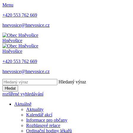
Menu
+420 553 762 669
hnevosice@hnevosice.cz
Hněvošice
Hněvošice
+420 553 762 669
hnevosice@hnevosice.cz
Hledaný výraz
Hledat
rozšířené vyhledávání
Aktuálně
Aktuality
Kalendář akcí
Informace pro občany
Rozhlasové relace
Ordinační hodiny lékařů