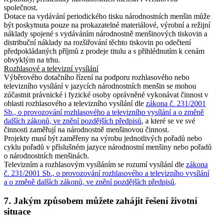
společnost.
Dotace na vydávání periodického tisku národnostních menšin může
být poskytnuta pouze na prokazatelné materiálové, výrobní a režijní
náklady spojené s vydáváním národnostně menšinových tiskovin a
distribuční náklady na rozšiřování těchto tiskovin po odečtení
předpokládaných příjmů z prodeje titulu a s přihlédnutím k cenám
obvyklým na trhu.
Rozhlasové a televizní vysílání
Výběrového dotačního řízení na podporu rozhlasového nebo
televizního vysílání v jazycích národnostních menšin se mohou
zúčastnit právnické i fyzické osoby oprávněné vykonávat činnost v
oblasti rozhlasového a televizního vysílání dle
zákona č. 231/2001
Sb., o provozování rozhlasového a televizního vysílání a o změně
dalších zákonů, ve znění pozdějších předpisů
, a které se ve své
činnosti zaměřují na národnostně menšinovou činnost.
Projekty musí být zaměřeny na výrobu jednotlivých pořadů nebo
cyklu pořadů v příslušném jazyce národnostní menšiny nebo pořadů
o národnostních menšinách.
Televizním a rozhlasovým vysíláním se rozumí vysílání dle
zákona
č. 231/2001 Sb., o provozování rozhlasového a televizního vysílání
a o změně dalších zákonů, ve znění pozdějších předpisů
.
7. Jakým způsobem můžete zahájit řešení životní
situace