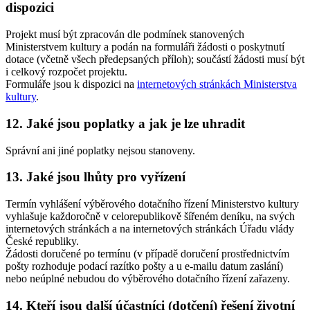
dispozici
Projekt musí být zpracován dle podmínek stanovených
Ministerstvem kultury a podán na formuláři žádosti o poskytnutí
dotace (včetně všech předepsaných příloh); součástí žádosti musí být
i celkový rozpočet projektu.
Formuláře jsou k dispozici na
internetových stránkách Ministerstva
kultury
.
12. Jaké jsou poplatky a jak je lze uhradit
Správní ani jiné poplatky nejsou stanoveny.
13. Jaké jsou lhůty pro vyřízení
Termín vyhlášení výběrového dotačního řízení Ministerstvo kultury
vyhlašuje každoročně v celorepublikově šířeném deníku, na svých
internetových stránkách a na internetových stránkách Úřadu vlády
České republiky.
Žádosti doručené po termínu (v případě doručení prostřednictvím
pošty rozhoduje podací razítko pošty a u e-mailu datum zaslání)
nebo neúplné nebudou do výběrového dotačního řízení zařazeny.
14. Kteří jsou další účastníci (dotčení) řešení životní