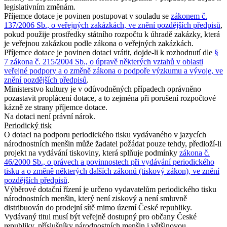
legislativním změnám.
Příjemce dotace je povinen postupovat v souladu se
zákonem č.
137/2006 Sb., o veřejných zakázkách, ve znění pozdějších předpisů
,
pokud použije prostředky státního rozpočtu k úhradě zakázky, která
je veřejnou zakázkou podle zákona o veřejných zakázkách.
Příjemce dotace je povinen dotaci vrátit, dojde-li k rozhodnutí dle
§
7 zákona č. 215/2004 Sb., o úpravě některých vztahů v oblasti
veřejné podpory a o změně zákona o podpoře výzkumu a vývoje, ve
znění pozdějších předpisů
.
Ministerstvo kultury je v odůvodněných případech oprávněno
pozastavit proplácení dotace, a to zejména při porušení rozpočtové
kázně ze strany příjemce dotace.
Na dotaci není právní nárok.
Periodický tisk
O dotaci na podporu periodického tisku vydávaného v jazycích
národnostních menšin může žadatel požádat pouze tehdy, předloží-li
projekt na vydávání tiskoviny, která splňuje podmínky
zákona č.
46/2000 Sb., o právech a povinnostech při vydávání periodického
tisku a o změně některých dalších zákonů (tiskový zákon), ve znění
pozdějších předpisů
.
Výběrové dotační řízení je určeno vydavatelům periodického tisku
národnostních menšin, který není ziskový a není smluvně
distribuován do prodejní sítě mimo území České republiky.
Vydávaný titul musí být veřejně dostupný pro občany České
republiky, příslušníky národnostních menšin i většinovou