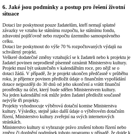
6. Jaké jsou podmínky a postup pro řešení životní
situace
Dotaci lze poskytnout pouze žadatelům, kteří nemají splatné
závazky ve vztahu ke státnímu rozpočtu, ke státnímu fondu,
zdravotní pojišťovně nebo rozpočtu územního samosprávného
celku.
Dotaci lze poskytnout do výše 70 % rozpočtovaných výdajů na
schválený projekt.
Veškeré dodatečné změny vztahující se k žadateli nebo k projektu je
žadatel povinen neprodleně písemně oznámit Ministerstvu kultury.
Projekt musí být uskutečněn v kalendářním roce, pro nějž se o
dotaci žádá. V případě, že je projekt ukončen předčasně v průběhu
roku, je příjemce povinen předložit údaje o finančním vypořádání
dotace nejpozději do 30 dnů od jeho ukončení a vrátit finanční
prostředky na účet, který bude sdělen Ministerstvem kultury.
Na jeden kalendářní rok může jeden žadatel předložit současně
nejvýše tři projekty.
Projekty vyhodnocuje výběrová dotační komise Ministerstva
kultury. Výsledky, stejně jako další údaje o výběrovém dotačním
řízení, Ministerstvo kultury zveřejní na svých internetových
stránkách.
Ministerstvo kultury si vyhrazuje právo zrušení tohoto řízení nebo
změny či doplnění podmínek tohoto programu v případě, že dojde k