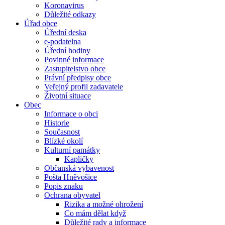
Koronavirus
Důležité odkazy
Úřad obce
Úřední deska
e-podatelna
Úřední hodiny
Povinné informace
Zastupitelstvo obce
Právní předpisy obce
Veřejný profil zadavatele
Životní situace
Obec
Informace o obci
Historie
Současnost
Blízké okolí
Kulturní památky
Kapličky
Občanská vybavenost
Pošta Hněvošice
Popis znaku
Ochrana obyvatel
Rizika a možné ohrožení
Co mám dělat když
Důležité rady a informace