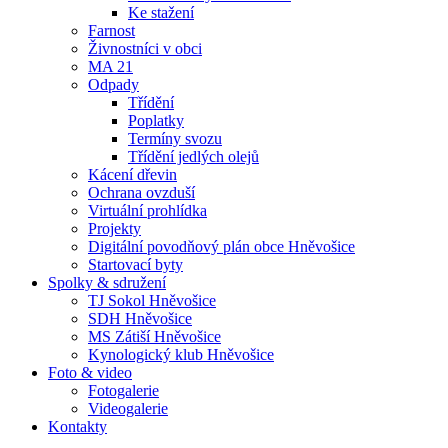
Ke stažení
Farnost
Živnostníci v obci
MA 21
Odpady
Třídění
Poplatky
Termíny svozu
Třídění jedlých olejů
Kácení dřevin
Ochrana ovzduší
Virtuální prohlídka
Projekty
Digitální povodňový plán obce Hněvošice
Startovací byty
Spolky & sdružení
TJ Sokol Hněvošice
SDH Hněvošice
MS Zátiší Hněvošice
Kynologický klub Hněvošice
Foto & video
Fotogalerie
Videogalerie
Kontakty