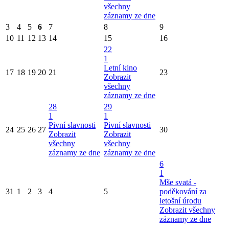
všechny
záznamy ze dne
3
4
5
6
7
8
9
10
11
12
13
14
15
16
22
1
Letní kino
17
18
19
20
21
23
Zobrazit
všechny
záznamy ze dne
28
29
1
1
Pivní slavnosti
Pivní slavnosti
24
25
26
27
30
Zobrazit
Zobrazit
všechny
všechny
záznamy ze dne
záznamy ze dne
6
1
Mše svatá -
31
1
2
3
4
5
poděkování za
letošní úrodu
Zobrazit všechny
záznamy ze dne