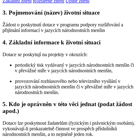
Základní znění
Rozšířené znění
Úplné znění
3. Pojmenování (název) životní situace
Žádost o poskytnutí dotace v programu podpory rozšiřování a
přijímání informací v jazycích národnostních menšin
4. Základní informace k životní situaci
Dotace se poskytují na projekty v okruzích:
periodický tisk vydávaný v jazycích národnostních menšin či
v převážné míře v jazycích národnostních menšin,
provozování rozhlasového nebo televizního vysílání v
jazycích národnostních menšin či v převážné míře v jazycích
národnostních menšin.
5. Kdo je oprávněn v této věci jednat (podat žádost
apod.)
Dotace lze poskytnout žadatelům (fyzickým i právnickým osobám),
vykonávají-li prokazatelně činnost ve prospěch příslušníků
národnostních menšin, a to nejméně jeden rok.