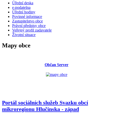
Úřední deska
e-podatelna
Úřední hodiny
Povinné informace
Zastupitelstvo obce
Právní předpisy obce
Veřejný profil zadavatele
Životní situace
Mapy obce
Občan Server
Portál sociálních služeb Svazku obcí
mikroregionu
Hlučínska - západ