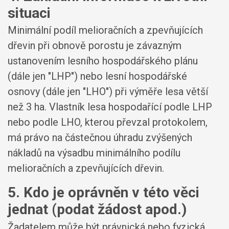
situaci
Minimální podíl melioračních a zpevňujících
dřevin při obnově porostu je závazným
ustanovením lesního hospodářského plánu
(dále jen "LHP") nebo lesní hospodářské
osnovy (dále jen "LHO") při výměře lesa větší
než 3 ha. Vlastník lesa hospodařící podle LHP
nebo podle LHO, kterou převzal protokolem,
má právo na částečnou úhradu zvýšených
nákladů na výsadbu minimálního podílu
melioračních a zpevňujících dřevin.
5. Kdo je oprávněn v této věci
jednat (podat žádost apod.)
Žadatelem může být právnická nebo fyzická