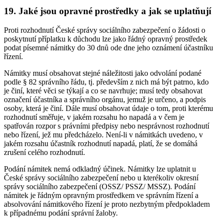
19. Jaké jsou opravné prostředky a jak se uplatňují
Proti rozhodnutí České správy sociálního zabezpečení o žádosti o
poskytnutí příplatku k důchodu lze jako řádný opravný prostředek
podat písemné námitky do 30 dnů ode dne jeho oznámení účastníku
řízení.
Námitky musí obsahovat stejné náležitosti jako odvolání podané
podle § 82 správního řádu, tj. především z nich má být patrno, kdo
je činí, které věci se týkají a co se navrhuje; musí tedy obsahovat
označení účastníka a správního orgánu, jemuž je určeno, a podpis
osoby, která je činí. Dále musí obsahovat údaje o tom, proti kterému
rozhodnutí směřuje, v jakém rozsahu ho napadá a v čem je
spatřován rozpor s právními předpisy nebo nesprávnost rozhodnutí
nebo řízení, jež mu předcházelo. Není-li v námitkách uvedeno, v
jakém rozsahu účastník rozhodnutí napadá, platí, že se domáhá
zrušení celého rozhodnutí.
Podání námitek nemá odkladný účinek. Námitky lze uplatnit u
České správy sociálního zabezpečení nebo u kterékoliv okresní
správy sociálního zabezpečení (OSSZ/ PSSZ/ MSSZ). Podání
námitek je řádným opravným prostředkem ve správním řízení a
absolvování námitkového řízení je proto nezbytným předpokladem
k případnému podání správní žaloby.