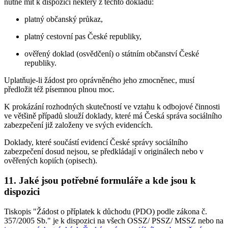
nutné mít k dispozici některý z těchto dokladů:
platný občanský průkaz,
platný cestovní pas České republiky,
ověřený doklad (osvědčení) o státním občanství České
republiky.
Uplatňuje-li žádost pro oprávněného jeho zmocněnec, musí
předložit též písemnou plnou moc.
K prokázání rozhodných skutečností ve vztahu k odbojové činnosti
ve většině případů slouží doklady, které má Česká správa sociálního
zabezpečení již založeny ve svých evidencích.
Doklady, které součástí evidencí České správy sociálního
zabezpečení dosud nejsou, se předkládají v originálech nebo v
ověřených kopiích (opisech).
11. Jaké jsou potřebné formuláře a kde jsou k
dispozici
Tiskopis "Žádost o příplatek k důchodu (PDO) podle zákona č.
357/2005 Sb." je k dispozici na všech OSSZ/ PSSZ/ MSSZ nebo na