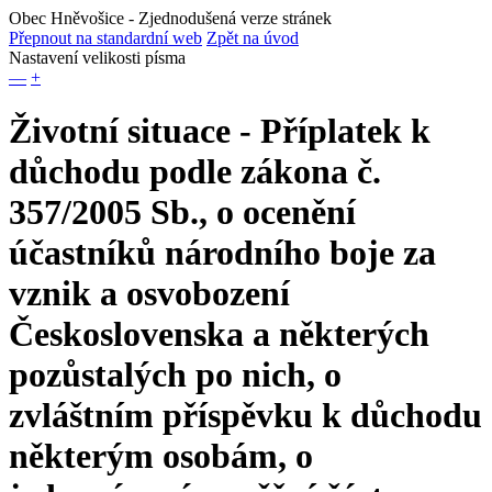
Obec Hněvošice
- Zjednodušená verze stránek
Přepnout na standardní web
Zpět na úvod
Nastavení velikosti písma
—
+
Životní situace - Příplatek k
důchodu podle zákona č.
357/2005 Sb., o ocenění
účastníků národního boje za
vznik a osvobození
Československa a některých
pozůstalých po nich, o
zvláštním příspěvku k důchodu
některým osobám, o