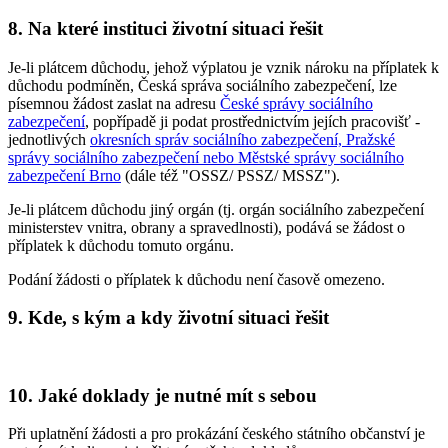
8. Na které instituci životní situaci řešit
Je-li plátcem důchodu, jehož výplatou je vznik nároku na příplatek k
důchodu podmíněn, Česká správa sociálního zabezpečení, lze
písemnou žádost zaslat na adresu
České správy sociálního
zabezpečení
, popřípadě ji podat prostřednictvím jejích pracovišť -
jednotlivých
okresních správ sociálního zabezpečení, Pražské
správy sociálního zabezpečení nebo Městské správy sociálního
zabezpečení Brno
(dále též "OSSZ/ PSSZ/ MSSZ").
Je-li plátcem důchodu jiný orgán (tj. orgán sociálního zabezpečení
ministerstev vnitra, obrany a spravedlnosti), podává se žádost o
příplatek k důchodu tomuto orgánu.
Podání žádosti o příplatek k důchodu není časově omezeno.
9. Kde, s kým a kdy životní situaci řešit
10. Jaké doklady je nutné mít s sebou
Při uplatnění žádosti a pro prokázání českého státního občanství je