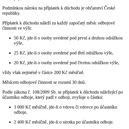
Podmínkou nároku na příplatek k důchodu je občanství České
republiky.
Příplatek k důchodu náleží za každý započatý měsíc odbojové
činnosti ve výši:
50 Kč, jde-li o osoby uvedené pod první a druhou odrážkou
výše,
25 Kč, jde-li o osoby uvedené pod třetí odrážkou výše,
20 Kč, jde-li o osoby uvedené pod čtvrtou odrážkou výše,
vždy však nejméně v částce 200 Kč měsíčně.
Měsícem odbojové činnosti se rozumí 30 dnů.
Podle zákona č. 108/2009 Sb. se příplatek k důchodu náležející po
účastníku odboje, který padl v odboji, zvyšuje o částku:
3 000 Kč měsíčně, jde-li o vdovu či vdovce po účastníku
odboje,
2 400 Kč měsíčně, jde-li o sirotka po účastníku odboje.