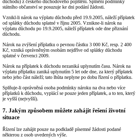
důchodu) z českého důchodového pojištění. Splnění podmínky
státního občanství se posuzuje ke dni podání žádosti.
Vznikl-li nárok na výplatu důchodu před 19.9.2005, náleží příplatek
od splátky důchodu splatné v říjnu 2005. Vznikne-li nárok na
výplatu důchodu po 19.9.2005, náleží příplatek ode dne přiznání
důchodu.
Nárok na zvýšení příplatku o pevnou částku 3 000 Kč, resp. 2 400
Kč, vzniká oprávněným osobám nejdříve od splátky důchodu
splatné v červenci 2009.
Nárok na příplatek k důchodu nezaniká uplynutím času. Nárok na
výplatu příplatku zaniká uplynutím 5 let ode dne, za který příplatek
nebo jeho část náleží; tato lhůta neplyne po dobu řízení o příplatku.
Splňuje-li oprávněná osoba podmínky nároku na dva nebo více
příplatků k důchodu, vyplácí se pouze jeden příplatek, a to ten, který
je vyšší (nejvyšší).
7. Jakým způsobem můžete zahájit řešení životní
situace
Řízení lze zahájit pouze na podkladě písemné žádosti podané
některou z osob uvedených výše.