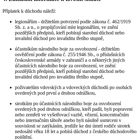
Příplatek k důchodu náleží:
legionářům - držitelům potvrzení podle zákona č. 462/1919
Sb. z. a n., o propůjčování míst legionářům, ve znění
pozdějších předpisů, kteří pobírají starobní důchod nebo
invalidní důchod pro invaliditu třetího stupně,
účastníkům národního boje za osvobození - držitelům
osvědčení podle zákona č. 255/1946 Sb., o příslušnících
československé armády v zahraničí a o některých jiných
účastnících národního boje za osvobození, ve znění
pozdějších předpisů, kteří pobírají starobní důchod nebo
invalidní důchod pro invaliditu třetího stupně,
poživatelům vdovských a vdoveckých důchodů po osobách
uvedených pod první a druhou odrážkou,
sirotkům po účastnících národního boje za osvobození
uvedených pod druhou odrážkou, kteří padli, byli popraveni
nebo zemřeli ve vyšetřovací vazbě, vězení, koncentračním
nebo internačním táboře anebo byli násilně usmrceni v
souvislosti se zatýkáním, jestliže ke dni úmrtí rodiče sirotek
nedosáhl věku 18 let a pobírá důchod z českého důchodového
pojištění.