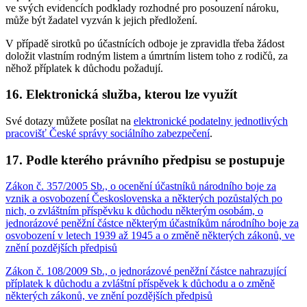
ve svých evidencích podklady rozhodné pro posouzení nároku,
může být žadatel vyzván k jejich předložení.
V případě sirotků po účastnících odboje je zpravidla třeba žádost
doložit vlastním rodným listem a úmrtním listem toho z rodičů, za
něhož příplatek k důchodu požadují.
16. Elektronická služba, kterou lze využít
Své dotazy můžete posílat na
elektronické podatelny jednotlivých
pracovišť České správy sociálního zabezpečení
.
17. Podle kterého právního předpisu se postupuje
Zákon č. 357/2005 Sb., o ocenění účastníků národního boje za
vznik a osvobození Československa a některých pozůstalých po
nich, o zvláštním příspěvku k důchodu některým osobám, o
jednorázové peněžní částce některým účastníkům národního boje za
osvobození v letech 1939 až 1945 a o změně některých zákonů, ve
znění pozdějších předpisů
Zákon č. 108/2009 Sb., o jednorázové peněžní částce nahrazující
příplatek k důchodu a zvláštní příspěvek k důchodu a o změně
některých zákonů, ve znění pozdějších předpisů