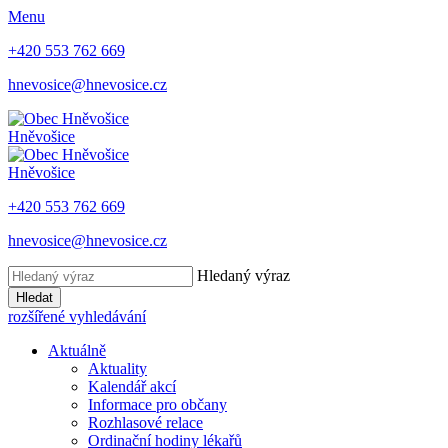
Menu
+420 553 762 669
hnevosice@hnevosice.cz
Hněvošice
Hněvošice
+420 553 762 669
hnevosice@hnevosice.cz
Hledaný výraz
Hledat
rozšířené vyhledávání
Aktuálně
Aktuality
Kalendář akcí
Informace pro občany
Rozhlasové relace
Ordinační hodiny lékařů