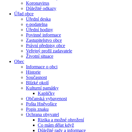
Koronavirus
Důležité odkazy
Úřad obce
Úřední deska
e-podatelna
Úřední hodiny
Povinné informace
Zastupitelstvo obce
Právní předpisy obce
Veřejný profil zadavatele
Životní situace
Obec
Informace o obci
Historie
Současnost
Blízké okolí
Kulturní památky
Kapličky
Občanská vybavenost
Pošta Hněvošice
Popis znaku
Ochrana obyvatel
Rizika a možné ohrožení
Co mám dělat když
Důležité rady a informace