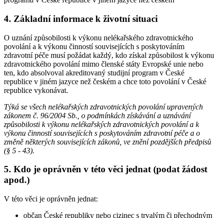
4. Základní informace k životní situaci
O uznání způsobilosti k výkonu nelékařského zdravotnického
povolání a k výkonu činností souvisejících s poskytováním
zdravotní péče musí požádat každý, kdo získal způsobilost k výkonu
zdravotnického povolání mimo členské státy Evropské unie nebo
ten, kdo absolvoval akreditovaný studijní program v České
republice v jiném jazyce než českém a chce toto povolání v České
republice vykonávat.
Týká se všech nelékařských zdravotnických povolání upravených
zákonem č. 96/2004 Sb., o podmínkách získávání a uznávání
způsobilosti k výkonu nelékařských zdravotnických povolání a k
výkonu činností souvisejících s poskytováním zdravotní péče a o
změně některých souvisejících zákonů, ve znění pozdějších předpisů
(§ 5 - 43).
5. Kdo je oprávněn v této věci jednat (podat žádost
apod.)
V této věci je oprávněn jednat:
občan České republiky nebo cizinec s trvalým či přechodným