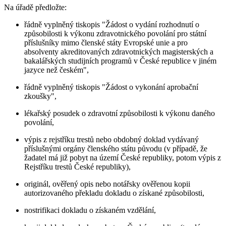
Na úřadě předložte:
řádně vyplněný tiskopis "Žádost o vydání rozhodnutí o
způsobilosti k výkonu zdravotnického povolání pro státní
příslušníky mimo členské státy Evropské unie a pro
absolventy akreditovaných zdravotnických magisterských a
bakalářských studijních programů v České republice v jiném
jazyce než českém",
řádně vyplněný tiskopis "Žádost o vykonání aprobační
zkoušky",
lékařský posudek o zdravotní způsobilosti k výkonu daného
povolání,
výpis z rejstříku trestů nebo obdobný doklad vydávaný
příslušnými orgány členského státu původu (v případě, že
žadatel má již pobyt na území České republiky, potom výpis z
Rejstříku trestů České republiky),
originál, ověřený opis nebo notářsky ověřenou kopii
autorizovaného překladu dokladu o získané způsobilosti,
nostrifikaci dokladu o získaném vzdělání,