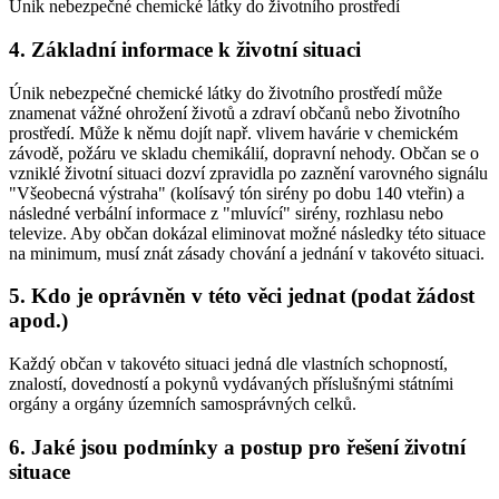
Únik nebezpečné chemické látky do životního prostředí
4. Základní informace k životní situaci
Únik nebezpečné chemické látky do životního prostředí může
znamenat vážné ohrožení životů a zdraví občanů nebo životního
prostředí. Může k němu dojít např. vlivem havárie v chemickém
závodě, požáru ve skladu chemikálií, dopravní nehody. Občan se o
vzniklé životní situaci dozví zpravidla po zaznění varovného signálu
"Všeobecná výstraha" (kolísavý tón sirény po dobu 140 vteřin) a
následné verbální informace z "mluvící" sirény, rozhlasu nebo
televize. Aby občan dokázal eliminovat možné následky této situace
na minimum, musí znát zásady chování a jednání v takovéto situaci.
5. Kdo je oprávněn v této věci jednat (podat žádost
apod.)
Každý občan v takovéto situaci jedná dle vlastních schopností,
znalostí, dovedností a pokynů vydávaných příslušnými státními
orgány a orgány územních samosprávných celků.
6. Jaké jsou podmínky a postup pro řešení životní
situace