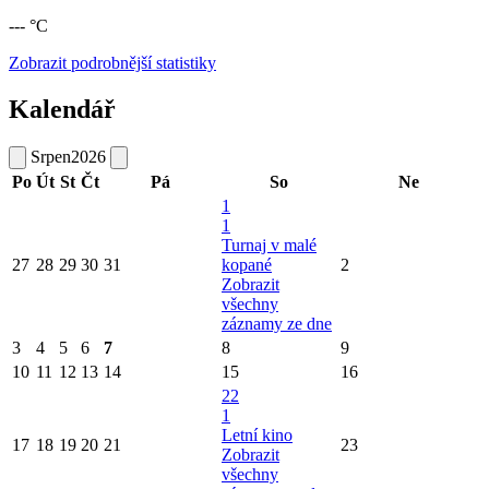
--- °C
Zobrazit podrobnější statistiky
Kalendář
Srpen
2026
Po
Út
St
Čt
Pá
So
Ne
1
1
Turnaj v malé
27
28
29
30
31
kopané
2
Zobrazit
všechny
záznamy ze dne
3
4
5
6
7
8
9
10
11
12
13
14
15
16
22
1
Letní kino
17
18
19
20
21
23
Zobrazit
všechny