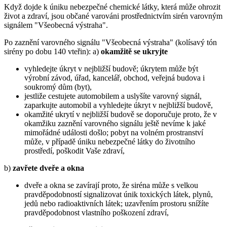
Když dojde k úniku nebezpečné chemické látky, která může ohrozit
život a zdraví, jsou občané varováni prostřednictvím sirén varovným
signálem "Všeobecná výstraha".
Po zaznění varovného signálu "Všeobecná výstraha" (kolísavý tón
sirény po dobu 140 vteřin): a)
okamžitě se ukryjte
vyhledejte úkryt v nejbližší budově; úkrytem může být
výrobní závod, úřad, kancelář, obchod, veřejná budova i
soukromý dům (byt),
jestliže cestujete automobilem a uslyšíte varovný signál,
zaparkujte automobil a vyhledejte úkryt v nejbližší budově,
okamžité ukrytí v nejbližší budově se doporučuje proto, že v
okamžiku zaznění varovného signálu ještě nevíme k jaké
mimořádné události došlo; pobyt na volném prostranství
může, v případě úniku nebezpečné látky do životního
prostředí, poškodit Vaše zdraví,
b)
zavřete dveře a okna
dveře a okna se zavírají proto, že siréna může s velkou
pravděpodobností signalizovat únik toxických látek, plynů,
jedů nebo radioaktivních látek; uzavřením prostoru snížíte
pravděpodobnost vlastního poškození zdraví,