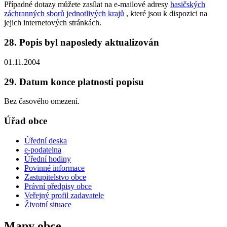
Případné dotazy můžete zasílat na e-mailové adresy
hasičských
záchranných sborů jednotlivých krajů
, které jsou k dispozici na
jejich internetových stránkách.
28. Popis byl naposledy aktualizován
01.11.2004
29. Datum konce platnosti popisu
Bez časového omezení.
Úřad obce
Úřední deska
e-podatelna
Úřední hodiny
Povinné informace
Zastupitelstvo obce
Právní předpisy obce
Veřejný profil zadavatele
Životní situace
Mapy obce