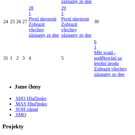
záznamy ze dne
28
29
1
1
Pivní slavnosti
Pivní slavnosti
24
25
26
27
30
Zobrazit
Zobrazit
všechny
všechny
záznamy ze dne
záznamy ze dne
6
1
Mše svatá -
31
1
2
3
4
5
poděkování za
letošní úrodu
Zobrazit všechny
záznamy ze dne
Jsme členy
SHO Hlučínsko
MAS Hlučínsko
SOH západ
SMO
Projekty