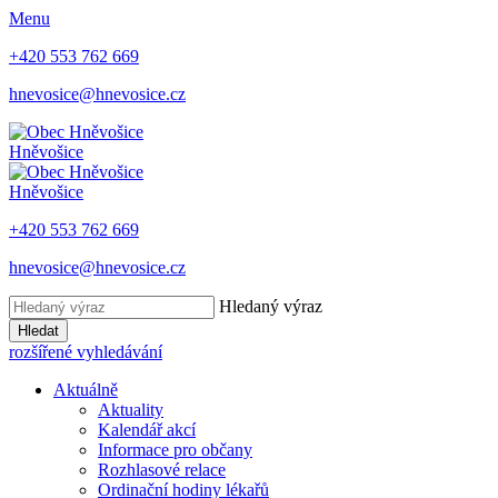
Menu
+420 553 762 669
hnevosice@hnevosice.cz
Hněvošice
Hněvošice
+420 553 762 669
hnevosice@hnevosice.cz
Hledaný výraz
Hledat
rozšířené vyhledávání
Aktuálně
Aktuality
Kalendář akcí
Informace pro občany
Rozhlasové relace
Ordinační hodiny lékařů