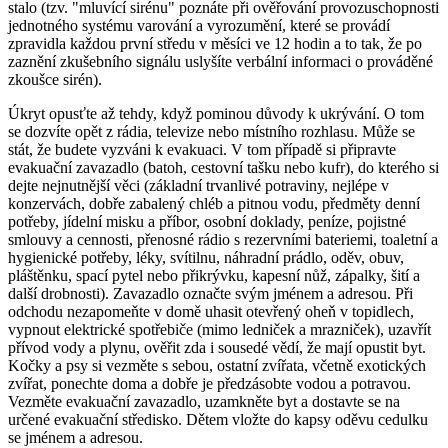
stalo (tzv. "mluvící sirénu" poznáte při ověřování provozuschopnosti
jednotného systému varování a vyrozumění, které se provádí
zpravidla každou první středu v měsíci ve 12 hodin a to tak, že po
zaznění zkušebního signálu uslyšíte verbální informaci o prováděné
zkoušce sirén).
Úkryt opusťte až tehdy, když pominou důvody k ukrývání. O tom
se dozvíte opět z rádia, televize nebo místního rozhlasu. Může se
stát, že budete vyzváni k evakuaci. V tom případě si připravte
evakuační zavazadlo (batoh, cestovní tašku nebo kufr), do kterého si
dejte nejnutnější věci (základní trvanlivé potraviny, nejlépe v
konzervách, dobře zabalený chléb a pitnou vodu, předměty denní
potřeby, jídelní misku a příbor, osobní doklady, peníze, pojistné
smlouvy a cennosti, přenosné rádio s rezervními bateriemi, toaletní a
hygienické potřeby, léky, svítilnu, náhradní prádlo, oděv, obuv,
pláštěnku, spací pytel nebo přikrývku, kapesní nůž, zápalky, šití a
další drobnosti). Zavazadlo označte svým jménem a adresou. Při
odchodu nezapomeňte v domě uhasit otevřený oheň v topidlech,
vypnout elektrické spotřebiče (mimo ledniček a mrazniček), uzavřít
přívod vody a plynu, ověřit zda i sousedé vědí, že mají opustit byt.
Kočky a psy si vezměte s sebou, ostatní zvířata, včetně exotických
zvířat, ponechte doma a dobře je předzásobte vodou a potravou.
Vezměte evakuační zavazadlo, uzamkněte byt a dostavte se na
určené evakuační středisko. Dětem vložte do kapsy oděvu cedulku
se jménem a adresou.