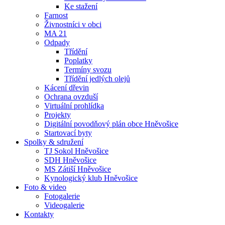
Ke stažení
Farnost
Živnostníci v obci
MA 21
Odpady
Třídění
Poplatky
Termíny svozu
Třídění jedlých olejů
Kácení dřevin
Ochrana ovzduší
Virtuální prohlídka
Projekty
Digitální povodňový plán obce Hněvošice
Startovací byty
Spolky & sdružení
TJ Sokol Hněvošice
SDH Hněvošice
MS Zátiší Hněvošice
Kynologický klub Hněvošice
Foto & video
Fotogalerie
Videogalerie
Kontakty