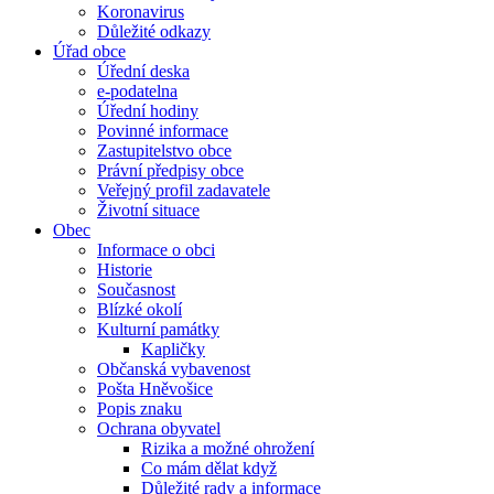
Koronavirus
Důležité odkazy
Úřad obce
Úřední deska
e-podatelna
Úřední hodiny
Povinné informace
Zastupitelstvo obce
Právní předpisy obce
Veřejný profil zadavatele
Životní situace
Obec
Informace o obci
Historie
Současnost
Blízké okolí
Kulturní památky
Kapličky
Občanská vybavenost
Pošta Hněvošice
Popis znaku
Ochrana obyvatel
Rizika a možné ohrožení
Co mám dělat když
Důležité rady a informace