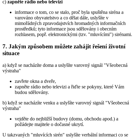
c)
zapněte rádio nebo televizi
informace o tom, co se stalo, proč byla spuštěna siréna a
varováno obyvatelstvo a co dělat dále, uslyšíte v
mimořádných zpravodajstvích hromadných informačních
prostředků; tyto informace jsou sdělovány i obecním
rozhlasem, popř. elektronickými (tzv. "mluvícími") sirénami.
7. Jakým způsobem můžete zahájit řešení životní
situace
a) když se nacházíte doma a uslyšíte varovný signál "Všeobecná
výstraha"
zavřete okna a dveře,
zapněte rádio nebo televizi a řiďte se pokyny, které Vám
budou sdělovány.
b) když se nacházíte venku a uslyšíte varovný signál "Všeobecná
výstraha"
vejděte do nejbližší budovy (domu, obchodu apod.) a
požádejte majitele o dočasné ukrytí.
U takzvaných "mluvících sirén" uslyšíte verbální informaci co se