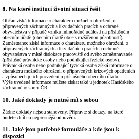
8. Na které instituci životní situaci řešit
Občan získá informace o charakteru možného ohrožení, o
připravených záchranných a likvidačních pracích a ochraně
obyvatelstva v případě vzniku mimořádné události na příslušném
obecním úřadě (obecním úřadě obce s rozšířenou působností).
Zaměstnanec získá informace o charakteru možného ohrožení, o
připravených záchranných a likvidačních pracích a ochraně
obyvatelstva v místě dislokace pracoviště od svého zaměstnavatele
(příslušné právnické osoby nebo podnikající fyzické osoby).
Právnická osoba nebo podnikající fyzická osoba získá informace o
charakteru možného ohrožení, o připravených krizových opatřeních
a způsobech jejich provedení u příslušného obecního úřadu.
Výše uvedené informace můžete získat také u jednotek Hasičského
záchranného sboru ČR.
10. Jaké doklady je nutné mít s sebou
Žádné doklady nejsou stanoveny. Připravte si dotazy, na které
budete chtít co nejpřesnější odpovědi.
11. Jaké jsou potřebné formuláře a kde jsou k
dispozici