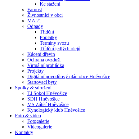
Ke stažení
Farnost
Živnostníci v obci
MA 21
Odpady
Třídění
Poplatky
Termíny svozu
Třídění jedlých olejů
Kácení dřevin
Ochrana ovzduší
Virtuální prohlídka
Projekty
Digitální povodňový plán obce Hněvošice
Startovací byty
Spolky & sdružení
TJ Sokol Hněvošice
SDH Hněvošice
MS Zátiší Hněvošice
Kynologický klub Hněvošice
Foto & video
Fotogalerie
Videogalerie
Kontakty