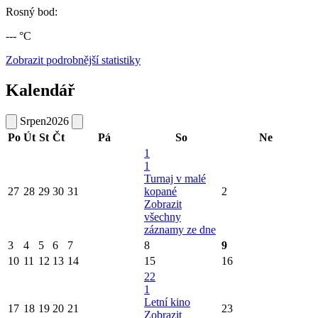
Rosný bod:
--- °C
Zobrazit podrobnější statistiky
Kalendář
Srpen
2026
Po
Út
St
Čt
Pá
So
Ne
1
1
Turnaj v malé
27
28
29
30
31
kopané
2
Zobrazit
všechny
záznamy ze dne
3
4
5
6
7
8
9
10
11
12
13
14
15
16
22
1
Letní kino
17
18
19
20
21
23
Zobrazit