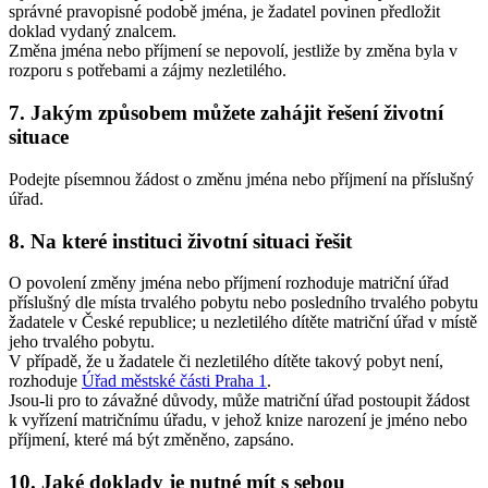
správné pravopisné podobě jména, je žadatel povinen předložit
doklad vydaný znalcem.
Změna jména nebo příjmení se nepovolí, jestliže by změna byla v
rozporu s potřebami a zájmy nezletilého.
7. Jakým způsobem můžete zahájit řešení životní
situace
Podejte písemnou žádost o změnu jména nebo příjmení na příslušný
úřad.
8. Na které instituci životní situaci řešit
O povolení změny jména nebo příjmení rozhoduje matriční úřad
příslušný dle místa trvalého pobytu nebo posledního trvalého pobytu
žadatele v České republice; u nezletilého dítěte matriční úřad v místě
jeho trvalého pobytu.
V případě, že u žadatele či nezletilého dítěte takový pobyt není,
rozhoduje
Úřad městské části Praha 1
.
Jsou-li pro to závažné důvody, může matriční úřad postoupit žádost
k vyřízení matričnímu úřadu, v jehož knize narození je jméno nebo
příjmení, které má být změněno, zapsáno.
10. Jaké doklady je nutné mít s sebou