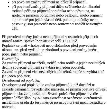
při povolení změny příjmení na dřívější příjmení,
při povolení změny příjmení dítěte svěřeného do náhradní
rodinné péče na příjmení poručníka nebo pěstouna, na
společné příjmení poručníků nebo pěstounů anebo příjmení
dohodnuté pro jejich vlastní děti, pokud poručníky nebo
pěstouny jsou prarodiče nebo sourozenci rodičů nezletilých
dětí.
Při povolení změny jména nebo příjmení v ostatních případech
uhradí žadatel správní poplatek ve výši 1 000 Kč.
Poplatek se platí v hotovosti nebo složenkou před provedením
úkonu, tzn. před vydáním rozhodnutí o povolení změny jména,
popř. jmen, nebo příjmení.
Poznámky
:
Za změnu příjmení manželů, rodičů nebo rodiče a jejich nezletilých
dětí na společné příjmení se vybírá jen jeden poplatek.
Za změnu příjmení více nezletilých dětí téhož rodiče se vybírá také
jen jeden poplatek.
Osvobození od poplatku
:
Osvobozena od poplatku je změna příjmení, k níž dochází na
základě oznámení rozvedeného manžela, že přijímá opět své dřívější
příjmení nebo že upouští od užívání společného příjmení vedle
příjmení dřívějšího, byla-li tato skutečnost oznámena kterémukoli
matričnímu úřadu do šesti měsíců po nabytí právní moci rozsudku o
rozvodu.