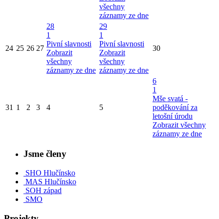
všechny
záznamy ze dne
28
29
1
1
Pivní slavnosti
Pivní slavnosti
24
25
26
27
30
Zobrazit
Zobrazit
všechny
všechny
záznamy ze dne
záznamy ze dne
6
1
Mše svatá -
31
1
2
3
4
5
poděkování za
letošní úrodu
Zobrazit všechny
záznamy ze dne
Jsme členy
SHO Hlučínsko
MAS Hlučínsko
SOH západ
SMO
Projekty