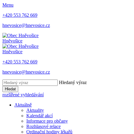
Menu
+420 553 762 669
hnevosice@hnevosice.cz
Hněvošice
Hněvošice
+420 553 762 669
hnevosice@hnevosice.cz
Hledaný výraz
Hledat
rozšířené vyhledávání
Aktuálně
Aktuality
Kalendář akcí
Informace pro občany
Rozhlasové relace
Ordinační hodiny lékařů