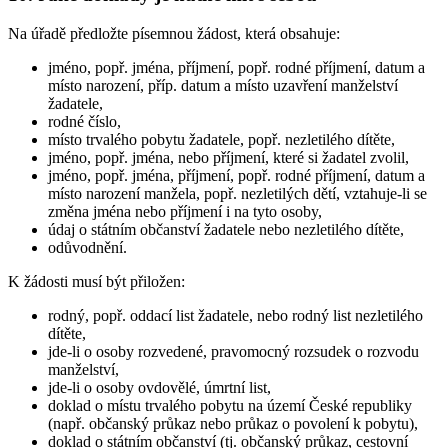
Na úřadě předložte písemnou žádost, která obsahuje:
jméno, popř. jména, příjmení, popř. rodné příjmení, datum a
místo narození, příp. datum a místo uzavření manželství
žadatele,
rodné číslo,
místo trvalého pobytu žadatele, popř. nezletilého dítěte,
jméno, popř. jména, nebo příjmení, které si žadatel zvolil,
jméno, popř. jména, příjmení, popř. rodné příjmení, datum a
místo narození manžela, popř. nezletilých dětí, vztahuje-li se
změna jména nebo příjmení i na tyto osoby,
údaj o státním občanství žadatele nebo nezletilého dítěte,
odůvodnění.
K žádosti musí být přiložen:
rodný, popř. oddací list žadatele, nebo rodný list nezletilého
dítěte,
jde-li o osoby rozvedené, pravomocný rozsudek o rozvodu
manželství,
jde-li o osoby ovdovělé, úmrtní list,
doklad o místu trvalého pobytu na území České republiky
(např. občanský průkaz nebo průkaz o povolení k pobytu),
doklad o státním občanství (tj. občanský průkaz, cestovní