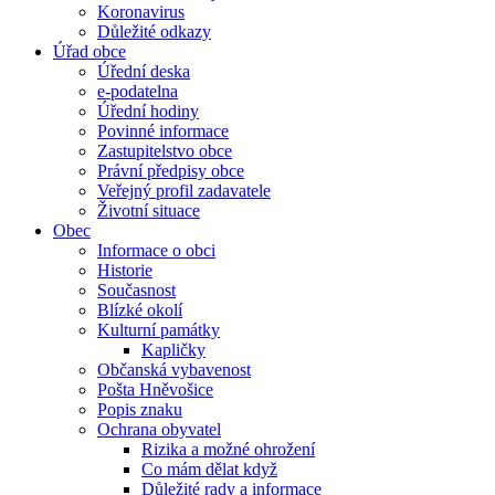
Koronavirus
Důležité odkazy
Úřad obce
Úřední deska
e-podatelna
Úřední hodiny
Povinné informace
Zastupitelstvo obce
Právní předpisy obce
Veřejný profil zadavatele
Životní situace
Obec
Informace o obci
Historie
Současnost
Blízké okolí
Kulturní památky
Kapličky
Občanská vybavenost
Pošta Hněvošice
Popis znaku
Ochrana obyvatel
Rizika a možné ohrožení
Co mám dělat když
Důležité rady a informace