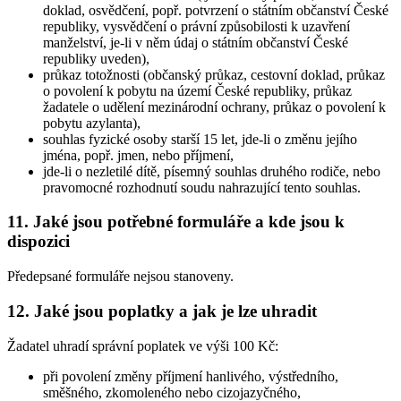
doklad, osvědčení, popř. potvrzení o státním občanství České
republiky, vysvědčení o právní způsobilosti k uzavření
manželství, je-li v něm údaj o státním občanství České
republiky uveden),
průkaz totožnosti (občanský průkaz, cestovní doklad, průkaz
o povolení k pobytu na území České republiky, průkaz
žadatele o udělení mezinárodní ochrany, průkaz o povolení k
pobytu azylanta),
souhlas fyzické osoby starší 15 let, jde-li o změnu jejího
jména, popř. jmen, nebo příjmení,
jde-li o nezletilé dítě, písemný souhlas druhého rodiče, nebo
pravomocné rozhodnutí soudu nahrazující tento souhlas.
11. Jaké jsou potřebné formuláře a kde jsou k
dispozici
Předepsané formuláře nejsou stanoveny.
12. Jaké jsou poplatky a jak je lze uhradit
Žadatel uhradí správní poplatek ve výši 100 Kč:
při povolení změny příjmení hanlivého, výstředního,
směšného, zkomoleného nebo cizojazyčného,