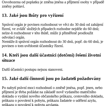
Osvobozena od poplatku je změna jména a příjmení osoby v případě
změny pohlaví.
13. Jaké jsou lhůty pro vyřízení
Správní orgán je povinen rozhodnout ve věci do 30 dnů od zahájení
řízení, ve zvlášť složitých případech rozhodne nejdéle do 60 dnů;
nelze-li rozhodnout v této lhůtě, může ji přiměřeně prodloužit
odvolací orgán.
Nemůže-li správní orgán rozhodnout do 30 dnů, popř. do 60 dnů, je
povinen o tom uvědomit účastníky řízení.
14. Kteří jsou další účastníci (dotčení) řešení životní
situace
Další účastníci postupu nejsou stanoveni.
15. Jaké další činnosti jsou po žadateli požadovány
Po nabytí právní moci rozhodnutí o změně jména, popř. jmen, nebo
příjmení je třeba požádat na základě nově vydaného matričního
dokladu o vydání nového občanského průkazu, cestovního dokladu,
průkazu o povolení k pobytu, průkazu žadatele o udělení azylu,
průkazu o povolení k pobytu azylanta.