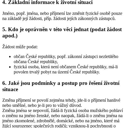
4. Základní informace k životní situaci
Jméno, popř. jména, nebo příjmení lze změnit fyzické osobě pouze
na základě její žádosti, příp. žádosti jejích zákonných zástupců.
5. Kdo je oprávněn v této věci jednat (podat žádost
apod.)
Žádost může podat:
občan České republiky, popř. zákonní zástupci nezletilého
občana České republiky,
fyzická osoba, která není občanem České republiky, má-li
povolen trvalý pobyt na území České republiky.
6. Jaké jsou podmínky a postup pro řešení životní
situace
Změna příjmení se povolí zejména tehdy, jde-li o příjmení hanlivé
nebo směšné, nebo je-li pro to vážný důvod.
Změna jména se nepovolí, žádá-li fyzická osoba mužského pohlaví
o změnu na jméno ženské, nebo naopak, žádá-li o změnu jména na
jméno zkomolené, zdrobnělé, domácké, nebo na jméno, které má
žijící sourozenec společných rodičů; vzniknou-li pochybnosti o