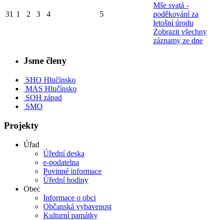
Mše svatá -
31
1
2
3
4
5
poděkování za
letošní úrodu
Zobrazit všechny
záznamy ze dne
Jsme členy
SHO Hlučínsko
MAS Hlučínsko
SOH západ
SMO
Projekty
Úřad
Úřední deska
e-podatelna
Povinné informace
Úřední hodiny
Obec
Informace o obci
Občanská vybavenost
Kulturní památky