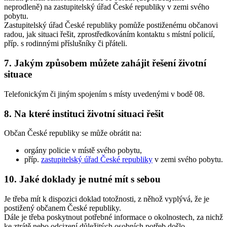
neprodleně) na zastupitelský úřad České republiky v zemi svého
pobytu.
Zastupitelský úřad České republiky pomůže postiženému občanovi
radou, jak situaci řešit, zprostředkováním kontaktu s místní policií,
příp. s rodinnými příslušníky či přáteli.
7. Jakým způsobem můžete zahájit řešení životní
situace
Telefonickým či jiným spojením s místy uvedenými v bodě 08.
8. Na které instituci životní situaci řešit
Občan České republiky se může obrátit na:
orgány policie v místě svého pobytu,
příp.
zastupitelský úřad České republiky
v zemi svého pobytu.
10. Jaké doklady je nutné mít s sebou
Je třeba mít k dispozici doklad totožnosti, z něhož vyplývá, že je
postižený občanem České republiky.
Dále je třeba poskytnout potřebné informace o okolnostech, za nichž
ke ztrátě nebo odcizení důležitých osobních potřeb došlo.