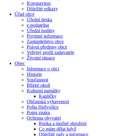
Koronavirus
Důležité odkazy
Úřad obce
Úřední deska
e-podatelna
Úřední hodiny
Povinné informace
Zastupitelstvo obce
Právní předpisy obce
Veřejný profil zadavatele
Životní situace
Obec
Informace o obci
Historie
Současnost
Blízké okolí
Kulturní památky
Kapličky
Občanská vybavenost
Pošta Hněvošice
Popis znaku
Ochrana obyvatel
Rizika a možné ohrožení
Co mám dělat když
Důležité rady a informace