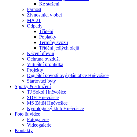
Ke stažení
Farnost
Živnostníci v obci
MA 21
Odpady
Třídění
Poplatky
Termíny svozu
Třídění jedlých olejů
Kácení dřevin
Ochrana ovzduší
Virtuální prohlídka
Projekty
Digitální povodňový plán obce Hněvošice
Startovací byty
Spolky & sdružení
TJ Sokol Hněvošice
SDH Hněvošice
MS Zátiší Hněvošice
Kynologický klub Hněvošice
Foto & video
Fotogalerie
Videogalerie
Kontakty