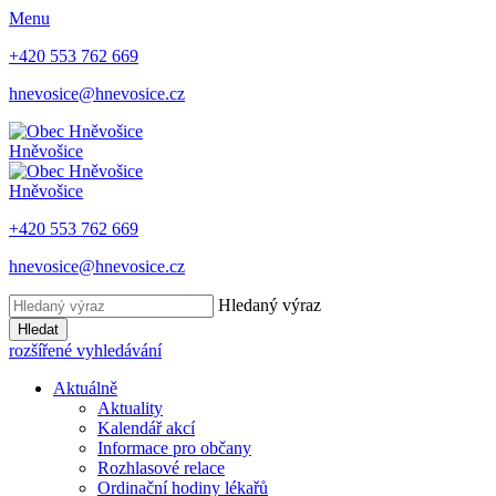
Menu
+420 553 762 669
hnevosice@hnevosice.cz
Hněvošice
Hněvošice
+420 553 762 669
hnevosice@hnevosice.cz
Hledaný výraz
Hledat
rozšířené vyhledávání
Aktuálně
Aktuality
Kalendář akcí
Informace pro občany
Rozhlasové relace
Ordinační hodiny lékařů