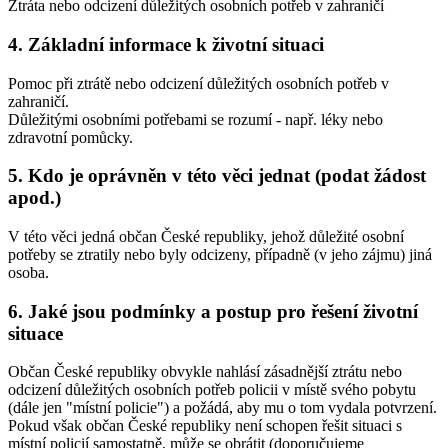
Ztráta nebo odcizení důležitých osobních potřeb v zahraničí
4. Základní informace k životní situaci
Pomoc při ztrátě nebo odcizení důležitých osobních potřeb v
zahraničí.
Důležitými osobními potřebami se rozumí - např. léky nebo
zdravotní pomůcky.
5. Kdo je oprávněn v této věci jednat (podat žádost
apod.)
V této věci jedná občan České republiky, jehož důležité osobní
potřeby se ztratily nebo byly odcizeny, případně (v jeho zájmu) jiná
osoba.
6. Jaké jsou podmínky a postup pro řešení životní
situace
Občan České republiky obvykle nahlásí zásadnější ztrátu nebo
odcizení důležitých osobních potřeb policii v místě svého pobytu
(dále jen "místní policie") a požádá, aby mu o tom vydala potvrzení.
Pokud však občan České republiky není schopen řešit situaci s
místní policií samostatně, může se obrátit (doporučujeme