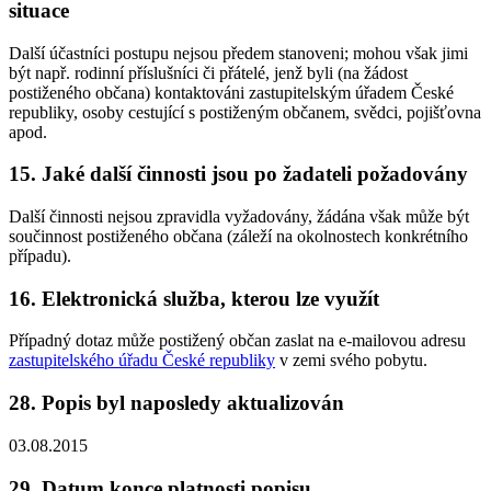
situace
Další účastníci postupu nejsou předem stanoveni; mohou však jimi
být např. rodinní příslušníci či přátelé, jenž byli (na žádost
postiženého občana) kontaktováni zastupitelským úřadem České
republiky, osoby cestující s postiženým občanem, svědci, pojišťovna
apod.
15. Jaké další činnosti jsou po žadateli požadovány
Další činnosti nejsou zpravidla vyžadovány, žádána však může být
součinnost postiženého občana (záleží na okolnostech konkrétního
případu).
16. Elektronická služba, kterou lze využít
Případný dotaz může postižený občan zaslat na e-mailovou adresu
zastupitelského úřadu České republiky
v zemi svého pobytu.
28. Popis byl naposledy aktualizován
03.08.2015
29. Datum konce platnosti popisu