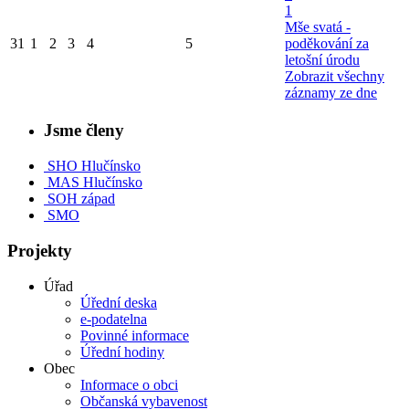
1
Mše svatá -
31
1
2
3
4
5
poděkování za
letošní úrodu
Zobrazit všechny
záznamy ze dne
Jsme členy
SHO Hlučínsko
MAS Hlučínsko
SOH západ
SMO
Projekty
Úřad
Úřední deska
e-podatelna
Povinné informace
Úřední hodiny
Obec
Informace o obci
Občanská vybavenost