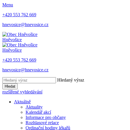
Menu
+420 553 762 669
hnevosice@hnevosice.cz
Hněvošice
Hněvošice
+420 553 762 669
hnevosice@hnevosice.cz
Hledaný výraz
Hledat
rozšířené vyhledávání
Aktuálně
Aktuality
Kalendář akcí
Informace pro občany
Rozhlasové relace
Ordinační hodiny lékařů