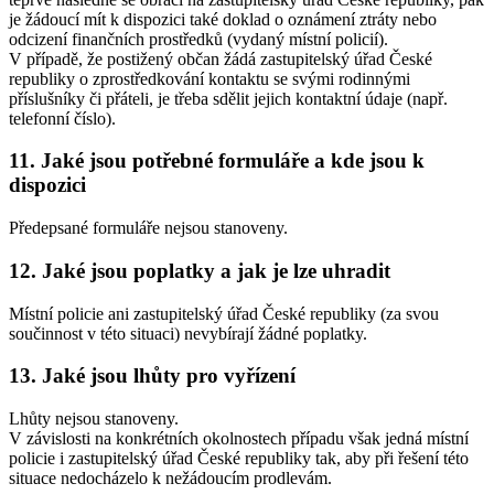
je žádoucí mít k dispozici také doklad o oznámení ztráty nebo
odcizení finančních prostředků (vydaný místní policií).
V případě, že postižený občan žádá zastupitelský úřad České
republiky o zprostředkování kontaktu se svými rodinnými
příslušníky či přáteli, je třeba sdělit jejich kontaktní údaje (např.
telefonní číslo).
11. Jaké jsou potřebné formuláře a kde jsou k
dispozici
Předepsané formuláře nejsou stanoveny.
12. Jaké jsou poplatky a jak je lze uhradit
Místní policie ani zastupitelský úřad České republiky (za svou
součinnost v této situaci) nevybírají žádné poplatky.
13. Jaké jsou lhůty pro vyřízení
Lhůty nejsou stanoveny.
V závislosti na konkrétních okolnostech případu však jedná místní
policie i zastupitelský úřad České republiky tak, aby při řešení této
situace nedocházelo k nežádoucím prodlevám.