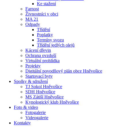
Ke stažení
Farnost
Živnostníci v obci
MA 21
Odpady
Třídění
Poplatky
Termíny svozu
Třídění jedlých olejů
Kácení dřevin
Ochrana ovzduší
Virtuální prohlídka
Projekty
Digitální povodňový plán obce Hněvošice
Startovací byty
Spolky & sdružení
TJ Sokol Hněvošice
SDH Hněvošice
MS Zátiší Hněvošice
Kynologický klub Hněvošice
Foto & video
Fotogalerie
Videogalerie
Kontakty