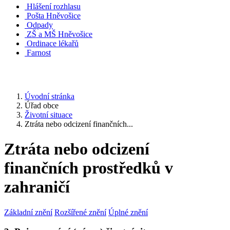
Hlášení rozhlasu
Pošta Hněvošice
Odpady
ZŠ a MŠ Hněvošice
Ordinace lékařů
Farnost
Úvodní stránka
Úřad obce
Životní situace
Ztráta nebo odcizení finančních...
Ztráta nebo odcizení
finančních prostředků v
zahraničí
Základní znění
Rozšířené znění
Úplné znění