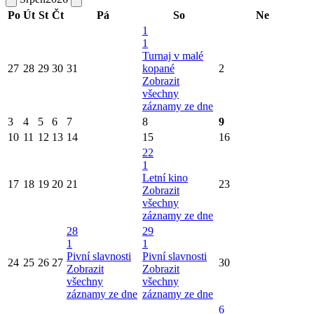
Po
Út
St
Čt
Pá
So
Ne
1
1
Turnaj v malé
27
28
29
30
31
kopané
2
Zobrazit
všechny
záznamy ze dne
3
4
5
6
7
8
9
10
11
12
13
14
15
16
22
1
Letní kino
17
18
19
20
21
23
Zobrazit
všechny
záznamy ze dne
28
29
1
1
Pivní slavnosti
Pivní slavnosti
24
25
26
27
30
Zobrazit
Zobrazit
všechny
všechny
záznamy ze dne
záznamy ze dne
6