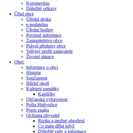
Koronavirus
Důležité odkazy
Úřad obce
Úřední deska
e-podatelna
Úřední hodiny
Povinné informace
Zastupitelstvo obce
Právní předpisy obce
Veřejný profil zadavatele
Životní situace
Obec
Informace o obci
Historie
Současnost
Blízké okolí
Kulturní památky
Kapličky
Občanská vybavenost
Pošta Hněvošice
Popis znaku
Ochrana obyvatel
Rizika a možné ohrožení
Co mám dělat když
Důležité rady a informace