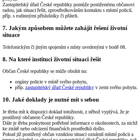
Zastupitelský úřad České republiky pomůže postiženému občanovi
radou, jak situaci řešit, zprostředkováním kontaktu s místní policií,
příp. s rodinnými příslušníky či přáteli.
7. Jakým způsobem můžete zahájit řešení životní
situace
Telefonickým či jiným spojením s místy uvedenými v bodě 08.
8. Na které instituci životní situaci řešit
Občan České republiky se může obrátit na:
orgány policie v místě svého pobytu,
příp.
zastupitelský úřad České republiky
v zemi svého pobytu.
10. Jaké doklady je nutné mít s sebou
Je třeba mít k dispozici doklad totožnosti, z něhož vyplývá, že je
postižený občanem České republiky.
Dále je třeba poskytnout potřebné informace o okolnostech, za nichž
ke ztrátě nebo odcizení finančních prostředků došlo.
Pokud již postižený občan vzniklou situaci oznámil místní policii a
teprve následně se obrací na zastupitelský úřad České republiky, pak