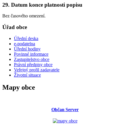
29. Datum konce platnosti popisu
Bez časového omezení.
Úřad obce
Úřední deska
e-podatelna
Úřední hodiny
Povinné informace
Zastupitelstvo obce
Právní předpisy obce
Veřejný profil zadavatele
Životní situace
Mapy obce
Občan Server