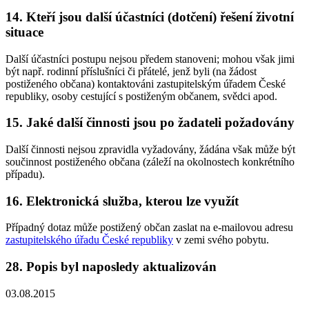
14. Kteří jsou další účastníci (dotčení) řešení životní
situace
Další účastníci postupu nejsou předem stanoveni; mohou však jimi
být např. rodinní příslušníci či přátelé, jenž byli (na žádost
postiženého občana) kontaktováni zastupitelským úřadem České
republiky, osoby cestující s postiženým občanem, svědci apod.
15. Jaké další činnosti jsou po žadateli požadovány
Další činnosti nejsou zpravidla vyžadovány, žádána však může být
součinnost postiženého občana (záleží na okolnostech konkrétního
případu).
16. Elektronická služba, kterou lze využít
Případný dotaz může postižený občan zaslat na e-mailovou adresu
zastupitelského úřadu České republiky
v zemi svého pobytu.
28. Popis byl naposledy aktualizován
03.08.2015