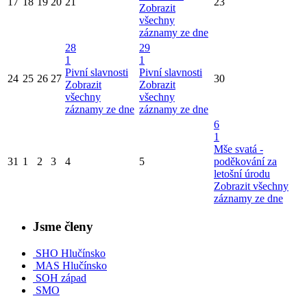
17
18
19
20
21
23
Zobrazit
všechny
záznamy ze dne
28
29
1
1
Pivní slavnosti
Pivní slavnosti
24
25
26
27
30
Zobrazit
Zobrazit
všechny
všechny
záznamy ze dne
záznamy ze dne
6
1
Mše svatá -
31
1
2
3
4
5
poděkování za
letošní úrodu
Zobrazit všechny
záznamy ze dne
Jsme členy
SHO Hlučínsko
MAS Hlučínsko
SOH západ
SMO