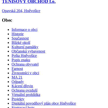
TENISOVÝ OBCHOD f.o.
Opavská 204, Hněvošice
Obec
Informace o obci
Historie
Současnost
Blízké okolí
Kulturní památky
Občanská vybavenost
Pošta Hněvošice
Popis znaku
Ochrana obyvatel
Farnost
Živnostníci v obci
MA 21
Odpady
Kácení dřevin
Ochrana ovzduší
Virtuální prohlídka
Projekty
Digitální povodňový plán obce Hněvošice
Startovací byty