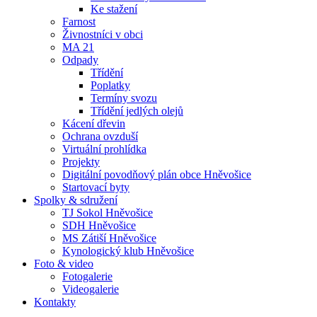
Ke stažení
Farnost
Živnostníci v obci
MA 21
Odpady
Třídění
Poplatky
Termíny svozu
Třídění jedlých olejů
Kácení dřevin
Ochrana ovzduší
Virtuální prohlídka
Projekty
Digitální povodňový plán obce Hněvošice
Startovací byty
Spolky & sdružení
TJ Sokol Hněvošice
SDH Hněvošice
MS Zátiší Hněvošice
Kynologický klub Hněvošice
Foto & video
Fotogalerie
Videogalerie
Kontakty