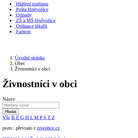
Hlášení rozhlasu
Pošta Hněvošice
Odpady
ZŠ a MŠ Hněvošice
Ordinace lékařů
Farnost
Úvodní stránka
Obec
Živnostníci v obci
Živnostníci v obci
Název
Hledat
Vše
B
E
G
H
L
M
P
S
T
Z
pozn.:
převzato z
ziveobce.cz