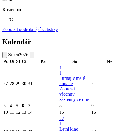
Rosný bod:
--- °C
Zobrazit podrobnější statistiky
Kalendář
Srpen
2026
Po
Út
St
Čt
Pá
So
Ne
1
1
Turnaj v malé
27
28
29
30
31
kopané
2
Zobrazit
všechny
záznamy ze dne
3
4
5
6
7
8
9
10
11
12
13
14
15
16
22
1
Letní kino