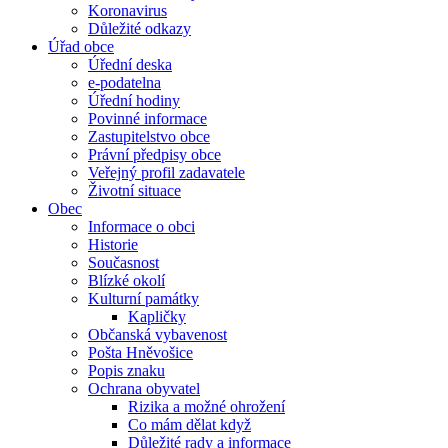
Koronavirus
Důležité odkazy
Úřad obce
Úřední deska
e-podatelna
Úřední hodiny
Povinné informace
Zastupitelstvo obce
Právní předpisy obce
Veřejný profil zadavatele
Životní situace
Obec
Informace o obci
Historie
Současnost
Blízké okolí
Kulturní památky
Kapličky
Občanská vybavenost
Pošta Hněvošice
Popis znaku
Ochrana obyvatel
Rizika a možné ohrožení
Co mám dělat když
Důležité rady a informace