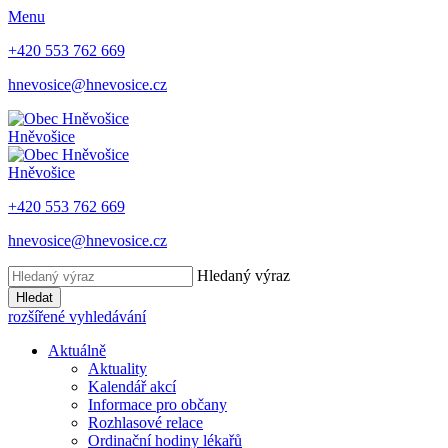
Menu
+420 553 762 669
hnevosice@hnevosice.cz
Hněvošice
Hněvošice
+420 553 762 669
hnevosice@hnevosice.cz
Hledaný výraz
Hledat
rozšířené vyhledávání
Aktuálně
Aktuality
Kalendář akcí
Informace pro občany
Rozhlasové relace
Ordinační hodiny lékařů