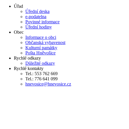
Úřad
Úřední deska
e-podatelna
Povinné informace
Úřední hodiny
Obec
Informace o obci
Občanská vybavenost
Kulturní památky
Pošta Hněvošice
Rychlé odkazy
Důležité odkazy
Rychlé kontakty
Tel.: 553 762 669
Tel.: 776 641 099
hnevosice@hnevosice.cz