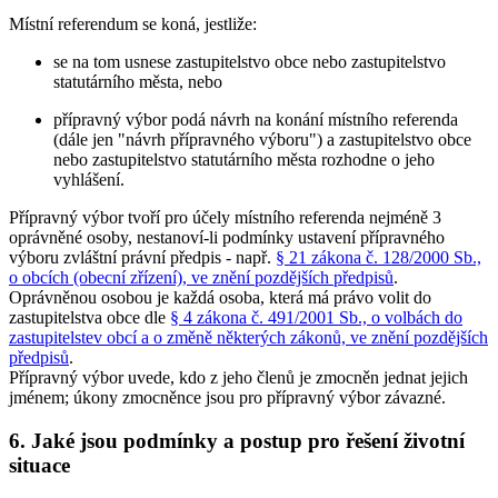
Místní referendum se koná, jestliže:
se na tom usnese zastupitelstvo obce nebo zastupitelstvo
statutárního města, nebo
přípravný výbor podá návrh na konání místního referenda
(dále jen "návrh přípravného výboru") a zastupitelstvo obce
nebo zastupitelstvo statutárního města rozhodne o jeho
vyhlášení.
Přípravný výbor tvoří pro účely místního referenda nejméně 3
oprávněné osoby, nestanoví-li podmínky ustavení přípravného
výboru zvláštní právní předpis - např.
§ 21 zákona č. 128/2000 Sb.,
o obcích (obecní zřízení), ve znění pozdějších předpisů
.
Oprávněnou osobou je každá osoba, která má právo volit do
zastupitelstva obce dle
§ 4 zákona č. 491/2001 Sb., o volbách do
zastupitelstev obcí a o změně některých zákonů, ve znění pozdějších
předpisů
.
Přípravný výbor uvede, kdo z jeho členů je zmocněn jednat jejich
jménem; úkony zmocněnce jsou pro přípravný výbor závazné.
6. Jaké jsou podmínky a postup pro řešení životní
situace