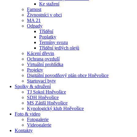
Ke stažení
Farnost
Živnostníci v obci
MA 21
Odpady
Třídění
Poplatky
Termíny svozu
Třídění jedlých olejů
Kácení dřevin
Ochrana ovzduší
Virtuální prohlídka
Projekty
Digitální povodňový plán obce Hněvošice
Startovací byty
Spolky & sdružení
TJ Sokol Hněvošice
SDH Hněvošice
MS Zátiší Hněvošice
Kynologický klub Hněvošice
Foto & video
Fotogalerie
Videogalerie
Kontakty