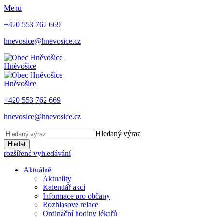
Menu
+420 553 762 669
hnevosice@hnevosice.cz
Hněvošice
Hněvošice
+420 553 762 669
hnevosice@hnevosice.cz
Hledaný výraz
Hledat
rozšířené vyhledávání
Aktuálně
Aktuality
Kalendář akcí
Informace pro občany
Rozhlasové relace
Ordinační hodiny lékařů