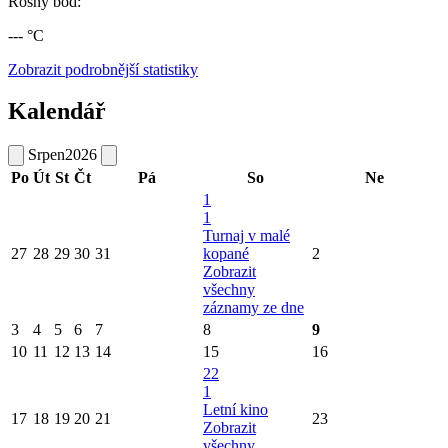
Rosný bod:
--- °C
Zobrazit podrobnější statistiky
Kalendář
Srpen
2026
Po
Út
St
Čt
Pá
So
Ne
1
1
Turnaj v malé
27
28
29
30
31
kopané
2
Zobrazit
všechny
záznamy ze dne
3
4
5
6
7
8
9
10
11
12
13
14
15
16
22
1
Letní kino
17
18
19
20
21
23
Zobrazit
všechny