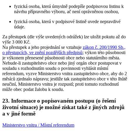
fyzická osoba, která úmyslně podepíše podpisovou listinu k
návrhu přípravného výboru, ač není oprávněnou osobou,
fyzická osoba, která v podpisové listině uvede nepravdivé
údaje.
Za přestupek (dle výše uvedených odrážek) lze uložit pokutu až do
výše 3 000 Kč.
Na přestupek a jeho projednání se vztahuje
zákon č. 200/1990 Sb.,
o přestupcích, ve znění pozdějších předpisů
; výkon této působnosti
je výkonem přenesené působnosti obce nebo statutárního města.
Nebude-li zastupitelstvo obce nebo jiný orgán obce postupovat v
souladu s rozhodnutím soudu o povinnosti vyhlásit místní
referendum, vyzve Ministerstvo vnitra zastupitelstvo obce, aby do 2
měsíců zjednalo nápravu; jestliže tak zastupitelstvo obce v této lhůtě
neučiní, Ministerstvo vnitra je rozpustí; proti tomuto rozhodnutí
může obec podat žalobu k soudu.
23. Informace o popisovaném postupu (o řešení
životní situace) je možné získat také z jiných zdrojů
a v jiné formě
Ministerstvo vnitra / Místní referendum