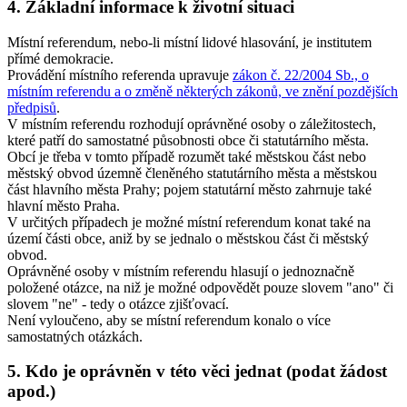
4. Základní informace k životní situaci
Místní referendum, nebo-li místní lidové hlasování, je institutem
přímé demokracie.
Provádění místního referenda upravuje
zákon č. 22/2004 Sb., o
místním referendu a o změně některých zákonů, ve znění pozdějších
předpisů
.
V místním referendu rozhodují oprávněné osoby o záležitostech,
které patří do samostatné působnosti obce či statutárního města.
Obcí je třeba v tomto případě rozumět také městskou část nebo
městský obvod územně členěného statutárního města a městskou
část hlavního města Prahy; pojem statutární město zahrnuje také
hlavní město Praha.
V určitých případech je možné místní referendum konat také na
území části obce, aniž by se jednalo o městskou část či městský
obvod.
Oprávněné osoby v místním referendu hlasují o jednoznačně
položené otázce, na niž je možné odpovědět pouze slovem "ano" či
slovem "ne" - tedy o otázce zjišťovací.
Není vyloučeno, aby se místní referendum konalo o více
samostatných otázkách.
5. Kdo je oprávněn v této věci jednat (podat žádost
apod.)