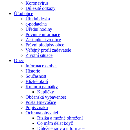
Koronavirus
Důležité odkazy
Úřad obce
Úřední deska
e-podatelna
Úřední hodiny
Povinné informace
Zastupitelstvo obce
Právní předpisy obce
Veřejný profil zadavatele
Životní situace
Obec
Informace o obci
Historie
Současnost
Blízké okolí
Kulturní památky
Kapličky
Občanská vybavenost
Pošta Hněvošice
Popis znaku
Ochrana obyvatel
Rizika a možné ohrožení
Co mám dělat když
Důležité rady a informace