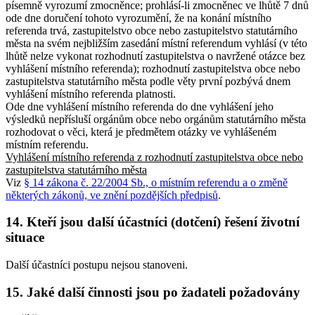
písemně vyrozumí zmocněnce; prohlásí-li zmocněnec ve lhůtě 7 dnů
ode dne doručení tohoto vyrozumění, že na konání místního
referenda trvá, zastupitelstvo obce nebo zastupitelstvo statutárního
města na svém nejbližším zasedání místní referendum vyhlásí (v této
lhůtě nelze vykonat rozhodnutí zastupitelstva o navržené otázce bez
vyhlášení místního referenda); rozhodnutí zastupitelstva obce nebo
zastupitelstva statutárního města podle věty první pozbývá dnem
vyhlášení místního referenda platnosti.
Ode dne vyhlášení místního referenda do dne vyhlášení jeho
výsledků nepřísluší orgánům obce nebo orgánům statutárního města
rozhodovat o věci, která je předmětem otázky ve vyhlášeném
místním referendu.
Vyhlášení místního referenda z rozhodnutí zastupitelstva obce nebo
zastupitelstva statutárního města
Viz
§ 14 zákona č. 22/2004 Sb., o místním referendu a o změně
některých zákonů, ve znění pozdějších předpisů
.
14. Kteří jsou další účastníci (dotčení) řešení životní
situace
Další účastníci postupu nejsou stanoveni.
15. Jaké další činnosti jsou po žadateli požadovány