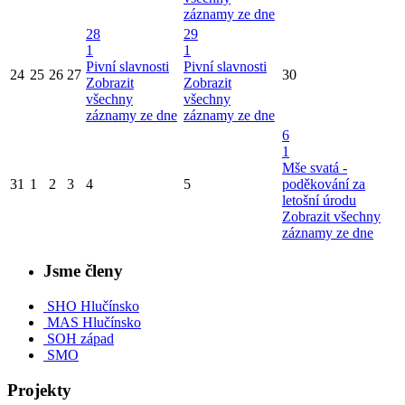
záznamy ze dne
28
29
1
1
Pivní slavnosti
Pivní slavnosti
24
25
26
27
30
Zobrazit
Zobrazit
všechny
všechny
záznamy ze dne
záznamy ze dne
6
1
Mše svatá -
31
1
2
3
4
5
poděkování za
letošní úrodu
Zobrazit všechny
záznamy ze dne
Jsme členy
SHO Hlučínsko
MAS Hlučínsko
SOH západ
SMO
Projekty