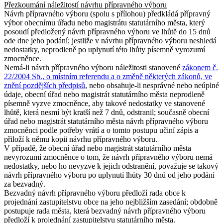
Přezkoumání náležitostí návrhu přípravného výboru
Návrh přípravného výboru (spolu s přílohou) předkládá přípravný
výbor obecnímu úřadu nebo magistrátu statutárního města, který
posoudí předložený návrh přípravného výboru ve lhůtě do 15 dnů
ode dne jeho podání; jestliže v návrhu přípravného výboru neshledá
nedostatky, neprodleně po uplynutí této lhůty písemně vyrozumí
zmocněnce.
Nemá-li návrh přípravného výboru náležitosti stanovené
zákonem č.
22/2004 Sb., o místním referendu a o změně některých zákonů, ve
znění pozdějších předpisů
, nebo obsahuje-li nesprávné nebo neúplné
údaje, obecní úřad nebo magistrát statutárního města neprodleně
písemně vyzve zmocněnce, aby takové nedostatky ve stanovené
lhůtě, která nesmí být kratší než 7 dnů, odstranil; současně obecní
úřad nebo magistrát statutárního města návrh přípravného výboru
zmocněnci podle potřeby vrátí a o tomto postupu učiní zápis a
přiloží k němu kopii návrhu přípravného výboru.
V případě, že obecní úřad nebo magistrát statutárního města
nevyrozumí zmocněnce o tom, že návrh přípravného výboru nemá
nedostatky, nebo ho nevyzve k jejich odstranění, považuje se takový
návrh přípravného výboru po uplynutí lhůty 30 dnů od jeho podání
za bezvadný.
Bezvadný návrh přípravného výboru předloží rada obce k
projednání zastupitelstvu obce na jeho nejbližším zasedání; obdobně
postupuje rada města, která bezvadný návrh přípravného výboru
předloží k projednání zastupitelstvu statutárního města.