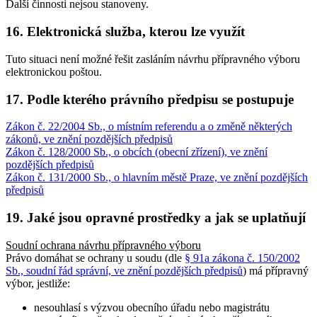
Další činnosti nejsou stanoveny.
16. Elektronická služba, kterou lze využít
Tuto situaci není možné řešit zasláním návrhu přípravného výboru
elektronickou poštou.
17. Podle kterého právního předpisu se postupuje
Zákon č. 22/2004 Sb., o místním referendu a o změně některých
zákonů, ve znění pozdějších předpisů
Zákon č. 128/2000 Sb., o obcích (obecní zřízení), ve znění
pozdějších předpisů
Zákon č. 131/2000 Sb., o hlavním městě Praze, ve znění pozdějších
předpisů
19. Jaké jsou opravné prostředky a jak se uplatňují
Soudní ochrana návrhu přípravného výboru
Právo domáhat se ochrany u soudu (dle
§ 91a zákona č. 150/2002
Sb., soudní řád správní, ve znění pozdějších předpisů
) má přípravný
výbor, jestliže:
nesouhlasí s výzvou obecního úřadu nebo magistrátu