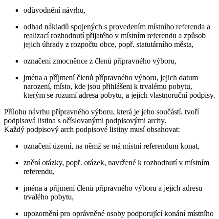
odůvodnění návrhu,
odhad nákladů spojených s provedením místního referenda a
realizací rozhodnutí přijatého v místním referendu a způsob
jejich úhrady z rozpočtu obce, popř. statutárního města,
označení zmocněnce z členů přípravného výboru,
jména a příjmení členů přípravného výboru, jejich datum
narození, místo, kde jsou přihlášeni k trvalému pobytu,
kterým se rozumí adresa pobytu, a jejich vlastnoruční podpisy.
Přílohu návrhu přípravného výboru, která je jeho součástí, tvoří
podpisová listina s očíslovanými podpisovými archy.
Každý podpisový arch podpisové listiny musí obsahovat:
označení území, na němž se má místní referendum konat,
znění otázky, popř. otázek, navržené k rozhodnutí v místním
referendu,
jména a příjmení členů přípravného výboru a jejich adresu
trvalého pobytu,
upozornění pro oprávněné osoby podporující konání místního