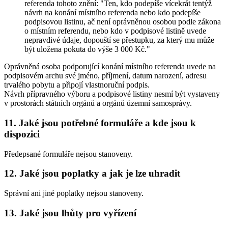
referenda tohoto znění: "Ten, kdo podepíše vícekrát tentýž
návrh na konání místního referenda nebo kdo podepíše
podpisovou listinu, ač není oprávněnou osobou podle zákona
o místním referendu, nebo kdo v podpisové listině uvede
nepravdivé údaje, dopouští se přestupku, za který mu může
být uložena pokuta do výše 3 000 Kč."
Oprávněná osoba podporující konání místního referenda uvede na
podpisovém archu své jméno, příjmení, datum narození, adresu
trvalého pobytu a připojí vlastnoruční podpis.
Návrh přípravného výboru a podpisové listiny nesmí být vystaveny
v prostorách státních orgánů a orgánů územní samosprávy.
11. Jaké jsou potřebné formuláře a kde jsou k
dispozici
Předepsané formuláře nejsou stanoveny.
12. Jaké jsou poplatky a jak je lze uhradit
Správní ani jiné poplatky nejsou stanoveny.
13. Jaké jsou lhůty pro vyřízení