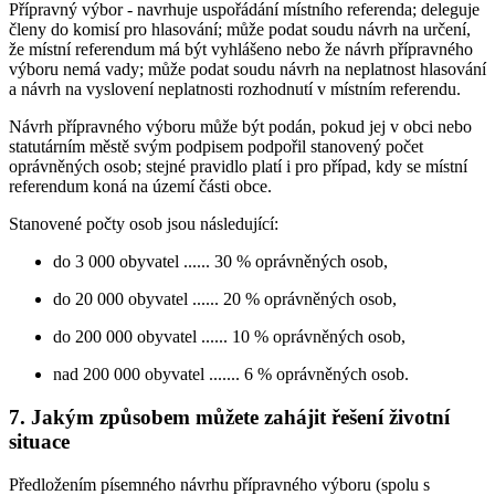
Přípravný výbor - navrhuje uspořádání místního referenda; deleguje
členy do komisí pro hlasování; může podat soudu návrh na určení,
že místní referendum má být vyhlášeno nebo že návrh přípravného
výboru nemá vady; může podat soudu návrh na neplatnost hlasování
a návrh na vyslovení neplatnosti rozhodnutí v místním referendu.
Návrh přípravného výboru může být podán, pokud jej v obci nebo
statutárním městě svým podpisem podpořil stanovený počet
oprávněných osob; stejné pravidlo platí i pro případ, kdy se místní
referendum koná na území části obce.
Stanovené počty osob jsou následující:
do 3 000 obyvatel ...... 30 % oprávněných osob,
do 20 000 obyvatel ...... 20 % oprávněných osob,
do 200 000 obyvatel ...... 10 % oprávněných osob,
nad 200 000 obyvatel ....... 6 % oprávněných osob.
7. Jakým způsobem můžete zahájit řešení životní
situace
Předložením písemného návrhu přípravného výboru (spolu s