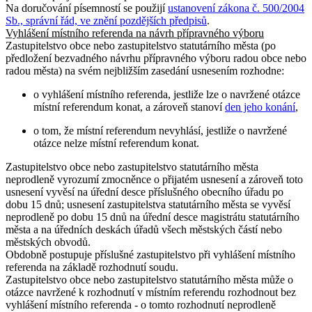
Na doručování písemností se použijí
ustanovení zákona č. 500/2004
Sb., správní řád, ve znění pozdějších předpisů
.
Vyhlášení místního referenda na návrh přípravného výboru
Zastupitelstvo obce nebo zastupitelstvo statutárního města (po
předložení bezvadného návrhu přípravného výboru radou obce nebo
radou města) na svém nejbližším zasedání usnesením rozhodne:
o vyhlášení místního referenda, jestliže lze o navržené otázce
místní referendum konat, a zároveň stanoví
den jeho konání
,
o tom, že místní referendum nevyhlásí, jestliže o navržené
otázce nelze místní referendum konat.
Zastupitelstvo obce nebo zastupitelstvo statutárního města
neprodleně vyrozumí zmocněnce o přijatém usnesení a zároveň toto
usnesení vyvěsí na úřední desce příslušného obecního úřadu po
dobu 15 dnů; usnesení zastupitelstva statutárního města se vyvěsí
neprodleně po dobu 15 dnů na úřední desce magistrátu statutárního
města a na úředních deskách úřadů všech městských částí nebo
městských obvodů.
Obdobně postupuje příslušné zastupitelstvo při vyhlášení místního
referenda na základě rozhodnutí soudu.
Zastupitelstvo obce nebo zastupitelstvo statutárního města může o
otázce navržené k rozhodnutí v místním referendu rozhodnout bez
vyhlášení místního referenda - o tomto rozhodnutí neprodleně