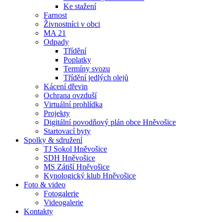
Ke stažení
Farnost
Živnostníci v obci
MA 21
Odpady
Třídění
Poplatky
Termíny svozu
Třídění jedlých olejů
Kácení dřevin
Ochrana ovzduší
Virtuální prohlídka
Projekty
Digitální povodňový plán obce Hněvošice
Startovací byty
Spolky & sdružení
TJ Sokol Hněvošice
SDH Hněvošice
MS Zátiší Hněvošice
Kynologický klub Hněvošice
Foto & video
Fotogalerie
Videogalerie
Kontakty