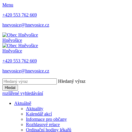
Menu
+420 553 762 669
hnevosice@hnevosice.cz
Hněvošice
Hněvošice
+420 553 762 669
hnevosice@hnevosice.cz
Hledaný výraz
Hledat
rozšířené vyhledávání
Aktuálně
Aktuality
Kalendář akcí
Informace pro občany
Rozhlasové relace
Ordinační hodiny lékařů