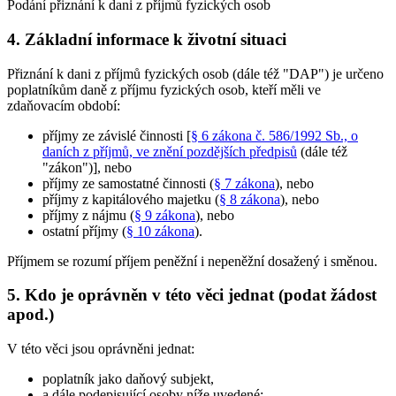
Podání přiznání k dani z příjmů fyzických osob
4. Základní informace k životní situaci
Přiznání k dani z příjmů fyzických osob (dále též "DAP") je určeno
poplatníkům daně z příjmu fyzických osob, kteří měli ve
zdaňovacím období:
příjmy ze závislé činnosti [
§ 6 zákona č. 586/1992 Sb., o
daních z příjmů, ve znění pozdějších předpisů
(dále též
"zákon")], nebo
příjmy ze samostatné činnosti (
§ 7 zákona
), nebo
příjmy z kapitálového majetku (
§ 8 zákona
), nebo
příjmy z nájmu (
§ 9 zákona
), nebo
ostatní příjmy (
§ 10 zákona
).
Příjmem se rozumí příjem peněžní i nepeněžní dosažený i směnou.
5. Kdo je oprávněn v této věci jednat (podat žádost
apod.)
V této věci jsou oprávněni jednat:
poplatník jako daňový subjekt,
a dále podepisující osoby níže uvedené: