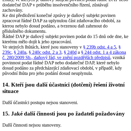
dodatečné DAP v průběhu insolvenčního řízení, zůstávají
zachovány.
Ke dni předložení konečné zprávy je daňový subjekt povinen
zpracovat řádné DAP za uplynulou část zdaňovacího období, za
kterou nebylo dosud podáno, a tvrzenou daň zahrnout do
příslušného dokumentu.
Řádné DAP je daňový subjekt povinen podat do 15 dnů ode dne, ke
kterému mělo dojít k jeho zpracování.
Ve stejných lhůtách, které jsou stanoveny v
§ 239b odst. 4 a 5
,
§
239c
,
§ 240a
,
§ 240c odst. 2 a 3
,
§ 240d
a
§ 244 odst. 1 a 4 zákona
č. 280/2009 Sb., daňový řád, ve znění pozdějších předpisů
, vzniká
povinnost podat řádné DAP nebo dodatečné DAP, které nebylo
dosud podáno za předcházející zdaňovací období, v případě, kdy
původní lhůta pro jeho podání dosud neuplynula.
14. Kteří jsou další účastníci (dotčení) řešení životní
situace
Další účastníci postupu nejsou stanoveni.
15. Jaké další činnosti jsou po žadateli požadovány
Další činnosti nejsou stanoveny.