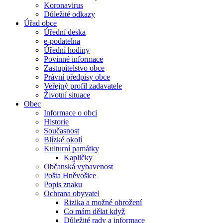
Koronavirus
Důležité odkazy
Úřad obce
Úřední deska
e-podatelna
Úřední hodiny
Povinné informace
Zastupitelstvo obce
Právní předpisy obce
Veřejný profil zadavatele
Životní situace
Obec
Informace o obci
Historie
Současnost
Blízké okolí
Kulturní památky
Kapličky
Občanská vybavenost
Pošta Hněvošice
Popis znaku
Ochrana obyvatel
Rizika a možné ohrožení
Co mám dělat když
Důležité rady a informace