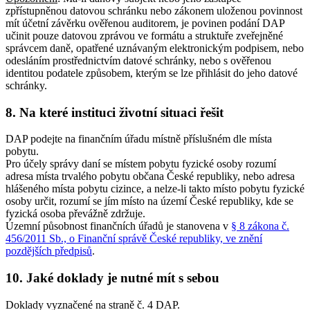
zpřístupněnou datovou schránku nebo zákonem uloženou povinnost
mít účetní závěrku ověřenou auditorem, je povinen podání DAP
učinit pouze datovou zprávou ve formátu a struktuře zveřejněné
správcem daně, opatřené uznávaným elektronickým podpisem, nebo
odesláním prostřednictvím datové schránky, nebo s ověřenou
identitou podatele způsobem, kterým se lze přihlásit do jeho datové
schránky.
8. Na které instituci životní situaci řešit
DAP podejte na finančním úřadu místně příslušném dle místa
pobytu.
Pro účely správy daní se místem pobytu fyzické osoby rozumí
adresa místa trvalého pobytu občana České republiky, nebo adresa
hlášeného místa pobytu cizince, a nelze-li takto místo pobytu fyzické
osoby určit, rozumí se jím místo na území České republiky, kde se
fyzická osoba převážně zdržuje.
Územní působnost finančních úřadů je stanovena v
§ 8 zákona č.
456/2011 Sb., o Finanční správě České republiky, ve znění
pozdějších předpisů
.
10. Jaké doklady je nutné mít s sebou
Doklady vyznačené na straně č. 4 DAP.