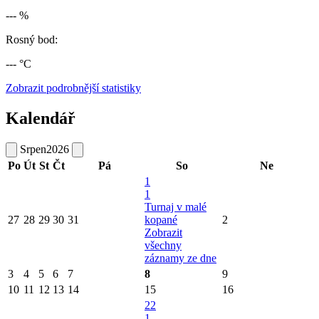
--- %
Rosný bod:
--- °C
Zobrazit podrobnější statistiky
Kalendář
Srpen
2026
Po
Út
St
Čt
Pá
So
Ne
1
1
Turnaj v malé
27
28
29
30
31
kopané
2
Zobrazit
všechny
záznamy ze dne
3
4
5
6
7
8
9
10
11
12
13
14
15
16
22
1