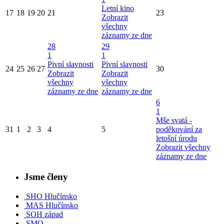
Letní kino
17
18
19
20
21
23
Zobrazit
všechny
záznamy ze dne
28
29
1
1
Pivní slavnosti
Pivní slavnosti
24
25
26
27
30
Zobrazit
Zobrazit
všechny
všechny
záznamy ze dne
záznamy ze dne
6
1
Mše svatá -
31
1
2
3
4
5
poděkování za
letošní úrodu
Zobrazit všechny
záznamy ze dne
Jsme členy
SHO Hlučínsko
MAS Hlučínsko
SOH západ
SMO