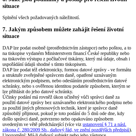
situace
Splnění všech požadovaných náležitostí.
7. Jakým způsobem můžete zahájit řešení životní
situace
DAP lze podat osobně (prostřednictvím zástupce) nebo poštou, a to
na tiskopise vydaném Ministerstvem financí České republiky nebo
na tiskovém výstupu z počítačové tiskárny, který má údaje, obsah i
uspořádání údajů shodné s tímto tiskopisem.
DAP lze podat též elektronicky, formou datové zprávy - ve formátu
a struktuře zveřejněné správcem daně, opatřené uznávaným
elektronickým podpisem, nebo odesláním prostřednictvím datové
schránky, nebo s ověřenou identitou podatele způsobem, kterým se
lze přihlásit do jeho datové schránky.
Účinky podání má rovněž úkon učiněný vůči správci daně za
použití datové zprávy bez uznávaného elektronického podpisu nebo
za použití jiných přenosových technik, které je správce daně
způsobilý přijmout, pokud je toto podání do 5 dnů ode dne, kdy
došlo správci daně, potvrzeno nebo opakováno způsobem
uvedeným ve větě předcházející (více viz
ustanovení § 71 a násl.
zákona č. 280/2009 Sb., daňový řád, ve znění pozdějších předpisů
).
Upozornění
: Má-li daňový subjekt nebo jeho zástupce