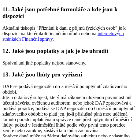
11. Jaké jsou potřebné formuláře a kde jsou k
dispozici
Aktuální tiskopis "Přiznání k dani z příjmů fyzických osob" je k
dispozici na kterémkoli finančním úřadu nebo na
internetových
stránkách Finanční správy
.
12. Jaké jsou poplatky a jak je lze uhradit
Správní ani jiné poplatky nejsou stanoveny.
13. Jaké jsou lhůty pro vyřízení
DAP se podává nejpozději do 3 měsíců po uplynutí zdaňovacího
období.
Jde-li o daňový subjekt, který má zákonem uloženou povinnost mít
účetní závěrku ověřenou auditorem, nebo jehož DAP zpracovává a
podává poradce, podává se DAP nejpozději do 6 měsíců po uplynutí
zdaňovacího období; to platí jen, je-li příslušná plná moc udělená
tomuto poradci uplatněna u správce daně před uplynutím tříměsíční
lhůty; pokud v šestiměsíční lhůtě podle věty první tento poradce
zemře nebo zanikne, zůstává tato lhůta zachována.
Správce daně může na žádost daňového subjektu nebo z vlastního