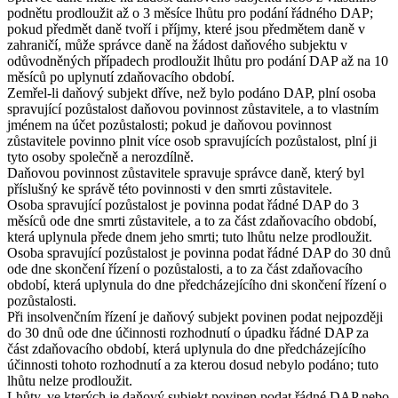
podnětu prodloužit až o 3 měsíce lhůtu pro podání řádného DAP;
pokud předmět daně tvoří i příjmy, které jsou předmětem daně v
zahraničí, může správce daně na žádost daňového subjektu v
odůvodněných případech prodloužit lhůtu pro podání DAP až na 10
měsíců po uplynutí zdaňovacího období.
Zemřel-li daňový subjekt dříve, než bylo podáno DAP, plní osoba
spravující pozůstalost daňovou povinnost zůstavitele, a to vlastním
jménem na účet pozůstalosti; pokud je daňovou povinnost
zůstavitele povinno plnit více osob spravujících pozůstalost, plní ji
tyto osoby společně a nerozdílně.
Daňovou povinnost zůstavitele spravuje správce daně, který byl
příslušný ke správě této povinnosti v den smrti zůstavitele.
Osoba spravující pozůstalost je povinna podat řádné DAP do 3
měsíců ode dne smrti zůstavitele, a to za část zdaňovacího období,
která uplynula přede dnem jeho smrti; tuto lhůtu nelze prodloužit.
Osoba spravující pozůstalost je povinna podat řádné DAP do 30 dnů
ode dne skončení řízení o pozůstalosti, a to za část zdaňovacího
období, která uplynula do dne předcházejícího dni skončení řízení o
pozůstalosti.
Při insolvenčním řízení je daňový subjekt povinen podat nejpozději
do 30 dnů ode dne účinnosti rozhodnutí o úpadku řádné DAP za
část zdaňovacího období, která uplynula do dne předcházejícího
účinnosti tohoto rozhodnutí a za kterou dosud nebylo podáno; tuto
lhůtu nelze prodloužit.
Lhůty, ve kterých je daňový subjekt povinen podat řádné DAP nebo