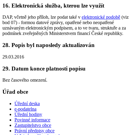
16. Elektronická služba, kterou lze využít
DAP, včetně jeho příloh, lze podat také v
elektronické podobě
(viz
bod 07) - formou datové zprávy, opatřené nebo neopatřené
uznávaným elektronickým podpisem, a to ve tvaru, struktuře a za
podmínek zveřejněných Ministerstvem financí České republiky.
28. Popis byl naposledy aktualizován
29.03.2016
29. Datum konce platnosti popisu
Bez časového omezení.
Úřad obce
Úřední deska
e-podatelna
Úřední hodiny
Povinné informace
Zastupitelstvo obce
Právní předpisy obce