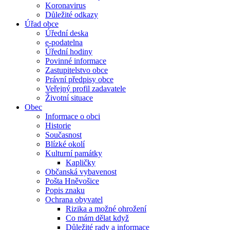
Koronavirus
Důležité odkazy
Úřad obce
Úřední deska
e-podatelna
Úřední hodiny
Povinné informace
Zastupitelstvo obce
Právní předpisy obce
Veřejný profil zadavatele
Životní situace
Obec
Informace o obci
Historie
Současnost
Blízké okolí
Kulturní památky
Kapličky
Občanská vybavenost
Pošta Hněvošice
Popis znaku
Ochrana obyvatel
Rizika a možné ohrožení
Co mám dělat když
Důležité rady a informace