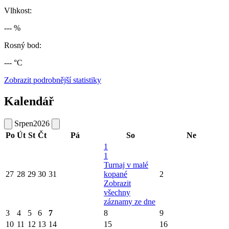
Vlhkost:
--- %
Rosný bod:
--- °C
Zobrazit podrobnější statistiky
Kalendář
Srpen
2026
Po
Út
St
Čt
Pá
So
Ne
1
1
Turnaj v malé
27
28
29
30
31
kopané
2
Zobrazit
všechny
záznamy ze dne
3
4
5
6
7
8
9
10
11
12
13
14
15
16