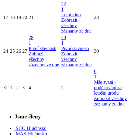
22
1
Letní kino
17
18
19
20
21
23
Zobrazit
všechny
záznamy ze dne
28
29
1
1
Pivní slavnosti
Pivní slavnosti
24
25
26
27
30
Zobrazit
Zobrazit
všechny
všechny
záznamy ze dne
záznamy ze dne
6
1
Mše svatá -
31
1
2
3
4
5
poděkování za
letošní úrodu
Zobrazit všechny
záznamy ze dne
Jsme členy
SHO Hlučínsko
MAS Hlučínsko