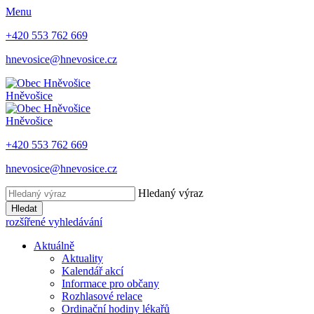
Menu
+420 553 762 669
hnevosice@hnevosice.cz
Hněvošice
Hněvošice
+420 553 762 669
hnevosice@hnevosice.cz
Hledaný výraz
Hledat
rozšířené vyhledávání
Aktuálně
Aktuality
Kalendář akcí
Informace pro občany
Rozhlasové relace
Ordinační hodiny lékařů