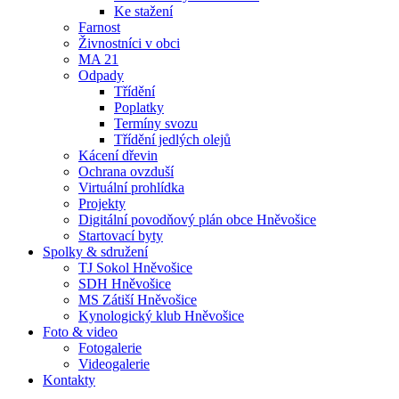
Ke stažení
Farnost
Živnostníci v obci
MA 21
Odpady
Třídění
Poplatky
Termíny svozu
Třídění jedlých olejů
Kácení dřevin
Ochrana ovzduší
Virtuální prohlídka
Projekty
Digitální povodňový plán obce Hněvošice
Startovací byty
Spolky & sdružení
TJ Sokol Hněvošice
SDH Hněvošice
MS Zátiší Hněvošice
Kynologický klub Hněvošice
Foto & video
Fotogalerie
Videogalerie
Kontakty