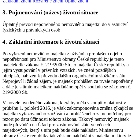
Základní znění
Rozšířené znění
Úplné znění
3. Pojmenování (název) životní situace
Úplatný převod nepotřebného nemovitého majetku do vlastnictví
fyzických a právnických osob
4. Základní informace k životní situaci
Po vyřazení nemovitého majetku z užívání a prohlášení o jeho
nepotřebnosti pro Ministerstvo obrany České republiky je tento
majetek dle zákona č. 219/2000 Sb., o majetku České republiky a
jejím vystupování v právních vztazích, ve znění pozdějších
předpisů, nabízen k převodu dalším organizačním složkám státu.
Neprojeví-li žádná zájem, je majetek prohlášen za trvale nepotřebný
a dále je s tímto majetkem nakládáno opět v souladu se zákonem č.
219/2000 Sb.
V novele uvedeného zákona, která by měla vstoupit v platnost v
průběhu 1. pololetí 2016, je však zakomponována změna týkající se
majetku vyřazovaného z užívání a prohlášeného za nepotřebný pro
rezort po datu účinnosti tohoto zákona. Takový nemovitý majetek
bude převáděn na Úřad pro zastupování státu ve věcech
majetkových, který s ním pak bude dále nakládat. Ministerstvu
obrany České republiky tak zůstane nakládání s majetkem, který je