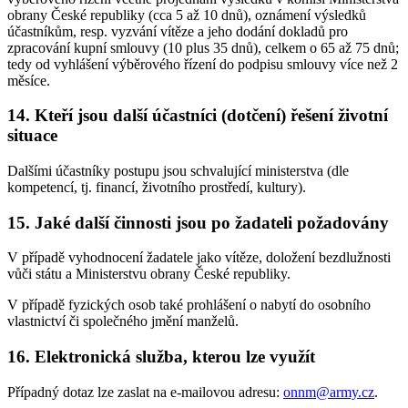
obrany České republiky (cca 5 až 10 dnů), oznámení výsledků
účastníkům, resp. vyzvání vítěze a jeho dodání dokladů pro
zpracování kupní smlouvy (10 plus 35 dnů), celkem o 65 až 75 dnů;
tedy od vyhlášení výběrového řízení do podpisu smlouvy více než 2
měsíce.
14. Kteří jsou další účastníci (dotčení) řešení životní
situace
Dalšími účastníky postupu jsou schvalující ministerstva (dle
kompetencí, tj. financí, životního prostředí, kultury).
15. Jaké další činnosti jsou po žadateli požadovány
V případě vyhodnocení žadatele jako vítěze, doložení bezdlužnosti
vůči státu a Ministerstvu obrany České republiky.
V případě fyzických osob také prohlášení o nabytí do osobního
vlastnictví či společného jmění manželů.
16. Elektronická služba, kterou lze využít
Případný dotaz lze zaslat na e-mailovou adresu:
onnm@army.cz
.