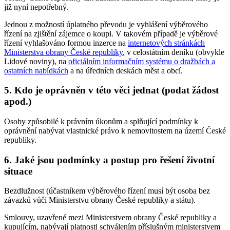
již nyní nepotřebný.
Jednou z možností úplatného převodu je vyhlášení výběrového
řízení na zjištění zájemce o koupi. V takovém případě je výběrové
řízení vyhlašováno formou inzerce na
internetových stránkách
Ministerstva obrany České republiky
, v celostátním deníku (obvykle
Lidové noviny), na
oficiálním informačním systému o dražbách a
ostatních nabídkách
a na úředních deskách měst a obcí.
5. Kdo je oprávněn v této věci jednat (podat žádost
apod.)
Osoby způsobilé k právním úkonům a splňující podmínky k
oprávnění nabývat vlastnické právo k nemovitostem na území České
republiky.
6. Jaké jsou podmínky a postup pro řešení životní
situace
Bezdlužnost (účastníkem výběrového řízení musí být osoba bez
závazků vůči Ministerstvu obrany České republiky a státu).
Smlouvy, uzavřené mezi Ministerstvem obrany České republiky a
kupujícím, nabývají platnosti schválením příslušným ministerstvem