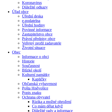
Koronavirus
Důležité odkazy
Úřad obce
Úřední deska
e-podatelna
Úřední hodiny
Povinné informace
Zastupitelstvo obce
Právní předpisy obce
Veřejný profil zadavatele
Životní situace
Obec
Informace o obci
Historie
Současnost
Blízké okolí
Kulturní památky
Kapličky
Občanská vybavenost
Pošta Hněvošice
Popis znaku
Ochrana obyvatel
Rizika a možné ohrožení
Co mám dělat když
Důležité rady a informace