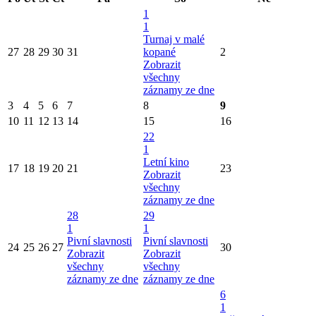
1
1
Turnaj v malé
27
28
29
30
31
kopané
2
Zobrazit
všechny
záznamy ze dne
3
4
5
6
7
8
9
10
11
12
13
14
15
16
22
1
Letní kino
17
18
19
20
21
23
Zobrazit
všechny
záznamy ze dne
28
29
1
1
Pivní slavnosti
Pivní slavnosti
24
25
26
27
30
Zobrazit
Zobrazit
všechny
všechny
záznamy ze dne
záznamy ze dne
6
1