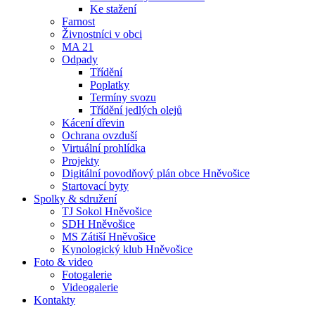
Ke stažení
Farnost
Živnostníci v obci
MA 21
Odpady
Třídění
Poplatky
Termíny svozu
Třídění jedlých olejů
Kácení dřevin
Ochrana ovzduší
Virtuální prohlídka
Projekty
Digitální povodňový plán obce Hněvošice
Startovací byty
Spolky & sdružení
TJ Sokol Hněvošice
SDH Hněvošice
MS Zátiší Hněvošice
Kynologický klub Hněvošice
Foto & video
Fotogalerie
Videogalerie
Kontakty