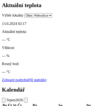
Aktuální teplota
Výběr lokality
13.6.2024 02:17
Aktuální teplota:
--- °C
Vlhkost:
--- %
Rosný bod:
--- °C
Zobrazit podrobnější statistiky
Kalendář
Srpen
2026
Po
Út
St
Čt
Pá
So
Ne