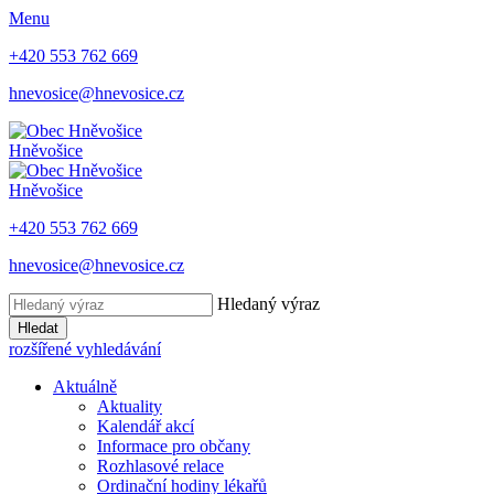
Menu
+420 553 762 669
hnevosice@hnevosice.cz
Hněvošice
Hněvošice
+420 553 762 669
hnevosice@hnevosice.cz
Hledaný výraz
Hledat
rozšířené vyhledávání
Aktuálně
Aktuality
Kalendář akcí
Informace pro občany
Rozhlasové relace
Ordinační hodiny lékařů