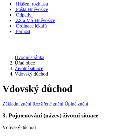
Hlášení rozhlasu
Pošta Hněvošice
Odpady
ZŠ a MŠ Hněvošice
Ordinace lékařů
Farnost
Úvodní stránka
Úřad obce
Životní situace
Vdovský důchod
Vdovský důchod
Základní znění
Rozšířené znění
Úplné znění
3. Pojmenování (název) životní situace
Vdovský důchod