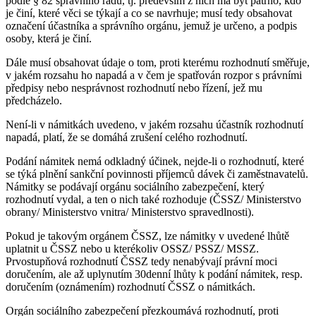
podle § 82 správního řádu, tj. především z nich má být patrno, kdo
je činí, které věci se týkají a co se navrhuje; musí tedy obsahovat
označení účastníka a správního orgánu, jemuž je určeno, a podpis
osoby, která je činí.
Dále musí obsahovat údaje o tom, proti kterému rozhodnutí směřuje,
v jakém rozsahu ho napadá a v čem je spatřován rozpor s právními
předpisy nebo nesprávnost rozhodnutí nebo řízení, jež mu
předcházelo.
Není-li v námitkách uvedeno, v jakém rozsahu účastník rozhodnutí
napadá, platí, že se domáhá zrušení celého rozhodnutí.
Podání námitek nemá odkladný účinek, nejde-li o rozhodnutí, které
se týká plnění sankční povinnosti příjemců dávek či zaměstnavatelů.
Námitky se podávají orgánu sociálního zabezpečení, který
rozhodnutí vydal, a ten o nich také rozhoduje (ČSSZ/ Ministerstvo
obrany/ Ministerstvo vnitra/ Ministerstvo spravedlnosti).
Pokud je takovým orgánem ČSSZ, lze námitky v uvedené lhůtě
uplatnit u ČSSZ nebo u kterékoliv OSSZ/ PSSZ/ MSSZ.
Prvostupňová rozhodnutí ČSSZ tedy nenabývají právní moci
doručením, ale až uplynutím 30denní lhůty k podání námitek, resp.
doručením (oznámením) rozhodnutí ČSSZ o námitkách.
Orgán sociálního zabezpečení přezkoumává rozhodnutí, proti