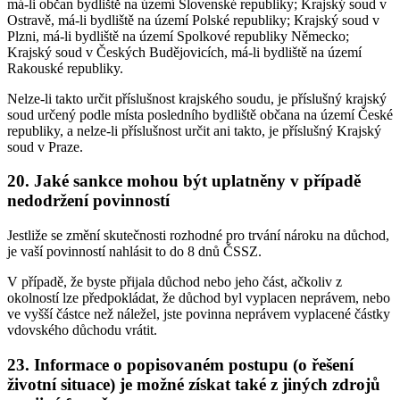
má-li občan bydliště na území Slovenské republiky; Krajský soud v
Ostravě, má-li bydliště na území Polské republiky; Krajský soud v
Plzni, má-li bydliště na území Spolkové republiky Německo;
Krajský soud v Českých Budějovicích, má-li bydliště na území
Rakouské republiky.
Nelze-li takto určit příslušnost krajského soudu, je příslušný krajský
soud určený podle místa posledního bydliště občana na území České
republiky, a nelze-li příslušnost určit ani takto, je příslušný Krajský
soud v Praze.
20. Jaké sankce mohou být uplatněny v případě
nedodržení povinností
Jestliže se změní skutečnosti rozhodné pro trvání nároku na důchod,
je vaší povinností nahlásit to do 8 dnů ČSSZ.
V případě, že byste přijala důchod nebo jeho část, ačkoliv z
okolností lze předpokládat, že důchod byl vyplacen neprávem, nebo
ve vyšší částce než náležel, jste povinna neprávem vyplacené částky
vdovského důchodu vrátit.
23. Informace o popisovaném postupu (o řešení
životní situace) je možné získat také z jiných zdrojů