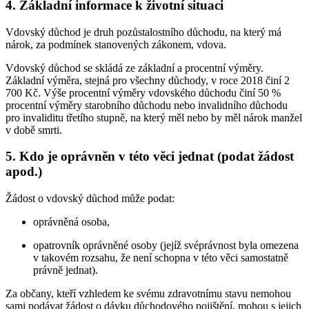
4. Základní informace k životní situaci
Vdovský důchod je druh pozůstalostního důchodu, na který má
nárok, za podmínek stanovených zákonem, vdova.
Vdovský důchod se skládá ze základní a procentní výměry.
Základní výměra, stejná pro všechny důchody, v roce 2018 činí 2
700 Kč. Výše procentní výměry vdovského důchodu činí 50 %
procentní výměry starobního důchodu nebo invalidního důchodu
pro invaliditu třetího stupně, na který měl nebo by měl nárok manžel
v době smrti.
5. Kdo je oprávněn v této věci jednat (podat žádost
apod.)
Žádost o vdovský důchod může podat:
oprávněná osoba,
opatrovník oprávněné osoby (jejíž svéprávnost byla omezena
v takovém rozsahu, že není schopna v této věci samostatně
právně jednat).
Za občany, kteří vzhledem ke svému zdravotnímu stavu nemohou
sami podávat žádost o dávku důchodového pojištění, mohou s jejich