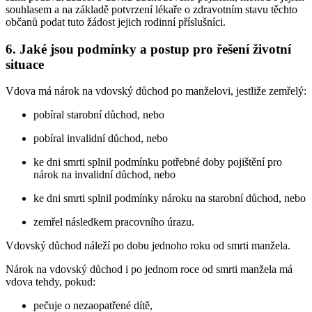
souhlasem a na základě potvrzení lékaře o zdravotním stavu těchto
občanů podat tuto žádost jejich rodinní příslušníci.
6. Jaké jsou podmínky a postup pro řešení životní
situace
Vdova má nárok na vdovský důchod po manželovi, jestliže zemřelý:
pobíral starobní důchod, nebo
pobíral invalidní důchod, nebo
ke dni smrti splnil podmínku potřebné doby pojištění pro
nárok na invalidní důchod, nebo
ke dni smrti splnil podmínky nároku na starobní důchod, nebo
zemřel následkem pracovního úrazu.
Vdovský důchod náleží po dobu jednoho roku od smrti manžela.
Nárok na vdovský důchod i po jednom roce od smrti manžela má
vdova tehdy, pokud:
pečuje o nezaopatřené dítě,