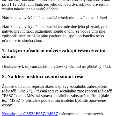
po 31.12.2011, činí lhůta pro jeho obnovu dva roky od dřívějšího
zániku nároku na vdovský důchod.
Nárok na vdovský důchod zaniká uzavřením nového manželství.
Nárok na vdovský důchod zaniká též ode dne jeho přiznání, pokud
nabylo právní moci rozhodnutí soudu o tom, že vdova úmyslně
způsobila smrt manžela jako pachatelka, spolupachatelka nebo
účastnice trestného činu.
7. Jakým způsobem můžete zahájit řešení životní
situace
Dostavte se k sepsání žádosti o vdovský důchod na příslušný úřad.
8. Na které instituci životní situaci řešit
Žádosti o důchod sepisují okresní správy sociálního zabezpečení
(dále též "OSSZ"), Pražská správa sociálního zabezpečení (dále též
"PSSZ") nebo Městská správa sociálního zabezpečení Brno (dále
též "MSSZ"), příslušné podle místa trvalého bydliště oprávněné
osoby.
Kontakty na OSSZ/ PSSZ/ MSSZ
naleznete na internetových