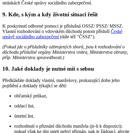
stránkách České správy sociálního zabezpečení.
9. Kde, s kým a kdy životní situaci řešit
K poskytnutí odborné pomoci je příslušná OSSZ/ PSSZ/ MSSZ.
Vlastní rozhodování o vdovském důchodu potom přísluší
České
správě sociálního zabezpečení
(dále též "ČSSZ").
(Pokud jde o příslušníky ozbrojených sborů, jsou k rozhodování o
důchodu příslušné orgány Ministerstva vnitra, Ministerstva obrany,
příp. Ministerstva spravedlnosti.)
10. Jaké doklady je nutné mít s sebou
Předkládáte doklady vlastní, manželovy, prokazující dobu jeho
pojištění a doklady týkající se dětí:
občanský průkaz,
oddací list,
úmrtní list,
rozhodnutí o přiznání důchodu manžela (je-li k dispozici);
pokud však ke dni smrti nebyl přiznán, pak je žádoucí, abyste