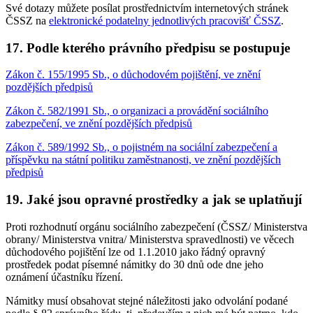
Své dotazy můžete posílat prostřednictvím internetových stránek
ČSSZ na
elektronické podatelny jednotlivých pracovišť ČSSZ
.
17. Podle kterého právního předpisu se postupuje
Zákon č. 155/1995 Sb., o důchodovém pojištění, ve znění
pozdějších předpisů
Zákon č. 582/1991 Sb., o organizaci a provádění sociálního
zabezpečení, ve znění pozdějších předpisů
Zákon č. 589/1992 Sb., o pojistném na sociální zabezpečení a
příspěvku na státní politiku zaměstnanosti, ve znění pozdějších
předpisů
19. Jaké jsou opravné prostředky a jak se uplatňují
Proti rozhodnutí orgánu sociálního zabezpečení (ČSSZ/ Ministerstva
obrany/ Ministerstva vnitra/ Ministerstva spravedlnosti) ve věcech
důchodového pojištění lze od 1.1.2010 jako řádný opravný
prostředek podat písemné námitky do 30 dnů ode dne jeho
oznámení účastníku řízení.
Námitky musí obsahovat stejné náležitosti jako odvolání podané