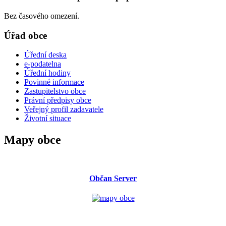
Bez časového omezení.
Úřad obce
Úřední deska
e-podatelna
Úřední hodiny
Povinné informace
Zastupitelstvo obce
Právní předpisy obce
Veřejný profil zadavatele
Životní situace
Mapy obce
Občan Server