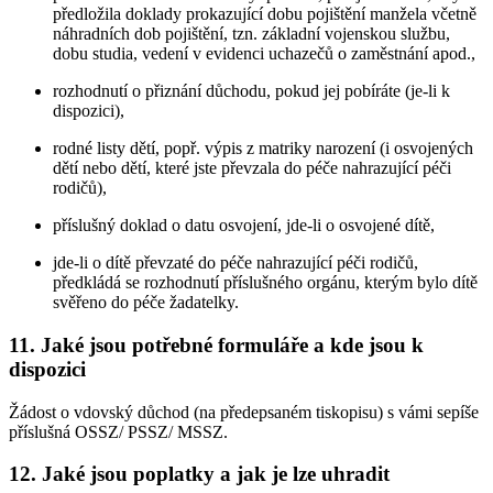
předložila doklady prokazující dobu pojištění manžela včetně
náhradních dob pojištění, tzn. základní vojenskou službu,
dobu studia, vedení v evidenci uchazečů o zaměstnání apod.,
rozhodnutí o přiznání důchodu, pokud jej pobíráte (je-li k
dispozici),
rodné listy dětí, popř. výpis z matriky narození (i osvojených
dětí nebo dětí, které jste převzala do péče nahrazující péči
rodičů),
příslušný doklad o datu osvojení, jde-li o osvojené dítě,
jde-li o dítě převzaté do péče nahrazující péči rodičů,
předkládá se rozhodnutí příslušného orgánu, kterým bylo dítě
svěřeno do péče žadatelky.
11. Jaké jsou potřebné formuláře a kde jsou k
dispozici
Žádost o vdovský důchod (na předepsaném tiskopisu) s vámi sepíše
příslušná OSSZ/ PSSZ/ MSSZ.
12. Jaké jsou poplatky a jak je lze uhradit