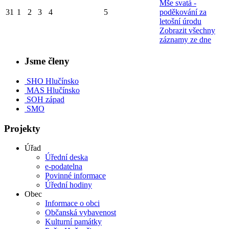
Mše svatá -
31
1
2
3
4
5
poděkování za
letošní úrodu
Zobrazit všechny
záznamy ze dne
Jsme členy
SHO Hlučínsko
MAS Hlučínsko
SOH západ
SMO
Projekty
Úřad
Úřední deska
e-podatelna
Povinné informace
Úřední hodiny
Obec
Informace o obci
Občanská vybavenost
Kulturní památky