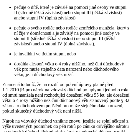
pečuje o dítě, které je závislé na pomoci jiné osoby ve stupni
II (středně těžká závislost) nebo stupni III (těžká závislost)
anebo stupni IV (úplná závislost),
pečuje o svého rodiče nebo rodiče zemřelého manžela, který s
ní žije v domácnosti a je závislý na pomoci jiné osoby ve
stupni II (středně těžká závislost) nebo stupni III (těžká
závislost) anebo stupni IV (úplná závislost),
je invalidní ve třetím stupni, nebo
dosáhla alespoň věku o 4 roky nižšího, než činí důchodový
věk pro muže stejného data narození nebo důchodového
věku, je-li důchodový věk nižší.
Znamená to tudíž, že na rozdíl od právní úpravy platné před
1.1.2010 již pro nárok na vdovský důchod po uplynutí jednoho roku
od smrti manžela není rozhodující dosažení věku 55 let, ale dosažení
věku o 4 roky nižšího než činí důchodový věk stanovený podle § 32
zákona o důchodovém pojištění pro muže stejného data narození,
pokud skutečný důchodový věk není nižší.
Nárok na vdovský důchod vznikne znovu, jestliže se splní některá z
výše uvedených podmínek do pěti roků po zániku dřívějšího nároku
na vdovský důchod. Pokud však nárok na vdovský důchod vznikl