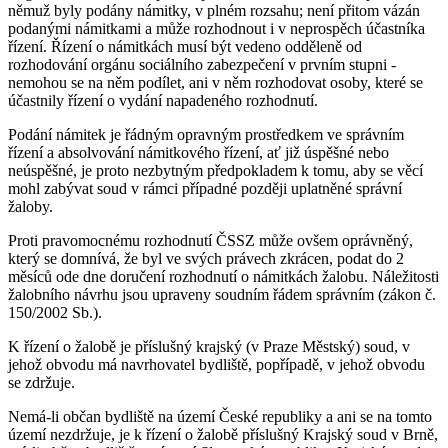
němuž byly podány námitky, v plném rozsahu; není přitom vázán
podanými námitkami a může rozhodnout i v neprospěch účastníka
řízení. Řízení o námitkách musí být vedeno odděleně od
rozhodování orgánu sociálního zabezpečení v prvním stupni -
nemohou se na něm podílet, ani v něm rozhodovat osoby, které se
účastnily řízení o vydání napadeného rozhodnutí.
Podání námitek je řádným opravným prostředkem ve správním
řízení a absolvování námitkového řízení, ať již úspěšné nebo
neúspěšné, je proto nezbytným předpokladem k tomu, aby se věcí
mohl zabývat soud v rámci případné později uplatněné správní
žaloby.
Proti pravomocnému rozhodnutí ČSSZ může ovšem oprávněný,
který se domnívá, že byl ve svých právech zkrácen, podat do 2
měsíců ode dne doručení rozhodnutí o námitkách žalobu. Náležitosti
žalobního návrhu jsou upraveny soudním řádem správním (zákon č.
150/2002 Sb.).
K řízení o žalobě je příslušný krajský (v Praze Městský) soud, v
jehož obvodu má navrhovatel bydliště, popřípadě, v jehož obvodu
se zdržuje.
Nemá-li občan bydliště na území České republiky a ani se na tomto
území nezdržuje, je k řízení o žalobě příslušný Krajský soud v Brně,