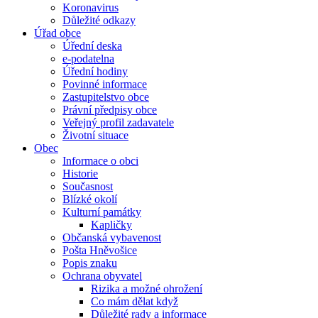
Koronavirus
Důležité odkazy
Úřad obce
Úřední deska
e-podatelna
Úřední hodiny
Povinné informace
Zastupitelstvo obce
Právní předpisy obce
Veřejný profil zadavatele
Životní situace
Obec
Informace o obci
Historie
Současnost
Blízké okolí
Kulturní památky
Kapličky
Občanská vybavenost
Pošta Hněvošice
Popis znaku
Ochrana obyvatel
Rizika a možné ohrožení
Co mám dělat když
Důležité rady a informace