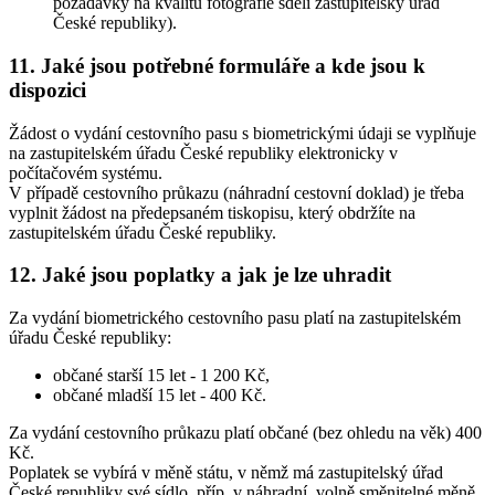
požadavky na kvalitu fotografie sdělí zastupitelský úřad
České republiky).
11. Jaké jsou potřebné formuláře a kde jsou k
dispozici
Žádost o vydání cestovního pasu s biometrickými údaji se vyplňuje
na zastupitelském úřadu České republiky elektronicky v
počítačovém systému.
V případě cestovního průkazu (náhradní cestovní doklad) je třeba
vyplnit žádost na předepsaném tiskopisu, který obdržíte na
zastupitelském úřadu České republiky.
12. Jaké jsou poplatky a jak je lze uhradit
Za vydání biometrického cestovního pasu platí na zastupitelském
úřadu České republiky:
občané starší 15 let - 1 200 Kč,
občané mladší 15 let - 400 Kč.
Za vydání cestovního průkazu platí občané (bez ohledu na věk) 400
Kč.
Poplatek se vybírá v měně státu, v němž má zastupitelský úřad
České republiky své sídlo, příp. v náhradní, volně směnitelné měně,