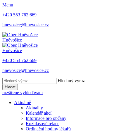
Menu
+420 553 762 669
hnevosice@hnevosice.cz
Hněvošice
Hněvošice
+420 553 762 669
hnevosice@hnevosice.cz
Hledaný výraz
Hledat
rozšířené vyhledávání
Aktuálně
Aktuality
Kalendář akcí
Informace pro občany
Rozhlasové relace
Ordinační hodiny lékařů