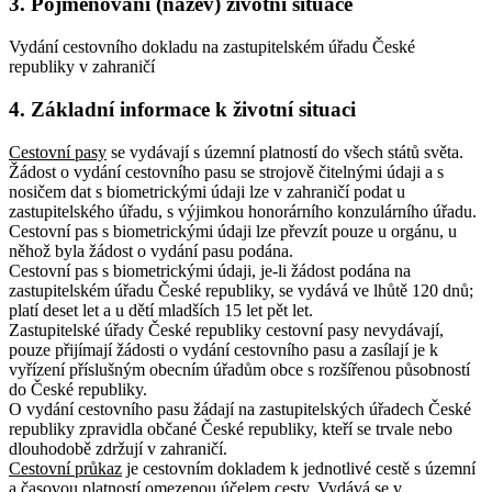
3. Pojmenování (název) životní situace
Vydání cestovního dokladu na zastupitelském úřadu České
republiky v zahraničí
4. Základní informace k životní situaci
Cestovní pasy
se vydávají s územní platností do všech států světa.
Žádost o vydání cestovního pasu se strojově čitelnými údaji a s
nosičem dat s biometrickými údaji lze v zahraničí podat u
zastupitelského úřadu, s výjimkou honorárního konzulárního úřadu.
Cestovní pas s biometrickými údaji lze převzít pouze u orgánu, u
něhož byla žádost o vydání pasu podána.
Cestovní pas s biometrickými údaji, je-li žádost podána na
zastupitelském úřadu České republiky, se vydává ve lhůtě 120 dnů;
platí deset let a u dětí mladších 15 let pět let.
Zastupitelské úřady České republiky cestovní pasy nevydávají,
pouze přijímají žádosti o vydání cestovního pasu a zasílají je k
vyřízení příslušným obecním úřadům obce s rozšířenou působností
do České republiky.
O vydání cestovního pasu žádají na zastupitelských úřadech České
republiky zpravidla občané České republiky, kteří se trvale nebo
dlouhodobě zdržují v zahraničí.
Cestovní průkaz
je cestovním dokladem k jednotlivé cestě s územní
a časovou platností omezenou účelem cesty. Vydává se v