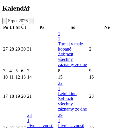
Kalendář
Srpen
2026
Po
Út
St
Čt
Pá
So
Ne
1
1
Turnaj v malé
27
28
29
30
31
kopané
2
Zobrazit
všechny
záznamy ze dne
3
4
5
6
7
8
9
10
11
12
13
14
15
16
22
1
Letní kino
17
18
19
20
21
23
Zobrazit
všechny
záznamy ze dne
28
29
1
1
Pivní slavnosti
Pivní slavnosti