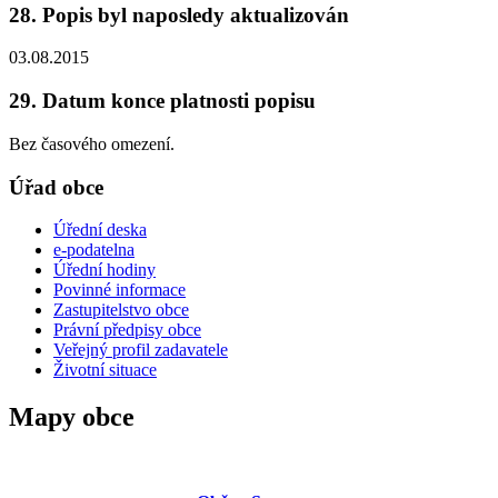
28. Popis byl naposledy aktualizován
03.08.2015
29. Datum konce platnosti popisu
Bez časového omezení.
Úřad obce
Úřední deska
e-podatelna
Úřední hodiny
Povinné informace
Zastupitelstvo obce
Právní předpisy obce
Veřejný profil zadavatele
Životní situace
Mapy obce