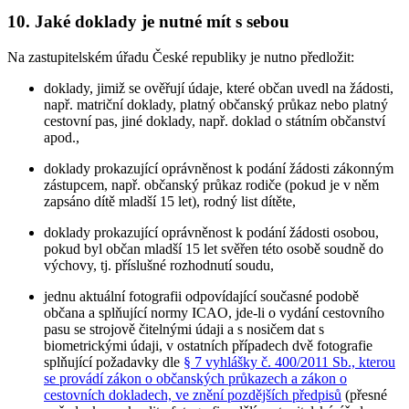
10. Jaké doklady je nutné mít s sebou
Na zastupitelském úřadu České republiky je nutno předložit:
doklady, jimiž se ověřují údaje, které občan uvedl na žádosti,
např. matriční doklady, platný občanský průkaz nebo platný
cestovní pas, jiné doklady, např. doklad o státním občanství
apod.,
doklady prokazující oprávněnost k podání žádosti zákonným
zástupcem, např. občanský průkaz rodiče (pokud je v něm
zapsáno dítě mladší 15 let), rodný list dítěte,
doklady prokazující oprávněnost k podání žádosti osobou,
pokud byl občan mladší 15 let svěřen této osobě soudně do
výchovy, tj. příslušné rozhodnutí soudu,
jednu aktuální fotografii odpovídající současné podobě
občana a splňující normy ICAO, jde-li o vydání cestovního
pasu se strojově čitelnými údaji a s nosičem dat s
biometrickými údaji, v ostatních případech dvě fotografie
splňující požadavky dle
§ 7 vyhlášky č. 400/2011 Sb., kterou
se provádí zákon o občanských průkazech a zákon o
cestovních dokladech, ve znění pozdějších předpisů
(přesné