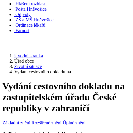
Hlášení rozhlasu
Pošta Hněvošice
Odpady
ZŠ a MŠ Hněvošice
Ordinace lékařů
Farnost
Úvodní stránka
Úřad obce
Životní situace
Vydání cestovního dokladu na...
Vydání cestovního dokladu na
zastupitelském úřadu České
republiky v zahraničí
Základní znění
Rozšířené znění
Úplné znění