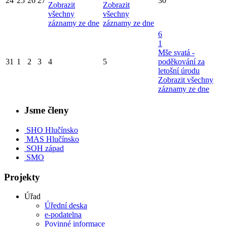
24
25
26
27
30
Zobrazit
Zobrazit
všechny
všechny
záznamy ze dne
záznamy ze dne
6
1
Mše svatá -
31
1
2
3
4
5
poděkování za
letošní úrodu
Zobrazit všechny
záznamy ze dne
Jsme členy
SHO Hlučínsko
MAS Hlučínsko
SOH západ
SMO
Projekty
Úřad
Úřední deska
e-podatelna
Povinné informace