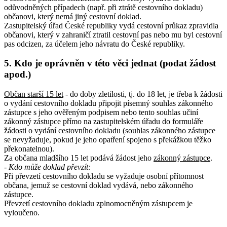
odůvodněných případech (např. při ztrátě cestovního dokladu)
občanovi, který nemá jiný cestovní doklad.
Zastupitelský úřad České republiky vydá cestovní průkaz zpravidla
občanovi, který v zahraničí ztratil cestovní pas nebo mu byl cestovní
pas odcizen, za účelem jeho návratu do České republiky.
5. Kdo je oprávněn v této věci jednat (podat žádost
apod.)
Občan starší 15 let
- do doby zletilosti, tj. do 18 let, je třeba k žádosti
o vydání cestovního dokladu připojit písemný souhlas zákonného
zástupce s jeho ověřeným podpisem nebo tento souhlas učiní
zákonný zástupce přímo na zastupitelském úřadu do formuláře
žádosti o vydání cestovního dokladu (souhlas zákonného zástupce
se nevyžaduje, pokud je jeho opatření spojeno s překážkou těžko
překonatelnou).
Za občana mladšího 15 let podává žádost jeho
zákonný zástupce
.
- Kdo může doklad převzít:
Při převzetí cestovního dokladu se vyžaduje osobní přítomnost
občana, jemuž se cestovní doklad vydává, nebo zákonného
zástupce.
Převzetí cestovního dokladu zplnomocněným zástupcem je
vyloučeno.