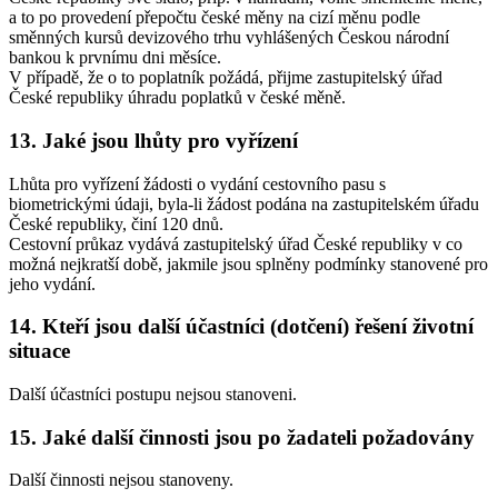
a to po provedení přepočtu české měny na cizí měnu podle
směnných kursů devizového trhu vyhlášených Českou národní
bankou k prvnímu dni měsíce.
V případě, že o to poplatník požádá, přijme zastupitelský úřad
České republiky úhradu poplatků v české měně.
13. Jaké jsou lhůty pro vyřízení
Lhůta pro vyřízení žádosti o vydání cestovního pasu s
biometrickými údaji, byla-li žádost podána na zastupitelském úřadu
České republiky, činí 120 dnů.
Cestovní průkaz vydává zastupitelský úřad České republiky v co
možná nejkratší době, jakmile jsou splněny podmínky stanovené pro
jeho vydání.
14. Kteří jsou další účastníci (dotčení) řešení životní
situace
Další účastníci postupu nejsou stanoveni.
15. Jaké další činnosti jsou po žadateli požadovány
Další činnosti nejsou stanoveny.