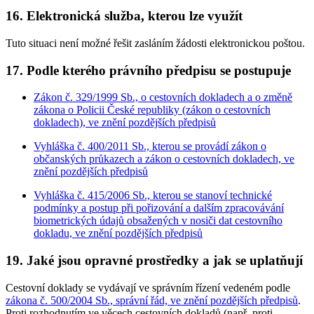
16. Elektronická služba, kterou lze využít
Tuto situaci není možné řešit zasláním žádosti elektronickou poštou.
17. Podle kterého právního předpisu se postupuje
Zákon č. 329/1999 Sb., o cestovních dokladech a o změně
zákona o Policii České republiky (zákon o cestovních
dokladech), ve znění pozdějších předpisů
Vyhláška č. 400/2011 Sb., kterou se provádí zákon o
občanských průkazech a zákon o cestovních dokladech, ve
znění pozdějších předpisů
Vyhláška č. 415/2006 Sb., kterou se stanoví technické
podmínky a postup při pořizování a dalším zpracovávání
biometrických údajů obsažených v nosiči dat cestovního
dokladu, ve znění pozdějších předpisů
19. Jaké jsou opravné prostředky a jak se uplatňují
Cestovní doklady se vydávají ve správním řízení vedeném podle
zákona č. 500/2004 Sb., správní řád, ve znění pozdějších předpisů
.
Proti rozhodnutím ve věcech cestovních dokladů (např. proti