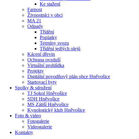
Ke stažení
Farnost
Živnostníci v obci
MA 21
Odpady
Třídění
Poplatky
Termíny svozu
Třídění jedlých olejů
Kácení dřevin
Ochrana ovzduší
Virtuální prohlídka
Projekty
Digitální povodňový plán obce Hněvošice
Startovací byty
Spolky & sdružení
TJ Sokol Hněvošice
SDH Hněvošice
MS Zátiší Hněvošice
Kynologický klub Hněvošice
Foto & video
Fotogalerie
Videogalerie
Kontakty