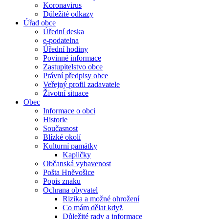
Koronavirus
Důležité odkazy
Úřad obce
Úřední deska
e-podatelna
Úřední hodiny
Povinné informace
Zastupitelstvo obce
Právní předpisy obce
Veřejný profil zadavatele
Životní situace
Obec
Informace o obci
Historie
Současnost
Blízké okolí
Kulturní památky
Kapličky
Občanská vybavenost
Pošta Hněvošice
Popis znaku
Ochrana obyvatel
Rizika a možné ohrožení
Co mám dělat když
Důležité rady a informace