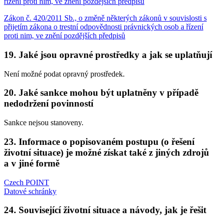
řízení proti nim, ve znění pozdějších předpisů
Zákon č. 420/2011 Sb., o změně některých zákonů v souvislosti s
přijetím zákona o trestní odpovědnosti právnických osob a řízení
proti nim, ve znění pozdějších předpisů
19. Jaké jsou opravné prostředky a jak se uplatňují
Není možné podat opravný prostředek.
20. Jaké sankce mohou být uplatněny v případě
nedodržení povinností
Sankce nejsou stanoveny.
23. Informace o popisovaném postupu (o řešení
životní situace) je možné získat také z jiných zdrojů
a v jiné formě
Czech POINT
Datové schránky
24. Související životní situace a návody, jak je řešit