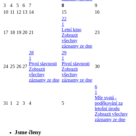
3
4
5
6
7
8
9
10
11
12
13
14
15
16
22
1
Letní kino
17
18
19
20
21
23
Zobrazit
všechny
záznamy ze dne
28
29
1
1
Pivní slavnosti
Pivní slavnosti
24
25
26
27
30
Zobrazit
Zobrazit
všechny
všechny
záznamy ze dne
záznamy ze dne
6
1
Mše svatá -
31
1
2
3
4
5
poděkování za
letošní úrodu
Zobrazit všechny
záznamy ze dne
Jsme členy