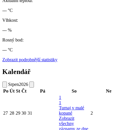
Aktuální teplota:
--- °C
Vlhkost:
--- %
Rosný bod:
--- °C
Zobrazit podrobnější statistiky
Kalendář
Srpen
2026
Po
Út
St
Čt
Pá
So
Ne
1
1
Turnaj v malé
27
28
29
30
31
kopané
2
Zobrazit
všechny
záznamy ze dne