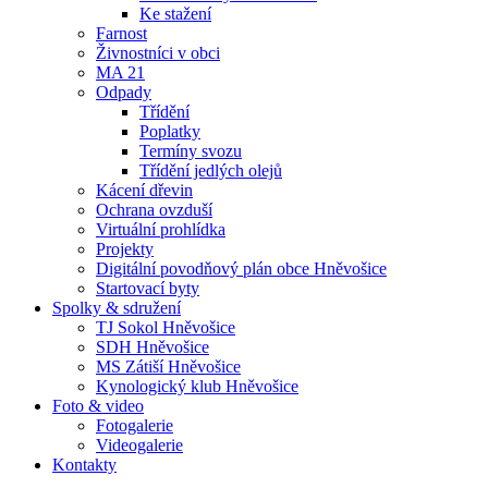
Ke stažení
Farnost
Živnostníci v obci
MA 21
Odpady
Třídění
Poplatky
Termíny svozu
Třídění jedlých olejů
Kácení dřevin
Ochrana ovzduší
Virtuální prohlídka
Projekty
Digitální povodňový plán obce Hněvošice
Startovací byty
Spolky & sdružení
TJ Sokol Hněvošice
SDH Hněvošice
MS Zátiší Hněvošice
Kynologický klub Hněvošice
Foto & video
Fotogalerie
Videogalerie
Kontakty