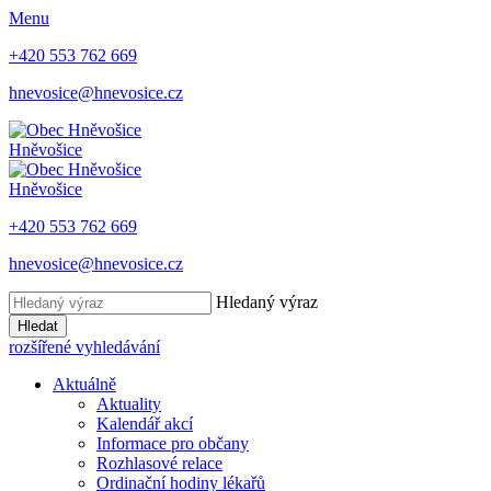
Menu
+420 553 762 669
hnevosice@hnevosice.cz
Hněvošice
Hněvošice
+420 553 762 669
hnevosice@hnevosice.cz
Hledaný výraz
Hledat
rozšířené vyhledávání
Aktuálně
Aktuality
Kalendář akcí
Informace pro občany
Rozhlasové relace
Ordinační hodiny lékařů