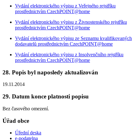
Vydání elektronického výpisu z Veřejného rejstříku
prostřednictvím CzechPOINT@home
Vydání elektronického výpisu z Živnostenského rejstříku
prostřednictvím CzechPOINT@home
Vydání elektronického výpisu ze Seznamu kvalifikovaných
dodavatelů prostřednictvím CzechPOINT@home
Vydání elektronického výpisu z Insolvenčního rejstříku
prostřednictvím CzechPOINT@home
28. Popis byl naposledy aktualizován
19.11.2014
29. Datum konce platnosti popisu
Bez časového omezení.
Úřad obce
Úřední deska
e-podatelna