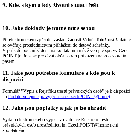
9. Kde, s kým a kdy životní situaci řešit
10. Jaké doklady je nutné mít s sebou
Při elektronickém způsobu zaslání žádosti žádné. Totožnost žadatele
se ověřuje prostřednictvím přihlášení do datové schránky.
V případě podání žádosti na kontaktním místě veřejné správy Czech
POINT je třeba se prokázat občanským průkazem nebo cestovním
pasem.
11. Jaké jsou potřebné formuláře a kde jsou k
dispozici
Formulář "Výpis z Rejstříku trestů právnických osob" je k dispozici
na
Portálu veřejné správy (v sekci CzechPOINT@home)
.
12. Jaké jsou poplatky a jak je lze uhradit
Vydání elektronického výpisu z evidence Rejstříku trestů
právnických osob prostřednictvím CzechPOINT@home není
zpoplatněno.