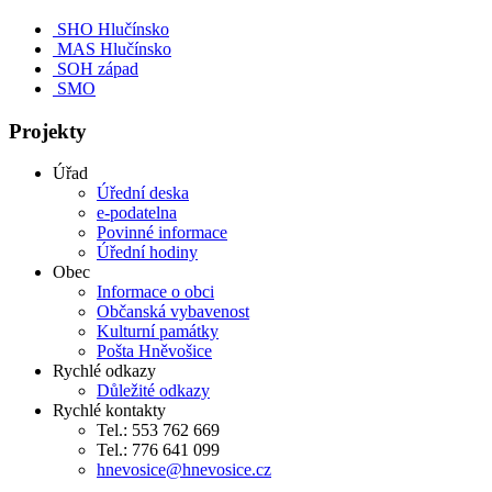
SHO Hlučínsko
MAS Hlučínsko
SOH západ
SMO
Projekty
Úřad
Úřední deska
e-podatelna
Povinné informace
Úřední hodiny
Obec
Informace o obci
Občanská vybavenost
Kulturní památky
Pošta Hněvošice
Rychlé odkazy
Důležité odkazy
Rychlé kontakty
Tel.: 553 762 669
Tel.: 776 641 099
hnevosice@hnevosice.cz