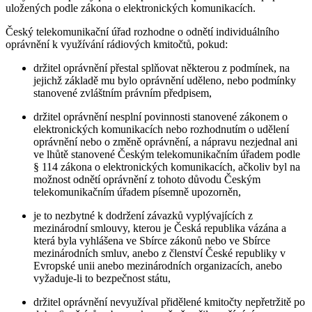
uložených podle zákona o elektronických komunikacích.
Český telekomunikační úřad rozhodne o odnětí individuálního
oprávnění k využívání rádiových kmitočtů, pokud:
držitel oprávnění přestal splňovat některou z podmínek, na
jejichž základě mu bylo oprávnění uděleno, nebo podmínky
stanovené zvláštním právním předpisem,
držitel oprávnění nesplní povinnosti stanovené zákonem o
elektronických komunikacích nebo rozhodnutím o udělení
oprávnění nebo o změně oprávnění, a nápravu nezjednal ani
ve lhůtě stanovené Českým telekomunikačním úřadem podle
§ 114 zákona o elektronických komunikacích, ačkoliv byl na
možnost odnětí oprávnění z tohoto důvodu Českým
telekomunikačním úřadem písemně upozorněn,
je to nezbytné k dodržení závazků vyplývajících z
mezinárodní smlouvy, kterou je Česká republika vázána a
která byla vyhlášena ve Sbírce zákonů nebo ve Sbírce
mezinárodních smluv, anebo z členství České republiky v
Evropské unii anebo mezinárodních organizacích, anebo
vyžaduje-li to bezpečnost státu,
držitel oprávnění nevyužíval přidělené kmitočty nepřetržitě po