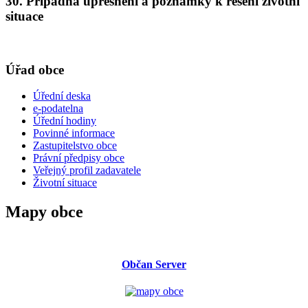
30. Případná upřesnění a poznámky k řešení životní
situace
Úřad obce
Úřední deska
e-podatelna
Úřední hodiny
Povinné informace
Zastupitelstvo obce
Právní předpisy obce
Veřejný profil zadavatele
Životní situace
Mapy obce
Občan Server