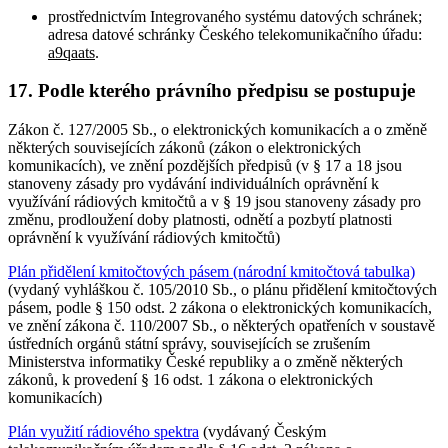
prostřednictvím Integrovaného systému datových schránek;
adresa datové schránky Českého telekomunikačního úřadu:
a9qaats
.
17. Podle kterého právního předpisu se postupuje
Zákon č. 127/2005 Sb., o elektronických komunikacích a o změně
některých souvisejících zákonů (zákon o elektronických
komunikacích), ve znění pozdějších předpisů (v § 17 a 18 jsou
stanoveny zásady pro vydávání individuálních oprávnění k
využívání rádiových kmitočtů a v § 19 jsou stanoveny zásady pro
změnu, prodloužení doby platnosti, odnětí a pozbytí platnosti
oprávnění k využívání rádiových kmitočtů)
Plán přidělení kmitočtových pásem (národní kmitočtová tabulka)
(vydaný vyhláškou č. 105/2010 Sb., o plánu přidělení kmitočtových
pásem, podle § 150 odst. 2 zákona o elektronických komunikacích,
ve znění zákona č. 110/2007 Sb., o některých opatřeních v soustavě
ústředních orgánů státní správy, souvisejících se zrušením
Ministerstva informatiky České republiky a o změně některých
zákonů, k provedení § 16 odst. 1 zákona o elektronických
komunikacích)
Plán využití rádiového spektra
(vydávaný Českým