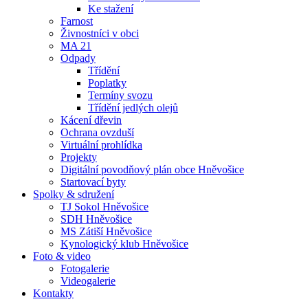
Ke stažení
Farnost
Živnostníci v obci
MA 21
Odpady
Třídění
Poplatky
Termíny svozu
Třídění jedlých olejů
Kácení dřevin
Ochrana ovzduší
Virtuální prohlídka
Projekty
Digitální povodňový plán obce Hněvošice
Startovací byty
Spolky & sdružení
TJ Sokol Hněvošice
SDH Hněvošice
MS Zátiší Hněvošice
Kynologický klub Hněvošice
Foto & video
Fotogalerie
Videogalerie
Kontakty