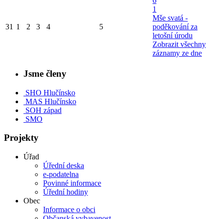
6
1
Mše svatá -
31
1
2
3
4
5
poděkování za
letošní úrodu
Zobrazit všechny
záznamy ze dne
Jsme členy
SHO Hlučínsko
MAS Hlučínsko
SOH západ
SMO
Projekty
Úřad
Úřední deska
e-podatelna
Povinné informace
Úřední hodiny
Obec
Informace o obci
Občanská vybavenost