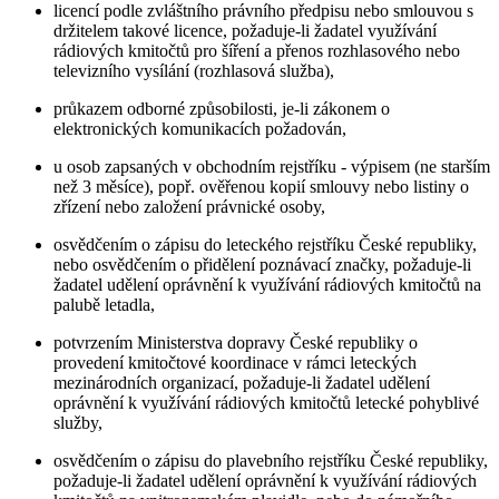
licencí podle zvláštního právního předpisu nebo smlouvou s
držitelem takové licence, požaduje-li žadatel využívání
rádiových kmitočtů pro šíření a přenos rozhlasového nebo
televizního vysílání (rozhlasová služba),
průkazem odborné způsobilosti, je-li zákonem o
elektronických komunikacích požadován,
u osob zapsaných v obchodním rejstříku - výpisem (ne starším
než 3 měsíce), popř. ověřenou kopií smlouvy nebo listiny o
zřízení nebo založení právnické osoby,
osvědčením o zápisu do leteckého rejstříku České republiky,
nebo osvědčením o přidělení poznávací značky, požaduje-li
žadatel udělení oprávnění k využívání rádiových kmitočtů na
palubě letadla,
potvrzením Ministerstva dopravy České republiky o
provedení kmitočtové koordinace v rámci leteckých
mezinárodních organizací, požaduje-li žadatel udělení
oprávnění k využívání rádiových kmitočtů letecké pohyblivé
služby,
osvědčením o zápisu do plavebního rejstříku České republiky,
požaduje-li žadatel udělení oprávnění k využívání rádiových