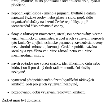
firmu, bydliště, místo podnikání a identifikační číslo, bylo-li
přiděleno,
nepodnikající osoba - jméno a příjmení, bydliště a datum
narození fyzické osoby, nebo název a sídlo, popř. sídlo
organizační složky na území České republiky, popř.
identifikační číslo právnické osoby,
údaje o rádiových kmitočtech, které jsou požadovány, včetně
jejich technických parametrů, a účel jejich využívání, nejsou-li
tyto kmitočty a jejich technické parametry závazně stanoveny
mezinárodní smlouvou, kterou je Česká republika vázána a
která byla vyhlášena ve Sbírce zákonů nebo ve Sbírce
mezinárodních smluv,
návrh požadované volací značky, identifikačního čísla nebo
kódu, jsou-li pro daný druh radiokomunikační služby
nezbytné,
vymezení předpokládaného území využívání rádiových
kmitočtů, je-li pro jejich využívání nezbytné,
požadovanou dobu využívání rádiových kmitočtů.
Žádost musí být doložena: