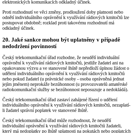
elektronických komunikacích odkladný účinek.
Proti rozhodnutí ve věci změny, prodloužení doby platnosti nebo
odnětí individuálního oprávnění k využívání rádiových kmitočtů lze
postupovat obdobně; rozklad proti takovému rozhodnutí má
odkladný účinek.
20. Jaké sankce mohou být uplatněny v případě
nedodržení povinností
Český telekomunikační úřad rozhodne, že neudělí individuální
oprávnění k využívání rádiových kmitočtů, jestliže žadatel ani na
opakovanou výzvu a ve stanovené lhůtě nepředloží úplnou žádost o
udělení individuálního oprávnění k využívání rádiových kmitočtů
nebo pokud žadatel (u právnické osoby - osoba oprávněná jednat
jejím jménem) neprokáže bezúhonnost (u provozovatelů amatérské
radiokomunikační služby se bezúhonnost neposuzuje a nedokládá).
Český telekomunikační úřad zastaví zahájené řízení o udělení
individuálního oprávnění k využívání rádiových kmitočtů, nezaplatí-
li žadatel správní poplatek ve stanovené lhůtě.
Český telekomunikační úřad může rozhodnout, že neudělí
individuální oprávnění k využívání rádiových kmitočtů žadateli,
který má nedoplatky po lhůtě splatnosti na pokutách nebo poplatcích