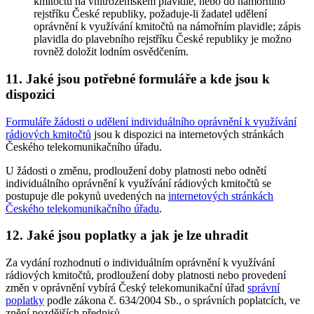
kmitočtů na vnitrozemském plavidle, nebo do námořního
rejstříku České republiky, požaduje-li žadatel udělení
oprávnění k využívání kmitočtů na námořním plavidle; zápis
plavidla do plavebního rejstříku České republiky je možno
rovněž doložit lodním osvědčením.
11. Jaké jsou potřebné formuláře a kde jsou k
dispozici
Formuláře žádosti o udělení individuálního oprávnění k využívání
rádiových kmitočtů
jsou k dispozici na internetových stránkách
Českého telekomunikačního úřadu.
U žádosti o změnu, prodloužení doby platnosti nebo odnětí
individuálního oprávnění k využívání rádiových kmitočtů se
postupuje dle pokynů uvedených na
internetových stránkách
Českého telekomunikačního úřadu
.
12. Jaké jsou poplatky a jak je lze uhradit
Za vydání rozhodnutí o individuálním oprávnění k využívání
rádiových kmitočtů, prodloužení doby platnosti nebo provedení
změn v oprávnění vybírá Český telekomunikační úřad
správní
poplatky
podle zákona č. 634/2004 Sb., o správních poplatcích, ve
znění pozdějších předpisů.