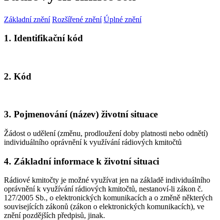
Základní znění
Rozšířené znění
Úplné znění
1. Identifikační kód
2. Kód
3. Pojmenování (název) životní situace
Žádost o udělení (změnu, prodloužení doby platnosti nebo odnětí)
individuálního oprávnění k využívání rádiových kmitočtů
4. Základní informace k životní situaci
Rádiové kmitočty je možné využívat jen na základě individuálního
oprávnění k využívání rádiových kmitočtů, nestanoví-li zákon č.
127/2005 Sb., o elektronických komunikacích a o změně některých
souvisejících zákonů (zákon o elektronických komunikacích), ve
znění pozdějších předpisů, jinak.