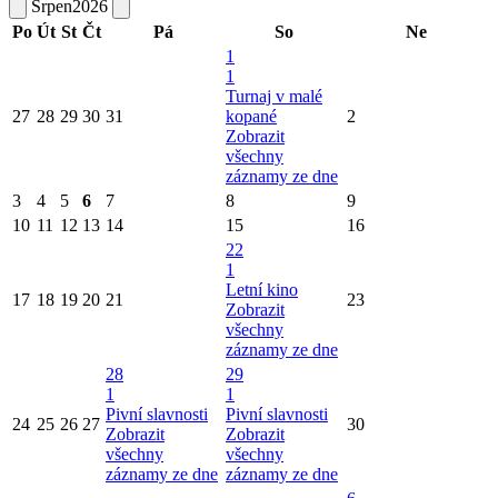
Srpen
2026
Po
Út
St
Čt
Pá
So
Ne
1
1
Turnaj v malé
27
28
29
30
31
kopané
2
Zobrazit
všechny
záznamy ze dne
3
4
5
6
7
8
9
10
11
12
13
14
15
16
22
1
Letní kino
17
18
19
20
21
23
Zobrazit
všechny
záznamy ze dne
28
29
1
1
Pivní slavnosti
Pivní slavnosti
24
25
26
27
30
Zobrazit
Zobrazit
všechny
všechny
záznamy ze dne
záznamy ze dne