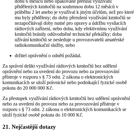
dobu 6 měsíců nebo opakovaně přerušil využívání
přidělených kmitočtů na souhrnnou dobu 12 měsíců v
průběhu 2 let anebo je využíval k jiným účelům, než pro které
mu byly přiděleny; do doby přerušení využívání kmitočtů se
nezapočítávají doby nutné pro opravy a údržbu vysílacích
rádiových zařízení, nebo doba, kdy efektivnímu využívání
kmitočtů bránily odůvodněné technické překážky; doba
užívání kmitočtů se nesleduje u provozovatelů amatérské
radiokomunikační služby, nebo
držitel oprávnění o odnětí požádal.
Za správní delikt využívání rádiových kmitočtů bez udělení
oprávnění nebo za uvedení do provozu nebo za provozování
přístroje v rozporu s § 73 odst. 2 zákona o elektronických
komunikacích se uloží právnické nebo podnikající fyzické osobě
pokuta do 20 000 000 Kč.
Za přestupek využívání rádiových kmitočtů bez udělení oprávnění
nebo za uvedení do provozu nebo za provozování přístroje v
rozporu s § 73 odst. 2 zákona o elektronických komunikacích se
uloží fyzické osobě pokuta do 10 000 Kč.
21. Nejčastější dotazy