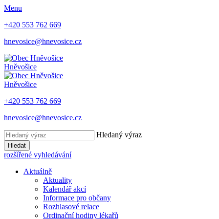
Menu
+420 553 762 669
hnevosice@hnevosice.cz
Hněvošice
Hněvošice
+420 553 762 669
hnevosice@hnevosice.cz
Hledaný výraz
Hledat
rozšířené vyhledávání
Aktuálně
Aktuality
Kalendář akcí
Informace pro občany
Rozhlasové relace
Ordinační hodiny lékařů