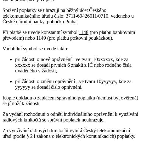
Správní poplatky se uhrazují na běžný účet Českého
telekomunikačního úřadu číslo:
3711-60426011/0710
, vedeného u
České národní banky, pobočka Praha.
Při platbě se uvede konstantní symbol
1148
(pro platbu bankovním
převodem) nebo
1149
(pro platbu poštovní poukázkou).
Variabilní symbol se uvede takto:
při žádosti o nové oprávnění - ve tvaru 10xxxxxx, kde za
xxxxxx se dosadí prvních 6 znaků z IČ nebo rodného čísla
uváděného v žádosti,
při žádosti o změnu oprávnění - ve tvaru 10yyyyyy, kde za
yyyyyy se dosadí číslo oprávnění.
Kopie dokladu o zaplacení správního poplatku (nemusí být ověřená)
se přiloží k žádosti.
Za vydání rozhodnutí o odnětí individuálního oprávnění k využívání
rádiových kmitočtů se správní poplatek neuhrazuje.
Za využívání rádiových kmitočtů vybírá Český telekomunikační
úřad (podle § 24 zákona o elektronických komunikacích) poplatky.