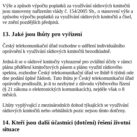
Výše a způsob výpočtu poplatků za využívání rádiových kmitočtů
jsou stanoveny nařízením vlády č. 154/2005 Sb., o stanovení výše a
způsobu výpočtu poplatků za využívání rádiových kmitočtů a čísel,
ve znění pozdějších předpisů.
13. Jaké jsou lhůty pro vyřízení
Český telekomunikační úřad rozhodne o udělení individuálního
oprávnění k využívání rádiových kmitočtů bezodkladně.
Jedná-li se o rádiové kmitočty vyhrazené pro zvláštní účely v rámci
plánu přidělení kmitočtových pásem a plánu využití rádiového
spektra, rozhodne Český telekomunikační úřad ve lhůtě 6 týdnů ode
dne podání úplné žádosti. Tuto lhůtu je Český telekomunikační úřad
oprávněn prodloužit, je-li to nezbytné z důvodu výběrového řízení
(§ 21 zákona o elektronických komunikacích), nejdéle však o 8
měsíců.
Lhůty vyplývající z mezinárodních dohod týkajících se využívání
rádiových kmitočtů nebo orbitálních pozic nejsou tímto dotčeny.
14. Kteří jsou další účastníci (dotčení) řešení životní
situace