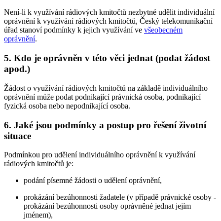
Není-li k využívání rádiových kmitočtů nezbytné udělit individuální
oprávnění k využívání rádiových kmitočtů, Český telekomunikační
úřad stanoví podmínky k jejich využívání ve
všeobecném
oprávnění
.
5. Kdo je oprávněn v této věci jednat (podat žádost
apod.)
Žádost o využívání rádiových kmitočtů na základě individuálního
oprávnění může podat podnikající právnická osoba, podnikající
fyzická osoba nebo nepodnikající osoba.
6. Jaké jsou podmínky a postup pro řešení životní
situace
Podmínkou pro udělení individuálního oprávnění k využívání
rádiových kmitočtů je:
podání písemné žádosti o udělení oprávnění,
prokázání bezúhonnosti žadatele (v případě právnické osoby -
prokázání bezúhonnosti osoby oprávněné jednat jejím
jménem),