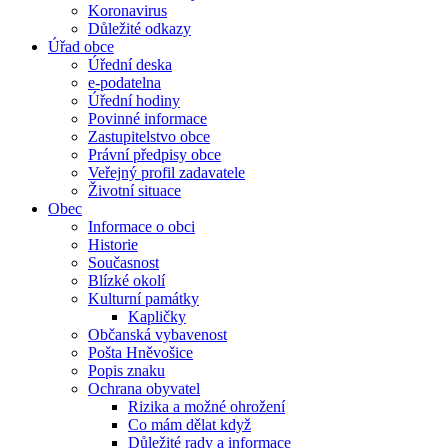
Koronavirus
Důležité odkazy
Úřad obce
Úřední deska
e-podatelna
Úřední hodiny
Povinné informace
Zastupitelstvo obce
Právní předpisy obce
Veřejný profil zadavatele
Životní situace
Obec
Informace o obci
Historie
Současnost
Blízké okolí
Kulturní památky
Kapličky
Občanská vybavenost
Pošta Hněvošice
Popis znaku
Ochrana obyvatel
Rizika a možné ohrožení
Co mám dělat když
Důležité rady a informace