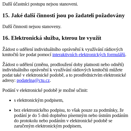
Další účastníci postupu nejsou stanoveni.
15. Jaké další činnosti jsou po žadateli požadovány
Další činnosti nejsou stanoveny.
16. Elektronická služba, kterou lze využít
Žádost o udělení individuálního oprávnění k využívání rádiových
kmitočtů lze podat pomocí
interaktivních elektronických formulářů
.
Žádost o udělení (změnu, prodloužení doby platnosti nebo odnětí)
individuálního oprávnění k využívání rádiových kmitočtů můžete
podat také v elektronické podobě, a to prostřednictvím elektronické
adresy:
podatelna@ctu.cz
.
Podání v elektronické podobě je možné učinit:
s elektronickým podpisem,
bez elektronického podpisu, to však pouze za podmínky, že
podání je do 5 dnů doplněno písemným nebo ústním podáním
do protokolu nebo podáním v elektronické podobě se
zaručeným elektronickým podpisem,