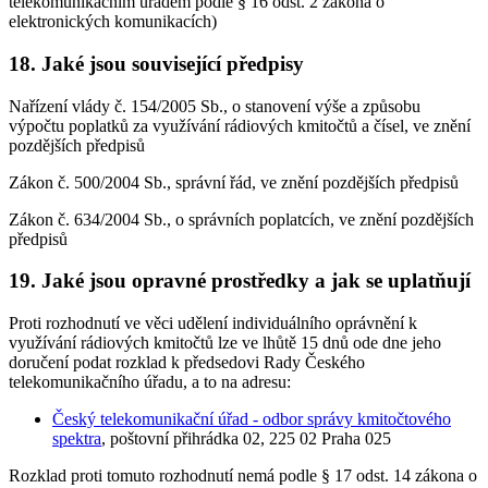
telekomunikačním úřadem podle § 16 odst. 2 zákona o
elektronických komunikacích)
18. Jaké jsou související předpisy
Nařízení vlády č. 154/2005 Sb., o stanovení výše a způsobu
výpočtu poplatků za využívání rádiových kmitočtů a čísel, ve znění
pozdějších předpisů
Zákon č. 500/2004 Sb., správní řád, ve znění pozdějších předpisů
Zákon č. 634/2004 Sb., o správních poplatcích, ve znění pozdějších
předpisů
19. Jaké jsou opravné prostředky a jak se uplatňují
Proti rozhodnutí ve věci udělení individuálního oprávnění k
využívání rádiových kmitočtů lze ve lhůtě 15 dnů ode dne jeho
doručení podat rozklad k předsedovi Rady Českého
telekomunikačního úřadu, a to na adresu:
Český telekomunikační úřad - odbor správy kmitočtového
spektra
, poštovní přihrádka 02, 225 02 Praha 025
Rozklad proti tomuto rozhodnutí nemá podle § 17 odst. 14 zákona o