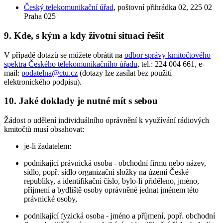
Český telekomunikační úřad
, poštovní přihrádka 02, 225 02
Praha 025
9. Kde, s kým a kdy životní situaci řešit
V případě dotazů se můžete obrátit na
odbor správy kmitočtového
spektra Českého telekomunikačního úřadu
, tel.: 224 004 661, e-
mail:
podatelna@ctu.cz
(dotazy lze zasílat bez použití
elektronického podpisu).
10. Jaké doklady je nutné mít s sebou
Žádost o udělení individuálního oprávnění k využívání rádiových
kmitočtů musí obsahovat:
je-li žadatelem:
podnikající právnická osoba - obchodní firmu nebo název,
sídlo, popř. sídlo organizační složky na území České
republiky, a identifikační číslo, bylo-li přiděleno, jméno,
příjmení a bydliště osoby oprávněné jednat jménem této
právnické osoby,
podnikající fyzická osoba - jméno a příjmení, popř. obchodní