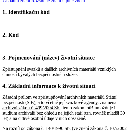
Základní znění
Rozšířené znění
Úplné znění
1. Identifikační kód
2. Kód
3. Pojmenování (název) životní situace
Zpřístupnění svazků a dalších archivních materiálů vzniklých
činností bývalých bezpečnostních složek
4. Základní informace k životní situaci
Zásadní průlom ve zpřístupňování archivních materiálů Státní
bezpečnosti (StB), a to včetně její svazkové agendy, znamenal
archivní zákon č. 499/2004 Sb.
; tento zákon totiž umožňuje i
studium archiválií bez ohledu na jejich stáří (tzn. rovněž mladší 30
let) a na citlivé osobní údaje v nich obsažené.
Na rozdíl od zákona č. 140/1996 Sb. (ve znění zákona č. 107/2002