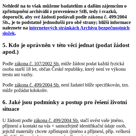
Nehledě na to však můžeme badatelům a dalším zájemcům o
zpřístupnění archiválií z provenience StB, tedy i svazků,
doporučit, aby své žádosti podávali podle zákona č. 499/2004
Sb., je to podstatně jednodušší pro obě strany; bližší informace
naleznete na
internetových stránkách Archivu bezpečnostních
složek
.
5. Kdo je oprávněn v této věci jednat (podat žádost
apod.)
Podle
zákona č. 107/2002 Sb.
může žádost podat každá fyzická
osoba starší 18 let, občan České republiky, který není ve výkonu
trestu ani vazby.
Podle
zákona č. 499/2004 Sb.
není žadatel blíže specifikován, tzn.
může požádat kdokoliv.
6. Jaké jsou podmínky a postup pro řešení životní
situace
U žádosti podle
zákona č. 499/2004 Sb.
stačí uvést vaše jméno,
příjmení a kontakt na vás + samozřejmě identifikační údaje osob,
jejichž materiály chcete zpřístupnit (jméno a příjmení, příp. veškerá