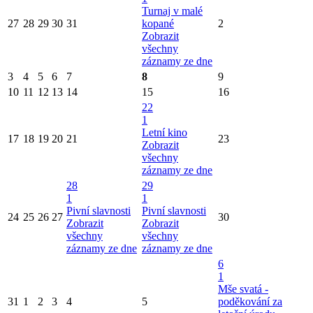
Turnaj v malé
27
28
29
30
31
kopané
2
Zobrazit
všechny
záznamy ze dne
3
4
5
6
7
8
9
10
11
12
13
14
15
16
22
1
Letní kino
17
18
19
20
21
23
Zobrazit
všechny
záznamy ze dne
28
29
1
1
Pivní slavnosti
Pivní slavnosti
24
25
26
27
30
Zobrazit
Zobrazit
všechny
všechny
záznamy ze dne
záznamy ze dne
6
1
Mše svatá -
31
1
2
3
4
5
poděkování za