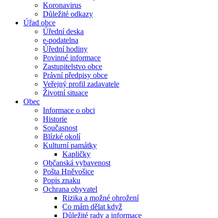
Koronavirus
Důležité odkazy
Úřad obce
Úřední deska
e-podatelna
Úřední hodiny
Povinné informace
Zastupitelstvo obce
Právní předpisy obce
Veřejný profil zadavatele
Životní situace
Obec
Informace o obci
Historie
Současnost
Blízké okolí
Kulturní památky
Kapličky
Občanská vybavenost
Pošta Hněvošice
Popis znaku
Ochrana obyvatel
Rizika a možné ohrožení
Co mám dělat když
Důležité rady a informace