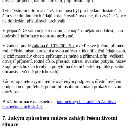
dřívější příjmení, datum narození, příp. místo atp.).
Tyto "vstupní informace" však nemusí být pro hledání dostatečné;
čím více doplňujících údajů k dané osobě uvedete, tím zvýšíte šance
na dohledání příslušných archiválií.
V případě, že vám nejde o osobu, ale např. o nějakou událost, jsou
podrobné informace naprosto nezbytné.
V žádosti podle
zákona č. 107/2002 Sb.
uveďte své jméno, příjmení,
rodné číslo, místo narození a svou adresu + identifikační údaje osob,
jejichž materiály chcete zpřístupnit (jméno a příjmení, příp. veškerá
dřívější příjmení, rodné číslo, přesnou adresu trvalého pobytu, název
krajů předchozích trvalých pobytů na území České republiky, státní
občanství, včetně předchozích).
Žádost opatřete svým úředně ověřeným podpisem; úřední ověření
podpisu není potřebné, pokud při osobním podání prokážete svou
totožnost.
Bližší informace naleznete na
internetových stránkách Archivu
bezpečnostních složek
.
7. Jakým způsobem můžete zahájit řešení životní
situace