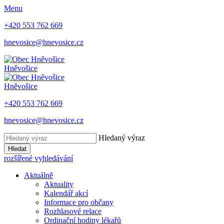
Menu
+420 553 762 669
hnevosice@hnevosice.cz
Hněvošice
Hněvošice
+420 553 762 669
hnevosice@hnevosice.cz
Hledaný výraz
Hledat
rozšířené vyhledávání
Aktuálně
Aktuality
Kalendář akcí
Informace pro občany
Rozhlasové relace
Ordinační hodiny lékařů