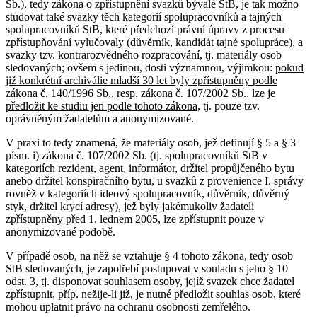
Sb.), tedy zákona o zpřístupnění svazků bývalé StB, je tak možno
studovat také svazky těch kategorií spolupracovníků a tajných
spolupracovníků StB, které předchozí právní úpravy z procesu
zpřístupňování vylučovaly (důvěrník, kandidát tajné spolupráce), a
svazky tzv. kontrarozvědného rozpracování, tj. materiály osob
sledovaných; ovšem s jedinou, dosti významnou, výjimkou:
pokud
již konkrétní archiválie mladší 30 let byly zpřístupněny podle
zákona č. 140/1996 Sb., resp. zákona č. 107/2002 Sb., lze je
předložit ke studiu jen podle tohoto zákona
, tj. pouze tzv.
oprávněným žadatelům a anonymizované.
V praxi to tedy znamená, že materiály osob, jež definují § 5 a § 3
písm. i) zákona č. 107/2002 Sb. (tj. spolupracovníků StB v
kategoriích rezident, agent, informátor, držitel propůjčeného bytu
anebo držitel konspiračního bytu, u svazků z provenience I. správy
rovněž v kategoriích ideový spolupracovník, důvěrník, důvěrný
styk, držitel krycí adresy), jež byly jakémukoliv žadateli
zpřístupněny před 1. lednem 2005, lze zpřístupnit pouze v
anonymizované podobě.
V případě osob, na něž se vztahuje § 4 tohoto zákona, tedy osob
StB sledovaných, je zapotřebí postupovat v souladu s jeho § 10
odst. 3, tj. disponovat souhlasem osoby, jejíž svazek chce žadatel
zpřístupnit, příp. nežije-li již, je nutné předložit souhlas osob, které
mohou uplatnit právo na ochranu osobnosti zemřelého.