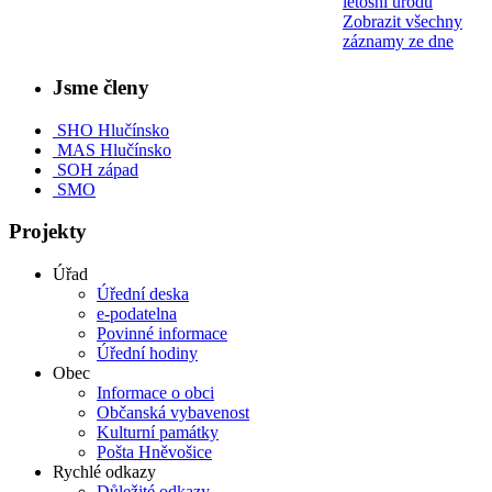
letošní úrodu
Zobrazit všechny
záznamy ze dne
Jsme členy
SHO Hlučínsko
MAS Hlučínsko
SOH západ
SMO
Projekty
Úřad
Úřední deska
e-podatelna
Povinné informace
Úřední hodiny
Obec
Informace o obci
Občanská vybavenost
Kulturní památky
Pošta Hněvošice
Rychlé odkazy
Důležité odkazy