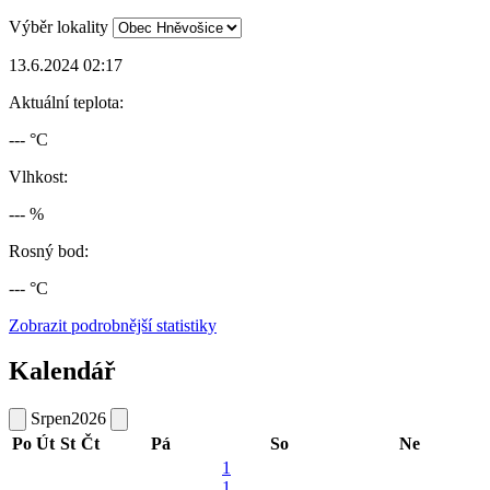
Výběr lokality
13.6.2024 02:17
Aktuální teplota:
--- °C
Vlhkost:
--- %
Rosný bod:
--- °C
Zobrazit podrobnější statistiky
Kalendář
Srpen
2026
Po
Út
St
Čt
Pá
So
Ne
1
1