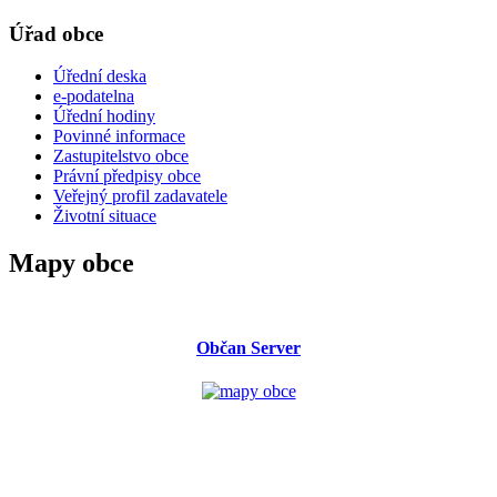
Úřad obce
Úřední deska
e-podatelna
Úřední hodiny
Povinné informace
Zastupitelstvo obce
Právní předpisy obce
Veřejný profil zadavatele
Životní situace
Mapy obce
Občan Server