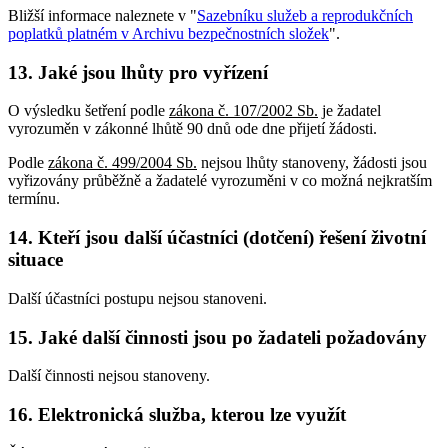
Bližší informace naleznete v "
Sazebníku služeb a reprodukčních
poplatků platném v Archivu bezpečnostních složek
".
13. Jaké jsou lhůty pro vyřízení
O výsledku šetření podle
zákona č. 107/2002 Sb.
je žadatel
vyrozuměn v zákonné lhůtě 90 dnů ode dne přijetí žádosti.
Podle
zákona č. 499/2004 Sb.
nejsou lhůty stanoveny, žádosti jsou
vyřizovány průběžně a žadatelé vyrozuměni v co možná nejkratším
termínu.
14. Kteří jsou další účastníci (dotčení) řešení životní
situace
Další účastníci postupu nejsou stanoveni.
15. Jaké další činnosti jsou po žadateli požadovány
Další činnosti nejsou stanoveny.
16. Elektronická služba, kterou lze využít