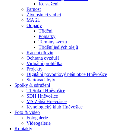
Ke stažení
Farnost
Živnostníci v obci
MA 21
Odpady
Třídění
Poplatky
Termíny svozu
Třídění jedlých olejů
Kácení dřevin
Ochrana ovzduší
Virtuální prohlídka
Projekty
Digitální povodňový plán obce Hněvošice
Startovací byty
Spolky & sdružení
TJ Sokol Hněvošice
SDH Hněvošice
MS Zátiší Hněvošice
Kynologický klub Hněvošice
Foto & video
Fotogalerie
Videogalerie
Kontakty