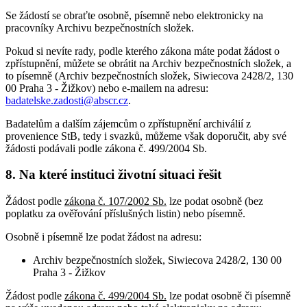
Se žádostí se obraťte osobně, písemně nebo elektronicky na
pracovníky Archivu bezpečnostních složek.
Pokud si nevíte rady, podle kterého zákona máte podat žádost o
zpřístupnění, můžete se obrátit na Archiv bezpečnostních složek, a
to písemně (Archiv bezpečnostních složek, Siwiecova 2428/2, 130
00 Praha 3 - Žižkov) nebo e-mailem na adresu:
badatelske.zadosti@abscr.cz
.
Badatelům a dalším zájemcům o zpřístupnění archiválií z
provenience StB, tedy i svazků, můžeme však doporučit, aby své
žádosti podávali podle zákona č. 499/2004 Sb.
8. Na které instituci životní situaci řešit
Žádost podle
zákona č. 107/2002 Sb.
lze podat osobně (bez
poplatku za ověřování příslušných listin) nebo písemně.
Osobně i písemně lze podat žádost na adresu:
Archiv bezpečnostních složek, Siwiecova 2428/2, 130 00
Praha 3 - Žižkov
Žádost podle
zákona č. 499/2004 Sb.
lze podat osobně či písemně