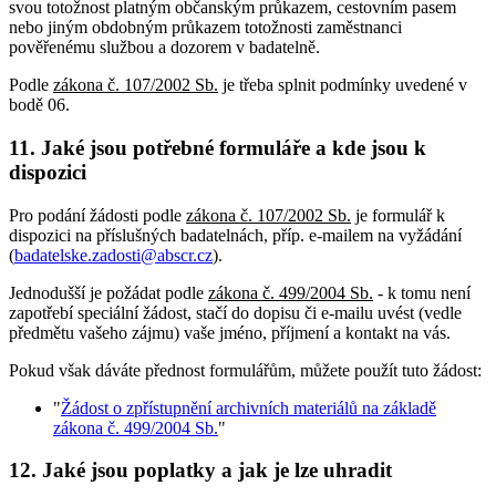
svou totožnost platným občanským průkazem, cestovním pasem
nebo jiným obdobným průkazem totožnosti zaměstnanci
pověřenému službou a dozorem v badatelně.
Podle
zákona č. 107/2002 Sb.
je třeba splnit podmínky uvedené v
bodě 06.
11. Jaké jsou potřebné formuláře a kde jsou k
dispozici
Pro podání žádosti podle
zákona č. 107/2002 Sb.
je formulář k
dispozici na příslušných badatelnách, příp. e-mailem na vyžádání
(
badatelske.zadosti@abscr.cz
).
Jednodušší je požádat podle
zákona č. 499/2004 Sb.
- k tomu není
zapotřebí speciální žádost, stačí do dopisu či e-mailu uvést (vedle
předmětu vašeho zájmu) vaše jméno, příjmení a kontakt na vás.
Pokud však dáváte přednost formulářům, můžete použít tuto žádost:
"
Žádost o zpřístupnění archivních materiálů na základě
zákona č. 499/2004 Sb.
"
12. Jaké jsou poplatky a jak je lze uhradit