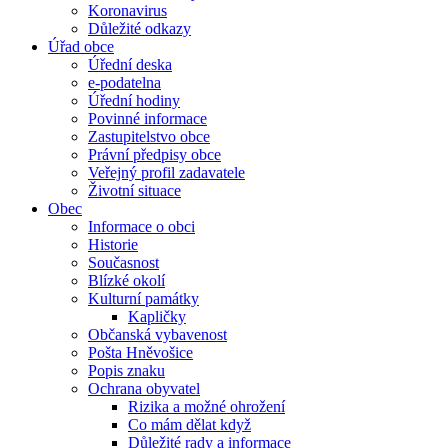
Koronavirus
Důležité odkazy
Úřad obce
Úřední deska
e-podatelna
Úřední hodiny
Povinné informace
Zastupitelstvo obce
Právní předpisy obce
Veřejný profil zadavatele
Životní situace
Obec
Informace o obci
Historie
Současnost
Blízké okolí
Kulturní památky
Kapličky
Občanská vybavenost
Pošta Hněvošice
Popis znaku
Ochrana obyvatel
Rizika a možné ohrožení
Co mám dělat když
Důležité rady a informace