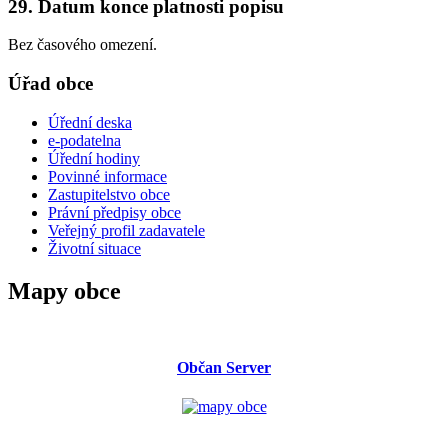
29. Datum konce platnosti popisu
Bez časového omezení.
Úřad obce
Úřední deska
e-podatelna
Úřední hodiny
Povinné informace
Zastupitelstvo obce
Právní předpisy obce
Veřejný profil zadavatele
Životní situace
Mapy obce
Občan Server