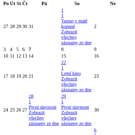
Po
Út
St
Čt
Pá
So
Ne
1
1
Turnaj v malé
27
28
29
30
31
kopané
2
Zobrazit
všechny
záznamy ze dne
3
4
5
6
7
8
9
10
11
12
13
14
15
16
22
1
Letní kino
17
18
19
20
21
23
Zobrazit
všechny
záznamy ze dne
28
29
1
1
Pivní slavnosti
Pivní slavnosti
24
25
26
27
30
Zobrazit
Zobrazit
všechny
všechny
záznamy ze dne
záznamy ze dne
6