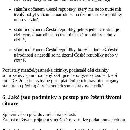
státním občanem České republiky, který má nebo bude mít
trvalý pobyt v cizině a narodil se na území České republiky
nebo v cizině,
státním občanem České republiky, jehož jeden z rodičů je
cizincem, a narodil se na území České republiky nebo v
cizině,
státním občanem České republiky, který je jiné než české
národnosti a narodil se na území České republiky nebo v
cizině.
Pozůstalý manžel/partnerka cizinky, pozůstalé děti cizinky,
sourozenec, zplnomocněný zástupce nebo fyzická osoba
, která
prokáže, že je to nezbytné pro uplatnění jejích práv před orgány
státu nebo před orgány územních samosprávných celků
.
6. Jaké jsou podmínky a postup pro řešení životní
situace
Splnění všech požadovaných náležitostí.
Žádost o užívání příjmení v mužském tvaru lze podat pouze jednou.