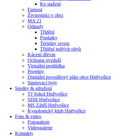
Ke stažení
Farnost
Živnostníci v obci
MA 21
Odpady
Třídění
Poplatky
Termíny svozu
Třídění jedlých olejů
Kácení dřevin
Ochrana ovzduší
Virtuální prohlídka
Projekty
Digitální povodňový plán obce Hněvošice
Startovací byty
Spolky & sdružení
TJ Sokol Hněvošice
SDH Hněvošice
MS Zátiší Hněvošice
Kynologický klub Hněvošice
Foto & video
Fotogalerie
Videogalerie
Kontakty