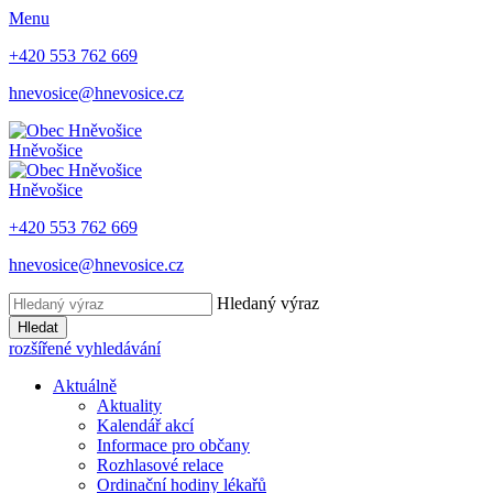
Menu
+420 553 762 669
hnevosice@hnevosice.cz
Hněvošice
Hněvošice
+420 553 762 669
hnevosice@hnevosice.cz
Hledaný výraz
Hledat
rozšířené vyhledávání
Aktuálně
Aktuality
Kalendář akcí
Informace pro občany
Rozhlasové relace
Ordinační hodiny lékařů