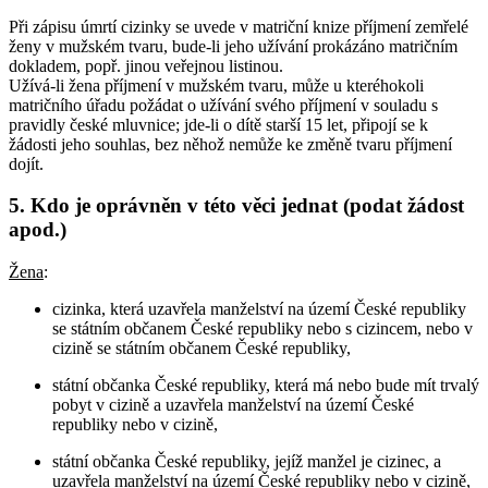
Při zápisu úmrtí cizinky se uvede v matriční knize příjmení zemřelé
ženy v mužském tvaru, bude-li jeho užívání prokázáno matričním
dokladem, popř. jinou veřejnou listinou.
Užívá-li žena příjmení v mužském tvaru, může u kteréhokoli
matričního úřadu požádat o užívání svého příjmení v souladu s
pravidly české mluvnice; jde-li o dítě starší 15 let, připojí se k
žádosti jeho souhlas, bez něhož nemůže ke změně tvaru příjmení
dojít.
5. Kdo je oprávněn v této věci jednat (podat žádost
apod.)
Žena
:
cizinka, která uzavřela manželství na území České republiky
se státním občanem České republiky nebo s cizincem, nebo v
cizině se státním občanem České republiky,
státní občanka České republiky, která má nebo bude mít trvalý
pobyt v cizině a uzavřela manželství na území České
republiky nebo v cizině,
státní občanka České republiky, jejíž manžel je cizinec, a
uzavřela manželství na území České republiky nebo v cizině,