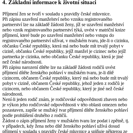
4. Základní informace k životní situaci
Příjmení žen se tvoří v souladu s pravidly české mluvnice.
Při zápisu uzavření manželství nebo vzniku registrovaného
partnerství lze na základě žádosti ženy, jíž se uzavření manželství
nebo vznik registrovaného partnerství týká, uvést v matriční knize
příjmení, které bude po uzavření manželství nebo vstupu do
registrovaného partnerství užívat, v mužském tvaru, jde-li o cizinku,
občanku České republiky, která má nebo bude mít trvalý pobyt v
cizině, občanku České republiky, jejíž manžel je cizinec nebo jejíž
partnerka je cizinka, nebo občanku České republiky, která je jiné
než české národnosti.
Při zápisu narození dítěte lze na základě žádosti rodičů uvést
příjmení dítěte ženského pohlaví v mužském tvaru, je-li dítě
cizincem, občanem České republiky, který má nebo bude mít trvalý
pobyt v cizině, občanem České republiky, jehož jeden z rodičů je
cizincem, nebo občanem České republiky, který je jiné než české
národnosti.
Není-li jeden rodič znám, je rodičovské odpovědnosti zbaven nebo
je výkon jeho rodičovské odpovědnosti v této oblasti omezen nebo
pozastaven, zapíše se mužský tvar příjmení dítěte ženského pohlaví
podle prohlášení druhého z rodičů.
Žádost o zápis příjmení ženy v mužském tvaru lze podat i zpětně, tj.
v případech, kdy žena nebo dítě ženského pohlaví užívá dosud
příjmení v souladu s pravidly české mluvnice a splňuje některou ze