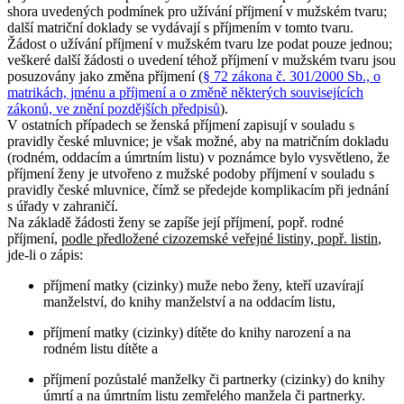
shora uvedených podmínek pro užívání příjmení v mužském tvaru;
další matriční doklady se vydávají s příjmením v tomto tvaru.
Žádost o užívání příjmení v mužském tvaru lze podat pouze jednou;
veškeré další žádosti o uvedení téhož příjmení v mužském tvaru jsou
posuzovány jako změna příjmení (
§ 72 zákona č. 301/2000 Sb., o
matrikách, jménu a příjmení a o změně některých souvisejících
zákonů, ve znění pozdějších předpisů
).
V ostatních případech se ženská příjmení zapisují v souladu s
pravidly české mluvnice; je však možné, aby na matričním dokladu
(rodném, oddacím a úmrtním listu) v poznámce bylo vysvětleno, že
příjmení ženy je utvořeno z mužské podoby příjmení v souladu s
pravidly české mluvnice, čímž se předejde komplikacím při jednání
s úřady v zahraničí.
Na základě žádosti ženy se zapíše její příjmení, popř. rodné
příjmení,
podle předložené cizozemské veřejné listiny, popř. listin
,
jde-li o zápis:
příjmení matky (cizinky) muže nebo ženy, kteří uzavírají
manželství, do knihy manželství a na oddacím listu,
příjmení matky (cizinky) dítěte do knihy narození a na
rodném listu dítěte a
příjmení pozůstalé manželky či partnerky (cizinky) do knihy
úmrtí a na úmrtním listu zemřelého manžela či partnerky.