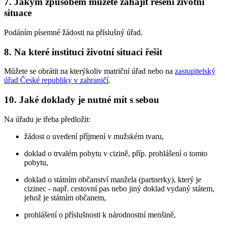
7. Jakým způsobem můžete zahájit řešení životní
situace
Podáním písemné žádosti na příslušný úřad.
8. Na které instituci životní situaci řešit
Můžete se obrátit na kterýkoliv matriční úřad nebo na
zastupitelský
úřad České republiky v zahraničí
.
10. Jaké doklady je nutné mít s sebou
Na úřadu je třeba předložit:
žádost o uvedení příjmení v mužském tvaru,
doklad o trvalém pobytu v cizině, příp. prohlášení o tomto
pobytu,
doklad o státním občanství manžela (partnerky), který je
cizinec - např. cestovní pas nebo jiný doklad vydaný státem,
jehož je státním občanem,
prohlášení o příslušnosti k národnostní menšině,