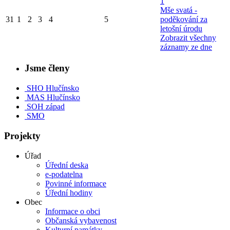
1
Mše svatá -
31
1
2
3
4
5
poděkování za
letošní úrodu
Zobrazit všechny
záznamy ze dne
Jsme členy
SHO Hlučínsko
MAS Hlučínsko
SOH západ
SMO
Projekty
Úřad
Úřední deska
e-podatelna
Povinné informace
Úřední hodiny
Obec
Informace o obci
Občanská vybavenost
Kulturní památky